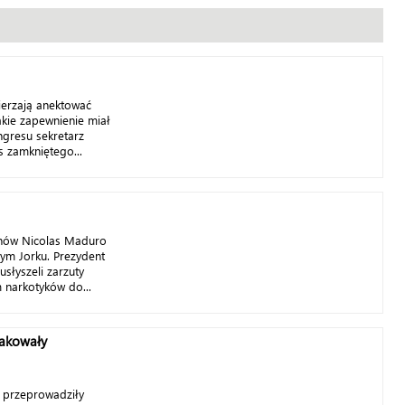
ierzają anektować
takie zapewnienie miał
ngresu sekretarz
 zamkniętego...
nów Nicolas Maduro
ym Jorku. Prezydent
słyszeli zarzuty
 narkotyków do...
takowały
 przeprowadziły