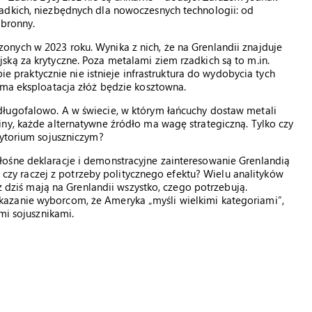
adkich, niezbędnych dla nowoczesnych technologii: od
obronny.
nych w 2023 roku. Wynika z nich, że na Grenlandii znajduje
ką za krytyczne. Poza metalami ziem rzadkich są to m.in.
pie praktycznie nie istnieje infrastruktura do wydobycia tych
ama eksploatacja złóż będzie kosztowna.
ługofalowo. A w świecie, w którym łańcuchy dostaw metali
ny, każde alternatywne źródło ma wagę strategiczną. Tylko czy
rytorium sojuszniczym?
ośne deklaracje i demonstracyjne zainteresowanie Grenlandią
j, czy raczej z potrzeby politycznego efektu? Wielu analityków
uż dziś mają na Grenlandii wszystko, czego potrzebują.
azanie wyborcom, że Ameryka „myśli wielkimi kategoriami”,
mi sojusznikami.