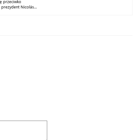
lę przeciwko
 prezydent Nicolás...