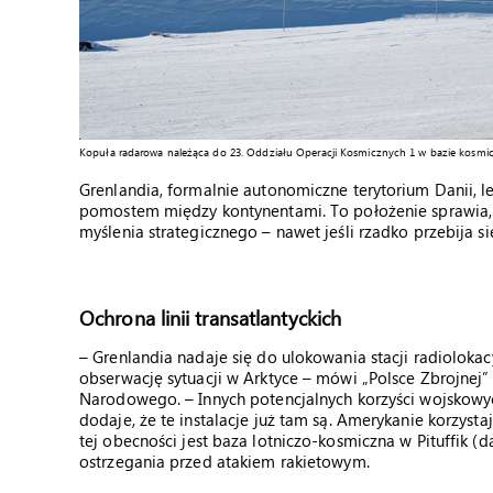
Kopuła radarowa należąca do 23. Oddziału Operacji Kosmicznych 1 w bazie kosmiczn
Grenlandia, formalnie autonomiczne terytorium Danii, l
pomostem między kontynentami. To położenie sprawia,
myślenia strategicznego – nawet jeśli rzadko przebija si
Ochrona linii transatlantyckich
– Grenlandia nadaje się do ulokowania stacji radiolokac
obserwację sytuacji w Arktyce – mówi „Polsce Zbrojnej”
Narodowego. – Innych potencjalnych korzyści wojskowyc
dodaje, że te instalacje już tam są. Amerykanie korzysta
tej obecności jest baza lotniczo-kosmiczna w Pituffik (
ostrzegania przed atakiem rakietowym.