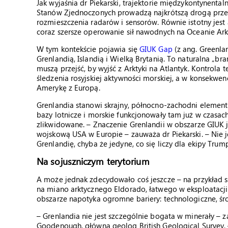
Jak wyjaśnia dr Piekarski, trajektorie międzykontynental
Stanów Zjednoczonych prowadzą najkrótszą drogą przez
rozmieszczenia radarów i sensorów. Równie istotny jest 
coraz szersze operowanie sił nawodnych na Oceanie Ar
W tym kontekście pojawia się
GIUK Gap
(z ang. Greenla
Grenlandią, Islandią i Wielką Brytanią. To naturalna „b
muszą przejść, by wyjść z Arktyki na Atlantyk. Kontrol
śledzenia rosyjskiej aktywności morskiej, a w konsekwenc
Amerykę z Europą.
Grenlandia stanowi skrajny, północno-zachodni element t
bazy lotnicze i morskie funkcjonowały tam już w czasac
zlikwidowane. – Znaczenie Grenlandii w obszarze GIUK j
wojskową USA w Europie – zauważa dr Piekarski. – Nie je
Grenlandię, chyba że jedyne, co się liczy dla ekipy Trum
Na sojuszniczym terytorium
A może jednak zdecydowało coś jeszcze – na przykład 
na miano arktycznego Eldorado, łatwego w eksploatacji 
obszarze napotyka ogromne bariery: technologiczne, ś
– Grenlandia nie jest szczególnie bogata w minerały – 
Goodenough, główna geolog British Geological Survey. –