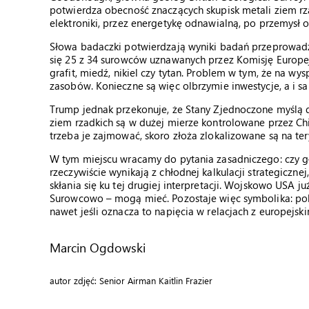
potwierdza obecność znaczących skupisk metali ziem rz
elektroniki, przez energetykę odnawialną, po przemysł 
Słowa badaczki potwierdzają wyniki badań przeprowadzo
się 25 z 34 surowców uznawanych przez Komisję Europejs
grafit, miedź, nikiel czy tytan. Problem w tym, że na wys
zasobów. Konieczne są więc olbrzymie inwestycje, a i s
Trump jednak przekonuje, że Stany Zjednoczone myślą d
ziem rzadkich są w dużej mierze kontrolowane przez Chi
trzeba je zajmować, skoro złoża zlokalizowane są na te
W tym miejscu wracamy do pytania zasadniczego: czy gł
rzeczywiście wynikają z chłodnej kalkulacji strategiczne
skłania się ku tej drugiej interpretacji. Wojskowo USA j
Surowcowo – mogą mieć. Pozostaje więc symbolika: pok
nawet jeśli oznacza to napięcia w relacjach z europejski
Marcin Ogdowski
autor zdjęć: Senior Airman Kaitlin Frazier