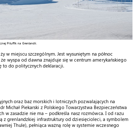
ej Pituffik na Grenlandii.
eży w miejscu szczególnym. Jest wysuniętym na północ
 że wyspa od dawna znajduje się w centrum amerykańskiego
ę to do politycznych deklaracji.
yjnych oraz baz morskich i lotniczych pozwalających na
 dr Michał Piekarski z Polskiego Towarzystwa Bezpieczeństwa
h w zasadzie nie ma – podkreśla nasz rozmówca. I od razu
ją z grenlandzkiej infrastruktury od dziesięcioleci, a symbolem
dawniej Thule), pełniąca ważną rolę w systemie wczesnego