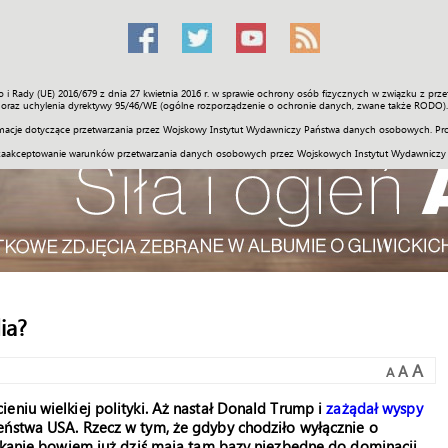
o i Rady (UE) 2016/679 z dnia 27 kwietnia 2016 r. w sprawie ochrony osób fizycznych w związku z 
Świat
Społeczność
Sport
Historia
Galerie
Wideo
ENGLI
oraz uchylenia dyrektywy 95/46/WE (ogólne rozporządzenie o ochronie danych, zwane także RODO).
acje dotyczące przetwarzania przez Wojskowy Instytut Wydawniczy Państwa danych osobowych. Pro
zaakceptowanie warunków przetwarzania danych osobowych przez Wojskowych Instytut Wydawniczy
ia?
A
A
A
eniu wielkiej polityki. Aż nastał Donald Trump i
zażądał wyspy
eństwa USA. Rzecz w tym, że gdyby chodziło wyłącznie o
rykanie bowiem już dziś mają tam bazy niezbędne do dominacji