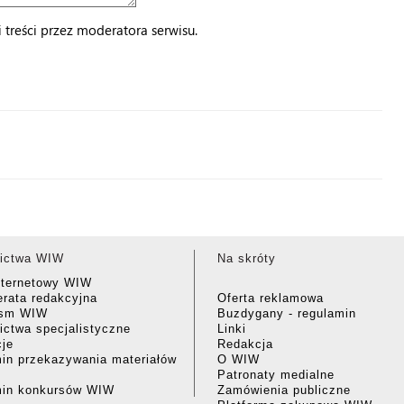
treści przez moderatora serwisu.
ictwa WIW
Na skróty
nternetowy WIW
rata redakcyjna
Oferta reklamowa
ism WIW
Buzdygany - regulamin
ctwa specjalistyczne
Linki
cje
Redakcja
in przekazywania materiałów
O WIW
Patronaty medialne
min konkursów WIW
Zamówienia publiczne