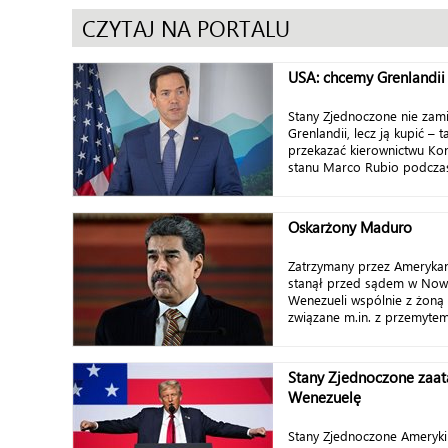
CZYTAJ NA PORTALU
USA: chcemy Grenlandii
Stany Zjednoczone nie zam
Grenlandii, lecz ją kupić – 
przekazać kierownictwu Ko
stanu Marco Rubio podczas
Oskarżony Maduro
Zatrzymany przez Ameryka
stanął przed sądem w Now
Wenezueli wspólnie z żoną u
związane m.in. z przemytem
Stany Zjednoczone zaa
Wenezuelę
Stany Zjednoczone Ameryki