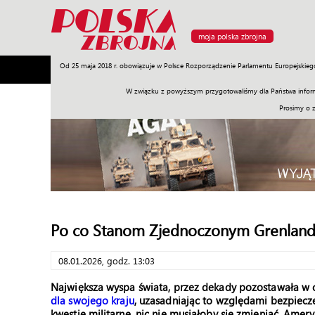
moja polska zbrojna
Od 25 maja 2018 r. obowiązuje w Polsce Rozporządzenie Parlamentu Europejskieg
Armia
Poligon
Sprzęt
Misje
Polityka
Prawo
W związku z powyższym przygotowaliśmy dla Państwa inform
Prosimy o 
Po co Stanom Zjednoczonym Grenland
08.01.2026, godz. 13:03
Największa wyspa świata, przez dekady pozostawała w ci
dla swojego kraju
, uzasadniając to względami bezpiecz
kwestie militarne, nic nie musiałoby się zmieniać. Ame