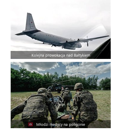
Kolejna prowokacja nad Bałtykiem
Młodzi medycy na poligonie