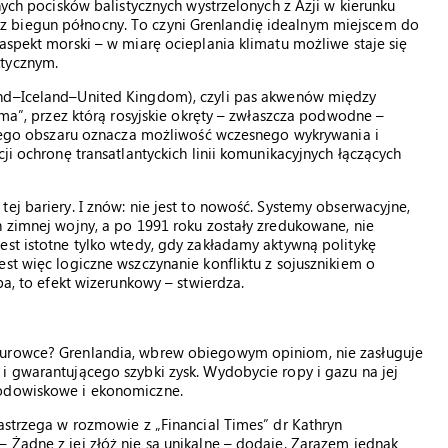
nych pocisków balistycznych wystrzelonych z Azji w kierunku
 biegun północny. To czyni Grenlandię idealnym miejscem do
aspekt morski – w miarę ocieplania klimatu możliwe staje się
ktycznym.
nd–Iceland–United Kingdom), czyli pas akwenów między
rama”, przez którą rosyjskie okręty – zwłaszcza podwodne –
a tego obszaru oznacza możliwość wczesnego wykrywania i
ji ochronę transatlantyckich linii komunikacyjnych łączących
ej bariery. I znów: nie jest to nowość. Systemy obserwacyjne,
h zimnej wojny, a po 1991 roku zostały zredukowane, nie
est istotne tylko wtedy, gdy zakładamy aktywną politykę
st więc logiczne wszczynanie konfliktu z sojusznikiem o
pa, to efekt wizerunkowy – stwierdza.
surowce? Grenlandia, wbrew obiegowym opiniom, nie zasługuje
i gwarantującego szybki zysk. Wydobycie ropy i gazu na jej
rodowiskowe i ekonomiczne.
zastrzega w rozmowie z „Financial Times” dr Kathryn
 Żadne z jej złóż nie są unikalne – dodaje. Zarazem jednak