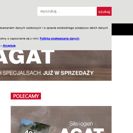
przetwarzaniem danych osobowych i w sprawie swobodnego przepływu takich danych
SH
SKLEP
Jednodniówki
Praca w WIW
simy o zapoznanie się z nimi:
Polityka przetwarzania danych
.
 –
Akceptuję
POLECAMY