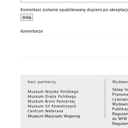
Komentarz zostanie opublikowany dopiero po akceptacji 
komentarze
Nasi partnerzy
Wydawn
Sklep I
Muzeum Wojska Polskiego
Prenume
Muzeum Oręża Polskiego
czasop
Muzeum Broni Pancernej
Wydawni
Muzeum Sił Powietrznych
Publika
Centrum Weterana
Regulam
Muzeum Marynarki Wojennej
do WIW
Regula