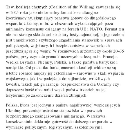
Tzw.
koalicja chętnych
(Coalition of the Willing) zawiązała się
w 2025 roku jako nieformalny format konsultacyjno-
koordynacyjny, skupiający państwa gotowe do długofalowego
wsparcia Ukrainy, m.in. w obszarach wykraczających poza
minimalny konsensus osiągany na forach UE i NATO. Format ten
nie ma stałego składu ani struktury instytucjonalnej, a jego celem
jest umożliwienie szybszego uzgadniania stanowisk w sprawach
politycznych, wojskowych i bezpieczeństwa w warunkach
przedłużającej się wojny. W rozmowach uczestniczy około 20–35
państw, przy czym do grona kluczowych należą m.in. Francja,
Wielka Brytania, Niemcy, Polska, a także państwa bałtyckie i
nordyckie. Od początku funkcjonowania koalicji widoczne są
istotne różnice między jej członkami – zarówno w skali wsparcia
wojskowego, jak i w podejściu do najbardziej wrażliwych
kwestii, takich jak gwarancje bezpieczeństwa dla Ukrainy czy
dopuszczalność obecności wojsk państw trzecich na jej
terytorium po zakończeniu działań zbrojnych.
Polska, która jest jednym z państw najaktywniej wspierających
Ukrainę, prezentuje ostrożne stanowisko w sprawach
bezpośredniego zaangażowania militarnego. Warszawa
konsekwentnie deklaruje gotowość do dalszego wsparcia w
wymiarze politycznym, logistycznym, szkoleniowym i