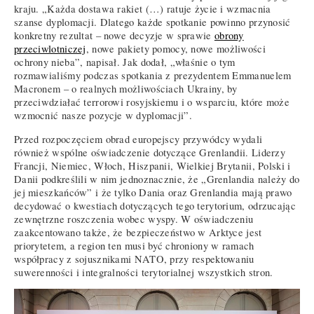
kraju. „Każda dostawa rakiet (…) ratuje życie i wzmacnia
szanse dyplomacji. Dlatego każde spotkanie powinno przynosić
konkretny rezultat – nowe decyzje w sprawie
obrony
przeciwlotniczej
, nowe pakiety pomocy, nowe możliwości
ochrony nieba”, napisał. Jak dodał, „właśnie o tym
rozmawialiśmy podczas spotkania z prezydentem Emmanuelem
Macronem – o realnych możliwościach Ukrainy, by
przeciwdziałać terrorowi rosyjskiemu i o wsparciu, które może
wzmocnić nasze pozycje w dyplomacji”.
Przed rozpoczęciem obrad europejscy przywódcy wydali
również wspólne oświadczenie dotyczące Grenlandii. Liderzy
Francji, Niemiec, Włoch, Hiszpanii, Wielkiej Brytanii, Polski i
Danii podkreślili w nim jednoznacznie, że „Grenlandia należy do
jej mieszkańców” i że tylko Dania oraz Grenlandia mają prawo
decydować o kwestiach dotyczących tego terytorium, odrzucając
zewnętrzne roszczenia wobec wyspy. W oświadczeniu
zaakcentowano także, że bezpieczeństwo w Arktyce jest
priorytetem, a region ten musi być chroniony w ramach
współpracy z sojusznikami NATO, przy respektowaniu
suwerenności i integralności terytorialnej wszystkich stron.