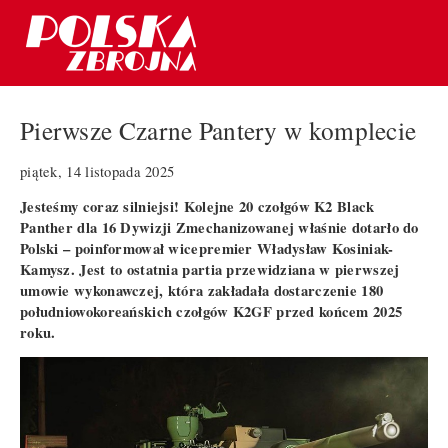
Pierwsze Czarne Pantery w komplecie
piątek, 14 listopada 2025
Jesteśmy coraz silniejsi! Kolejne 20 czołgów K2 Black
Panther dla 16 Dywizji Zmechanizowanej właśnie dotarło do
Polski – poinformował wicepremier Władysław Kosiniak-
Kamysz. Jest to ostatnia partia przewidziana w pierwszej
umowie wykonawczej, która zakładała dostarczenie 180
południowokoreańskich czołgów K2GF przed końcem 2025
roku.