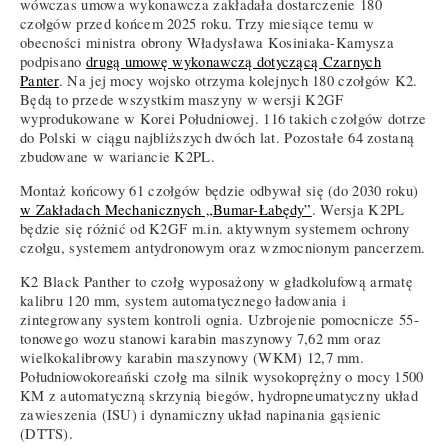
wówczas umowa wykonawcza zakładała dostarczenie 180
czołgów przed końcem 2025 roku. Trzy miesiące temu w
obecności ministra obrony Władysława Kosiniaka-Kamysza
podpisano
drugą umowę wykonawczą dotyczącą Czarnych
Panter
. Na jej mocy wojsko otrzyma kolejnych 180 czołgów K2.
Będą to przede wszystkim maszyny w wersji K2GF
wyprodukowane w Korei Południowej. 116 takich czołgów dotrze
do Polski w ciągu najbliższych dwóch lat. Pozostałe 64 zostaną
zbudowane w wariancie K2PL.
Montaż końcowy 61 czołgów będzie odbywał się (do 2030 roku)
w Zakładach Mechanicznych „Bumar-Łabędy”
. Wersja K2PL
będzie się różnić od K2GF m.in. aktywnym systemem ochrony
czołgu, systemem antydronowym oraz wzmocnionym pancerzem.
K2 Black Panther to czołg wyposażony w gładkolufową armatę
kalibru 120 mm, system automatycznego ładowania i
zintegrowany system kontroli ognia. Uzbrojenie pomocnicze 55-
tonowego wozu stanowi karabin maszynowy 7,62 mm oraz
wielkokalibrowy karabin maszynowy (WKM) 12,7 mm.
Południowokoreański czołg ma silnik wysokoprężny o mocy 1500
KM z automatyczną skrzynią biegów, hydropneumatyczny układ
zawieszenia (ISU) i dynamiczny układ napinania gąsienic
(DTTS).