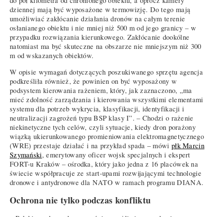
do pół kilometra od chronionego obiektu, a oprócz kamery
dziennej mają być wyposażone w termowizję. Do tego mają
umożliwiać zakłócanie działania dronów na całym terenie
osłanianego obiektu i nie mniej niż 500 m od jego granicy – w
przypadku rozwiązania kierunkowego. Zakłócanie dookólne
natomiast ma być skuteczne na obszarze nie mniejszym niż 300
m od wskazanych obiektów.
W opisie wymagań dotyczących poszukiwanego sprzętu agencja
podkreśliła również, że powinien on być wyposażony w
podsystem kierowania rażeniem, który, jak zaznaczono, „ma
mieć zdolność zarządzania i kierowania wszystkimi elementami
systemu dla potrzeb wykrycia, klasyfikacji, identyfikacji i
neutralizacji zagrożeń typu BSP klasy I”. – Chodzi o rażenie
niekinetyczne tych celów, czyli sytuacje, kiedy dron porażony
wiązką ukierunkowanego promieniowania elektromagnetycznego
(WRE) przestaje działać i na przykład spada – mówi
płk Marcin
Szymański
, emerytowany oficer wojsk specjalnych i ekspert
FORT-u Kraków – ośrodka, który jako jedna z 16 placówek na
świecie współpracuje ze start-upami rozwijającymi technologie
dronowe i antydronowe dla NATO w ramach programu DIANA.
Ochrona nie tylko podczas konfliktu