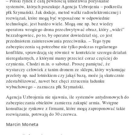
– Polski rynek z całą pewnością umożliwia pozyskanie
systemów, których poszukuje Agencja Uzbrojenia – podkreśla
płk Szymański. Jak dodaje, metod walki radioelektronicznej i
rozwiązań, które mogą być wyposażone w odpowiednie
technologie, jest bardzo wiele. Mogą one np. bez wiedzy
operatora wrogiego drona przechwytywać obraz, który „widzi”
bezzałogowiec, po to, by operator dowiedział się, co jest
przedmiotem zainteresowania przeciwnika. – Tego typu
zabezpieczenia są potrzebne nie tylko podczas regularnego
konfliktu, sprawdzają się również w kontekście szeregu działań
nieregularnych, z którymi mamy przecież coraz częściej do
czynienia. Chodzi m.in. o sabotaż. Proszę pamiętać, że
wystarczy człowiek z tanim dronem ze sklepu, który wykonując
przeloty np. nad lotniskiem czy jakąś bazą, może ją skutecznie
zdestabilizować, nawet bez chęci zrzucenia ładunku
wybuchowego – zaznacza płk Szymański.
Agencja Uzbrojenia nie ujawnia, ile systemów antydronowych do
zabezpieczania obiektów zamierza zakupić armia. Wstępne
konsultacje rynkowe z firmami, które mogą zaproponować takie
rozwiązania, potrwają do 30 czerwca.
Marcin Moneta