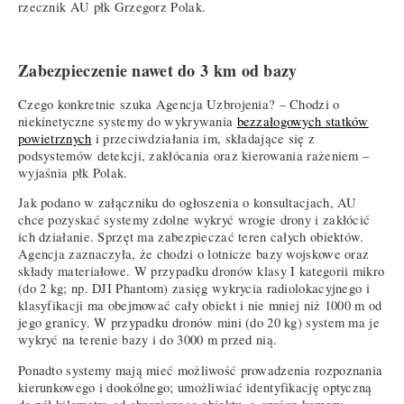
rzecznik AU płk Grzegorz Polak.
Zabezpieczenie nawet do 3 km od bazy
Czego konkretnie szuka Agencja Uzbrojenia? – Chodzi o
niekinetyczne systemy do wykrywania
bezzałogowych statków
powietrznych
i przeciwdziałania im, składające się z
podsystemów detekcji, zakłócania oraz kierowania rażeniem –
wyjaśnia płk Polak.
Jak podano w załączniku do ogłoszenia o konsultacjach, AU
chce pozyskać systemy zdolne wykryć wrogie drony i zakłócić
ich działanie. Sprzęt ma zabezpieczać teren całych obiektów.
Agencja zaznaczyła, że chodzi o lotnicze bazy wojskowe oraz
składy materiałowe. W przypadku dronów klasy I kategorii mikro
(do 2 kg; np. DJI Phantom) zasięg wykrycia radiolokacyjnego i
klasyfikacji ma obejmować cały obiekt i nie mniej niż 1000 m od
jego granicy. W przypadku dronów mini (do 20 kg) system ma je
wykryć na terenie bazy i do 3000 m przed nią.
Ponadto systemy mają mieć możliwość prowadzenia rozpoznania
kierunkowego i dookólnego; umożliwiać identyfikację optyczną