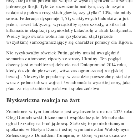
rosyjskiej armii pozwalała wątpić w wysoką sprawność arsenału
jądrowego Rosji. Tyle że rozważania nad tym, czy do użycia
nadaje się połowa rosyjskich głowic, czy „tylko” 10%, nie miały
sensu. Federacja dysponuje 1,5 tys. aktywnych ładunków, a już
jeden, nawet taktyczny, wyrządziłby spore szkody, a kilka lub
kilkanaście eksplozji przyniosłoby katastrofę w skali kontynentu.
Wielcy tego świata woleli nie ryzykować, stąd (przede
wszystkim) samoograniczający się charakter pomocy dla Kijowa.
Nie ryzykowałby również Putin, gdyby musiał uwzględnić
scenariusz atomowej riposty ze strony Ukrainy. Ten pogląd
obecny jest w publicznej debacie nad Dnieprem od 2014 roku,
kiedy doszło do pierwszej, wówczas ograniczonej rosyjskiej
inwazji. Niezwykle popularny, w zasadzie powszechny, stał się
wraz z pełnoskalową wojną i świadomością wysokiej ceny, jaką
płaci za nią ukraińskie państwo i społeczeństwo.
Błyskawiczna reakcja na żart
Znamienne w tym kontekście jest wydarzenie z marca 2025 roku.
Oleg Gorochowski, biznesmen i współzałożyciel Monobanku,
ogłosił zrzutkę na broń jądrową. Stało się to po niefortunnym
spotkaniu w Białym Domu i ostrej wymianie zdań Wołodymyra
Zełenskiego z Donaldem Trumpem, w której wyniku czasowo