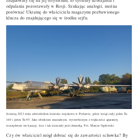
znajdowały się na jej terytorium, to systemy uzbrajania i
odpalania pozostawały w Rosji. Szukając analogii, można
porównać Ukrainę do właściciela magazynu pozbawionego
klucza do znajdującego się w środku sejfu.
Jesienią 2023 roku odwiedziłem lotnisko wojskowe w Połtawie, gdzie wciąż stały jeden Tu-
160 i jeden Tu-95. Jako obiektom muzealnym, wytrzebionym z większości aparatury,
oszczędzono im kasacji, lecz i tak niszczały pod chmurką. Fot. Marcin Ogdowski
Czy ów właściciel mógł dobrać się do zawartości schowka? By