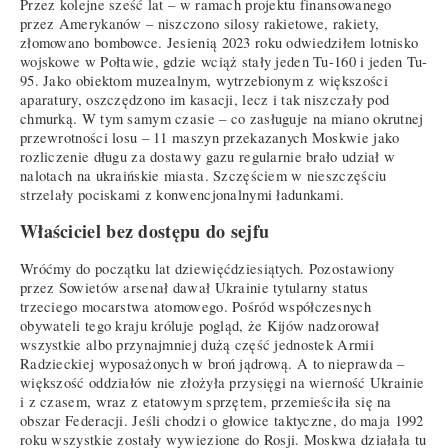
Przez kolejne sześć lat – w ramach projektu finansowanego
przez Amerykanów – niszczono silosy rakietowe, rakiety,
złomowano bombowce. Jesienią 2023 roku odwiedziłem lotnisko
wojskowe w Połtawie, gdzie wciąż stały jeden Tu-160 i jeden Tu-
95. Jako obiektom muzealnym, wytrzebionym z większości
aparatury, oszczędzono im kasacji, lecz i tak niszczały pod
chmurką. W tym samym czasie – co zasługuje na miano okrutnej
przewrotności losu – 11 maszyn przekazanych Moskwie jako
rozliczenie długu za dostawy gazu regularnie brało udział w
nalotach na ukraińskie miasta. Szczęściem w nieszczęściu
strzelały pociskami z konwencjonalnymi ładunkami.
Właściciel bez dostępu do sejfu
Wróćmy do początku lat dziewięćdziesiątych. Pozostawiony
przez Sowietów arsenał dawał Ukrainie tytularny status
trzeciego mocarstwa atomowego. Pośród współczesnych
obywateli tego kraju króluje pogląd, że Kijów nadzorował
wszystkie albo przynajmniej dużą część jednostek Armii
Radzieckiej wyposażonych w broń jądrową. A to nieprawda –
większość oddziałów nie złożyła przysięgi na wierność Ukrainie
i z czasem, wraz z etatowym sprzętem, przemieściła się na
obszar Federacji. Jeśli chodzi o głowice taktyczne, do maja 1992
roku wszystkie zostały wywiezione do Rosji. Moskwa działała tu