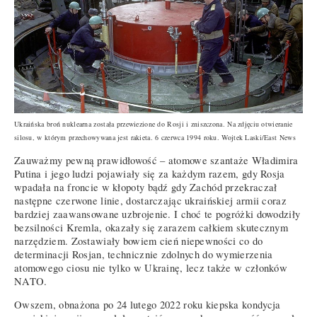
Ukraińska broń nuklearna została przewiezione do Rosji i zniszczona. Na zdjęciu otwieranie
silosu, w którym przechowywana jest rakieta. 6 czerwca 1994 roku. Wojtek Laski/East News
Zauważmy pewną prawidłowość – atomowe szantaże Władimira
Putina i jego ludzi pojawiały się za każdym razem, gdy Rosja
wpadała na froncie w kłopoty bądź gdy Zachód przekraczał
następne czerwone linie, dostarczając ukraińskiej armii coraz
bardziej zaawansowane uzbrojenie. I choć te pogróżki dowodziły
bezsilności Kremla, okazały się zarazem całkiem skutecznym
narzędziem. Zostawiały bowiem cień niepewności co do
determinacji Rosjan, technicznie zdolnych do wymierzenia
atomowego ciosu nie tylko w Ukrainę, lecz także w członków
NATO.
Owszem, obnażona po 24 lutego 2022 roku kiepska kondycja