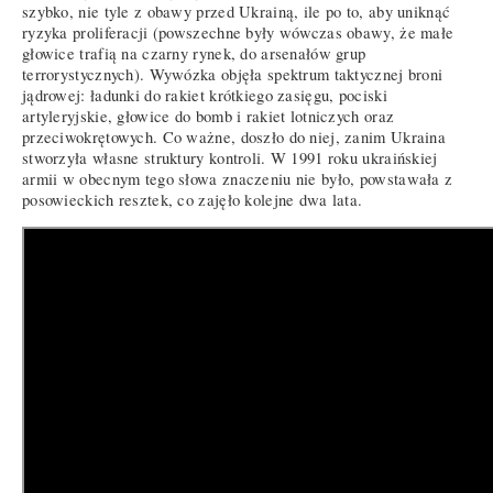
szybko, nie tyle z obawy przed Ukrainą, ile po to, aby uniknąć
ryzyka proliferacji (powszechne były wówczas obawy, że małe
głowice trafią na czarny rynek, do arsenałów grup
terrorystycznych). Wywózka objęła spektrum taktycznej broni
jądrowej: ładunki do rakiet krótkiego zasięgu, pociski
artyleryjskie, głowice do bomb i rakiet lotniczych oraz
przeciwokrętowych. Co ważne, doszło do niej, zanim Ukraina
stworzyła własne struktury kontroli. W 1991 roku ukraińskiej
armii w obecnym tego słowa znaczeniu nie było, powstawała z
posowieckich resztek, co zajęło kolejne dwa lata.