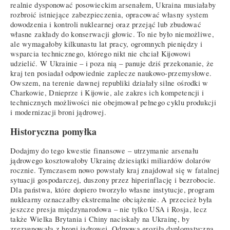
realnie dysponować posowieckim arsenałem, Ukraina musiałaby
rozbroić istniejące zabezpieczenia, opracować własny system
dowodzenia i kontroli nuklearnej oraz przejąć lub zbudować
własne zakłady do konserwacji głowic. To nie było niemożliwe,
ale wymagałoby kilkunastu lat pracy, ogromnych pieniędzy i
wsparcia technicznego, którego nikt nie chciał Kijowowi
udzielić. W Ukrainie – i poza nią – panuje dziś przekonanie, że
kraj ten posiadał odpowiednie zaplecze naukowo-przemysłowe.
Owszem, na terenie dawnej republiki działały silne ośrodki w
Charkowie, Dnieprze i Kijowie, ale zakres ich kompetencji i
technicznych możliwości nie obejmował pełnego cyklu produkcji
i modernizacji broni jądrowej.
Historyczna pomyłka
Dodajmy do tego kwestie finansowe – utrzymanie arsenału
jądrowego kosztowałoby Ukrainę dziesiątki miliardów dolarów
rocznie. Tymczasem nowo powstały kraj znajdował się w fatalnej
sytuacji gospodarczej, duszony przez hiperinflację i bezrobocie.
Dla państwa, które dopiero tworzyło własne instytucje, program
nuklearny oznaczałby ekstremalne obciążenie. A przecież była
jeszcze presja międzynarodowa – nie tylko USA i Rosja, lecz
także Wielka Brytania i Chiny naciskały na Ukrainę, by
zrezygnowała z broni jądrowej. Odmowa groziła dyplomatyczną