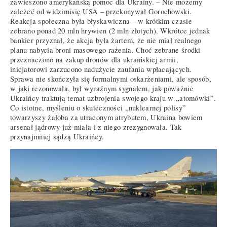
zawieszono amerykańską pomoc dla Ukrainy. – Nie możemy
zależeć od widzimisię USA – przekonywał Gorochowski.
Reakcja społeczna była błyskawiczna – w krótkim czasie
zebrano ponad 20 mln hrywien (2 mln złotych). Wkrótce jednak
bankier przyznał, że akcja była żartem, że nie miał realnego
planu nabycia broni masowego rażenia. Choć zebrane środki
przeznaczono na zakup dronów dla ukraińskiej armii,
inicjatorowi zarzucono nadużycie zaufania wpłacających.
Sprawa nie skończyła się formalnymi oskarżeniami, ale sposób,
w jaki rezonowała, był wyraźnym sygnałem, jak poważnie
Ukraińcy traktują temat uzbrojenia swojego kraju w „atomówki”.
Co istotne, myśleniu o skuteczności „nuklearnej polisy”
towarzyszy żałoba za utraconym atrybutem, Ukraina bowiem
arsenał jądrowy już miała i z niego zrezygnowała. Tak
przynajmniej sądzą Ukraińcy.