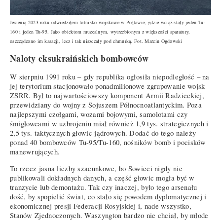
Jesienią 2023 roku odwiedziłem lotnisko wojskowe w Połtawie, gdzie wciąż stały jeden Tu-
160 i jeden Tu-95. Jako obiektom muzealnym, wytrzebionym z większości aparatury,
oszczędzono im kasacji, lecz i tak niszczały pod chmurką. Fot. Marcin Ogdowski
Naloty eksukraińskich bombowców
W sierpniu 1991 roku – gdy republika ogłosiła niepodległość – na
jej terytorium stacjonowało ponadmilionowe zgrupowanie wojsk
ZSRR. Był to najwartościowszy komponent Armii Radzieckiej,
przewidziany do wojny z Sojuszem Północnoatlantyckim. Poza
najlepszymi czołgami, wozami bojowymi, samolotami czy
śmigłowcami w uzbrojeniu miał również 1,9 tys. strategicznych i
2,5 tys. taktycznych głowic jądrowych. Dodać do tego należy
ponad 40 bombowców Tu-95/Tu-160, nośników bomb i pocisków
manewrujących.
To rzecz jasna liczby szacunkowe, bo Sowieci nigdy nie
publikowali dokładnych danych, a część głowic mogła być w
tranzycie lub demontażu. Tak czy inaczej, było tego arsenału
dość, by spopielić świat, co stało się powodem dyplomatycznej i
ekonomicznej presji Federacji Rosyjskiej i, nade wszystko,
Stanów Zjednoczonych. Waszyngton bardzo nie chciał, by młode