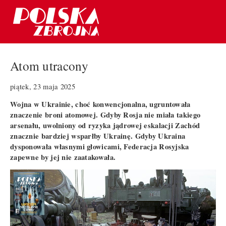
Atom utracony
piątek, 23 maja 2025
Wojna w Ukrainie, choć konwencjonalna, ugruntowała
znaczenie broni atomowej. Gdyby Rosja nie miała takiego
arsenału, uwolniony od ryzyka jądrowej eskalacji Zachód
znacznie bardziej wsparłby Ukrainę. Gdyby Ukraina
dysponowała własnymi głowicami, Federacja Rosyjska
zapewne by jej nie zaatakowała.