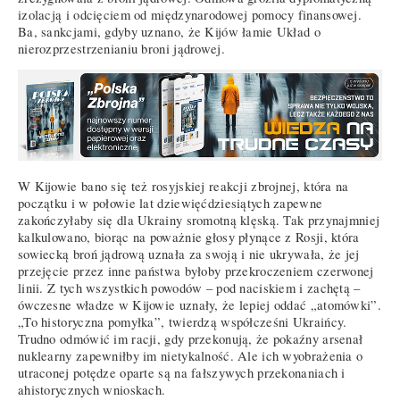
izolacją i odcięciem od międzynarodowej pomocy finansowej.
Ba, sankcjami, gdyby uznano, że Kijów łamie Układ o
nierozprzestrzenianiu broni jądrowej.
W Kijowie bano się też rosyjskiej reakcji zbrojnej, która na
początku i w połowie lat dziewięćdziesiątych zapewne
zakończyłaby się dla Ukrainy sromotną klęską. Tak przynajmniej
kalkulowano, biorąc na poważnie głosy płynące z Rosji, która
sowiecką broń jądrową uznała za swoją i nie ukrywała, że jej
przejęcie przez inne państwa byłoby przekroczeniem czerwonej
linii. Z tych wszystkich powodów – pod naciskiem i zachętą –
ówczesne władze w Kijowie uznały, że lepiej oddać „atomówki”.
„To historyczna pomyłka”, twierdzą współcześni Ukraińcy.
Trudno odmówić im racji, gdy przekonują, że pokaźny arsenał
nuklearny zapewniłby im nietykalność. Ale ich wyobrażenia o
utraconej potędze oparte są na fałszywych przekonaniach i
ahistorycznych wnioskach.