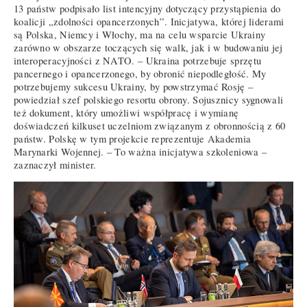
13 państw podpisało list intencyjny dotyczący przystąpienia do
koalicji „zdolności opancerzonych”. Inicjatywa, której liderami
są Polska, Niemcy i Włochy, ma na celu wsparcie Ukrainy
zarówno w obszarze toczących się walk, jak i w budowaniu jej
interoperacyjności z NATO. – Ukraina potrzebuje sprzętu
pancernego i opancerzonego, by obronić niepodległość. My
potrzebujemy sukcesu Ukrainy, by powstrzymać Rosję –
powiedział szef polskiego resortu obrony. Sojusznicy sygnowali
też dokument, który umożliwi współpracę i wymianę
doświadczeń kilkuset uczelniom związanym z obronnością z 60
państw. Polskę w tym projekcie reprezentuje Akademia
Marynarki Wojennej. – To ważna inicjatywa szkoleniowa –
zaznaczył minister.