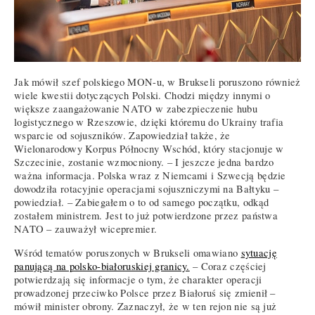
Jak mówił szef polskiego MON-u, w Brukseli poruszono również
wiele kwestii dotyczących Polski. Chodzi między innymi o
większe zaangażowanie NATO w zabezpieczenie hubu
logistycznego w Rzeszowie, dzięki któremu do Ukrainy trafia
wsparcie od sojuszników. Zapowiedział także, że
Wielonarodowy Korpus Północny Wschód, który stacjonuje w
Szczecinie, zostanie wzmocniony. – I jeszcze jedna bardzo
ważna informacja. Polska wraz z Niemcami i Szwecją będzie
dowodziła rotacyjnie operacjami sojuszniczymi na Bałtyku –
powiedział. – Zabiegałem o to od samego początku, odkąd
zostałem ministrem. Jest to już potwierdzone przez państwa
NATO – zauważył wicepremier.
Wśród tematów poruszonych w Brukseli omawiano
sytuację
panującą na polsko-białoruskiej granicy.
– Coraz częściej
potwierdzają się informacje o tym, że charakter operacji
prowadzonej przeciwko Polsce przez Białoruś się zmienił –
mówił minister obrony. Zaznaczył, że w ten rejon nie są już