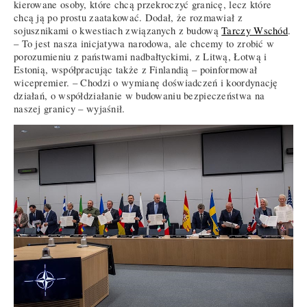
kierowane osoby, które chcą przekroczyć granicę, lecz które
chcą ją po prostu zaatakować. Dodał, że rozmawiał z
sojusznikami o kwestiach związanych z budową
Tarczy Wschód
.
– To jest nasza inicjatywa narodowa, ale chcemy to zrobić w
porozumieniu z państwami nadbałtyckimi, z Litwą, Łotwą i
Estonią, współpracując także z Finlandią – poinformował
wicepremier. – Chodzi o wymianę doświadczeń i koordynację
działań, o współdziałanie w budowaniu bezpieczeństwa na
naszej granicy – wyjaśnił.