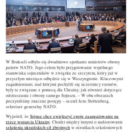
W Brukseli odbyło się dwudniowe spotkanie ministrów obrony
państw NATO. Jego celem było przygotowanie wspólnego
stanowiska sojuszników w związku ze szczytem, który już w
przyszłym miesiącu odbędzie się w Waszyngtonie. Kluczowymi
zagadnieniami, nad którymi pochylili się uczestnicy rozmów,
były te związane z pomocą dla Ukrainy, jak również dotyczące
odstraszania i obrony samego Sojuszu. – W obu obszarach
poczyniliśmy znaczne postępy – ocenił Jens Stoltenberg,
sekretarz generalny NATO.
Wyjaśnił, że
Sojusz chce zwiększyć swoje zaangażowanie na
rzecz wsparcia Ukrainy
. Chodzi między innymi o nadzorowanie
szkolenia ukraińskich sił zbrojnych
w ośrodkach szkoleniowych