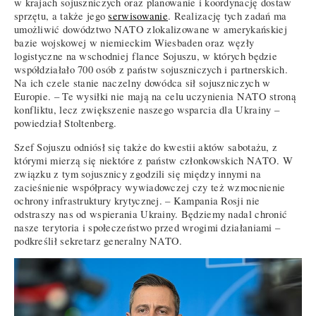
w krajach sojuszniczych oraz planowanie i koordynację dostaw
sprzętu, a także jego
serwisowanie
. Realizację tych zadań ma
umożliwić dowództwo NATO zlokalizowane w amerykańskiej
bazie wojskowej w niemieckim Wiesbaden oraz węzły
logistyczne na wschodniej flance Sojuszu, w których będzie
współdziałało 700 osób z państw sojuszniczych i partnerskich.
Na ich czele stanie naczelny dowódca sił sojuszniczych w
Europie. – Te wysiłki nie mają na celu uczynienia NATO stroną
konfliktu, lecz zwiększenie naszego wsparcia dla Ukrainy –
powiedział Stoltenberg.
Szef Sojuszu odniósł się także do kwestii aktów sabotażu, z
którymi mierzą się niektóre z państw członkowskich NATO. W
związku z tym sojusznicy zgodzili się między innymi na
zacieśnienie współpracy wywiadowczej czy też wzmocnienie
ochrony infrastruktury krytycznej. – Kampania Rosji nie
odstraszy nas od wspierania Ukrainy. Będziemy nadal chronić
nasze terytoria i społeczeństwo przed wrogimi działaniami –
podkreślił sekretarz generalny NATO.