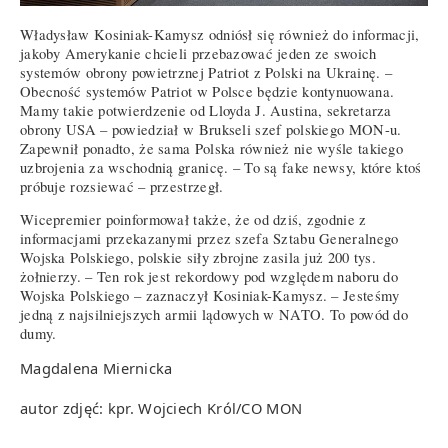
Władysław Kosiniak-Kamysz odniósł się również do informacji,
jakoby Amerykanie chcieli przebazować jeden ze swoich
systemów obrony powietrznej Patriot z Polski na Ukrainę. –
Obecność systemów Patriot w Polsce będzie kontynuowana.
Mamy takie potwierdzenie od Lloyda J. Austina, sekretarza
obrony USA – powiedział w Brukseli szef polskiego MON-u.
Zapewnił ponadto, że sama Polska również nie wyśle takiego
uzbrojenia za wschodnią granicę. – To są fake newsy, które ktoś
próbuje rozsiewać – przestrzegł.
Wicepremier poinformował także, że od dziś, zgodnie z
informacjami przekazanymi przez szefa Sztabu Generalnego
Wojska Polskiego, polskie siły zbrojne zasila już 200 tys.
żołnierzy. – Ten rok jest rekordowy pod względem naboru do
Wojska Polskiego – zaznaczył Kosiniak-Kamysz. – Jesteśmy
jedną z najsilniejszych armii lądowych w NATO. To powód do
dumy.
Magdalena Miernicka
autor zdjęć: kpr. Wojciech Król/CO MON