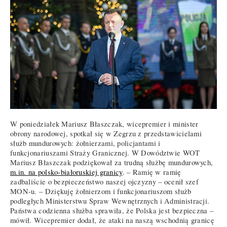
W poniedziałek Mariusz Błaszczak, wicepremier i minister
obrony narodowej, spotkał się w Zegrzu z przedstawicielami
służb mundurowych: żołnierzami, policjantami i
funkcjonariuszami Straży Granicznej. W Dowództwie WOT
Mariusz Błaszczak podziękował za trudną służbę mundurowych,
m.in. na polsko-białoruskiej granicy
. – Ramię w ramię
zadbaliście o bezpieczeństwo naszej ojczyzny – ocenił szef
MON-u. – Dziękuję żołnierzom i funkcjonariuszom służb
podległych Ministerstwu Spraw Wewnętrznych i Administracji.
Państwa codzienna służba sprawiła, że Polska jest bezpieczna –
mówił. Wicepremier dodał, że ataki na naszą wschodnią granicę