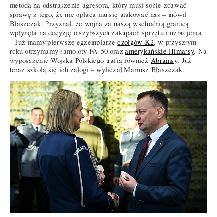
metoda na odstraszenie agresora, który musi sobie zdawać
sprawę z tego, że nie opłaca mu się atakować nas – mówił
Błaszczak. Przyznał, że wojna za naszą wschodnią granicą
wpłynęła na decyzję o szybszych zakupach sprzętu i uzbrojenia.
– Już mamy pierwsze egzemplarze
czołgów K2
, w przyszłym
roku otrzymamy samoloty FA-50 oraz
amerykańskie Himarsy
. Na
wyposażenie Wojska Polskiego trafią również
Abramsy
. Już
teraz szkolą się ich załogi – wyliczał Mariusz Błaszczak.