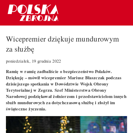
Wicepremier dziękuje mundurowym
za służbę
poniedziałek, 19 grudnia 2022
Ramię w ramię zadbaliście o bezpieczeństwo Polaków.
Dziękuję – mówił wicepremier Mariusz Błaszczak podczas
dzisiejszego spotkania w Dowództwie Wojsk Obrony
Terytorialnej w Zegrzu. Szef Ministerstwa Obrony
Narodowej podziękował żołnierzom i przedstawicielom innych
służb mundurowych za dotychczasową służbę i złożył im
świąteczne życzenia.