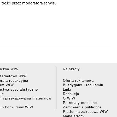
treści przez moderatora serwisu.
ictwa WIW
Na skróty
nternetowy WIW
rata redakcyjna
Oferta reklamowa
ism WIW
Buzdygany - regulamin
ctwa specjalistyczne
Linki
cje
Redakcja
in przekazywania materiałów
O WIW
Patronaty medialne
min konkursów WIW
Zamówienia publiczne
Platforma zakupowa WIW
Mapa strony