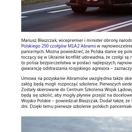
Mariusz Błaszczak, wicepremier i minister obrony narod
Polskiego 250 czołgów M1A2 Abrams
w najnowocześniej
pancernych. Można powiedzieć, że Polska stanie się pot
toczący się w Ukrainie konflikt udowadnia, że czołgi 
to polisa bezpieczeństwa w postaci najlepszych, najnow
gwarancję odstraszania rosyjskiego agresora – zaznaczył
Umowa na pozyskanie Abramsów uwzględnia także skiero
załóg będą mogli rozpocząć szkolenie. Pierwszych sied
Zostały skierowane do Centrum Szkolenia Wojsk Lądowyc
będą się szkolić, aby mogły płynnie przejść na docelo
Wojsko Polskie – powiedział Błaszczak. Dodał także, że
dni. Dzięki temu pierwsze szkolenie polskich pancerniak