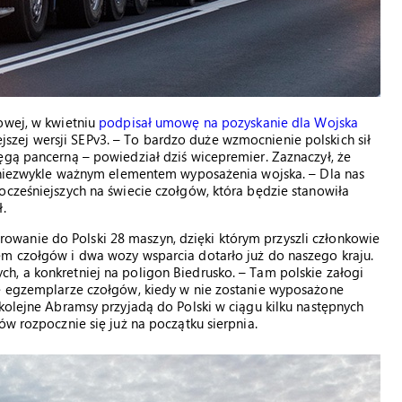
owej, w kwietniu
podpisał umowę na pozyskanie dla Wojska
szej wersji SEPv3. – To bardzo duże wzmocnienie polskich sił
ęgą pancerną – powiedział dziś wicepremier. Zaznaczył, że
są niezwykle ważnym elementem wyposażenia wojska. – Dla nas
ocześniejszych na świecie czołgów, która będzie stanowiła
.
wanie do Polski 28 maszyn, dzięki którym przyszli członkowie
em czołgów i dwa wozy wsparcia dotarło już do naszego kraju.
h, a konkretniej na poligon Biedrusko. – Tam polskie załogi
we egzemplarze czołgów, kiedy w nie zostanie wyposażone
 kolejne Abramsy przyjadą do Polski w ciągu kilku następnych
ów rozpocznie się już na początku sierpnia.