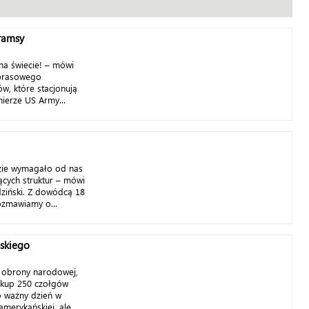
ramsy
na świecie! – mówi
 prasowego
w, które stacjonują
ierze US Army...
ie wymagało od nas
jących struktur – mówi
ziński. Z dowódcą 18
ozmawiamy o...
skiego
r obrony narodowej,
akup 250 czołgów
 ważny dzień w
merykańskiej, ale...