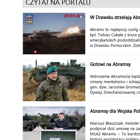
CZYTAJ NA PORTALU
W Drawsku strzelają Ab
Abrams to najlepszy czołg 
kpt. Tobias Cukale z biura
amerykańskich pododdziałó
w Drawsku Pomorskim. Żołn
Gotowi na Abramsy
Wdrożenie Abramsów będz
zmiany mentalności i istnie
gen. dyw. Jarosław Gromad
Dywizji Zmechanizowanej r
Abramsy dla Wojska Pol
Mariusz Błaszczak, ministe
podpisał dziś umowę na z
M1A2 Abrams. – To bardzo
historii współpracy polsko-a