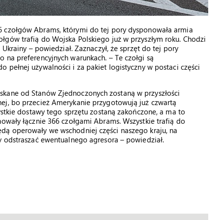
6 czołgów Abrams, którymi do tej pory dysponowała armia
łgów trafią do Wojska Polskiego już w przyszłym roku. Chodzi
 Ukrainy – powiedział. Zaznaczył, że sprzęt do tej pory
 na preferencyjnych warunkach. – Te czołgi są
 pełnej używalności i za pakiet logistyczny w postaci części
skane od Stanów Zjednoczonych zostaną w przyszłości
ej, bo przecież Amerykanie przygotowują już czwartą
zystkie dostawy tego sprzętu zostaną zakończone, a ma to
nowały łącznie 366 czołgami Abrams. Wszystkie trafią do
dą operowały we wschodniej części naszego kraju, na
y odstraszać ewentualnego agresora – powiedział.