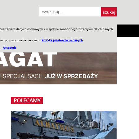
przetwarzaniem danych osobowych i w sprawie swobodnego przepływu takich danych
SH
SKLEP
Jednodniówki
Praca w WIW
simy o zapoznanie się z nimi:
Polityka przetwarzania danych
.
 –
Akceptuję
POLECAMY