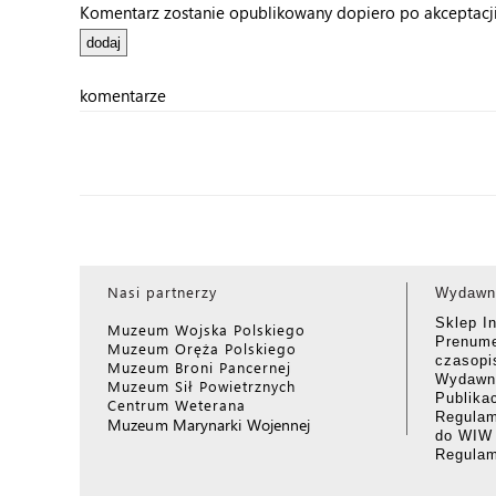
Komentarz zostanie opublikowany dopiero po akceptacji 
komentarze
Nasi partnerzy
Wydawn
Sklep I
Muzeum Wojska Polskiego
Prenume
Muzeum Oręża Polskiego
czasop
Muzeum Broni Pancernej
Wydawni
Muzeum Sił Powietrznych
Publika
Centrum Weterana
Regulam
Muzeum Marynarki Wojennej
do WIW
Regula