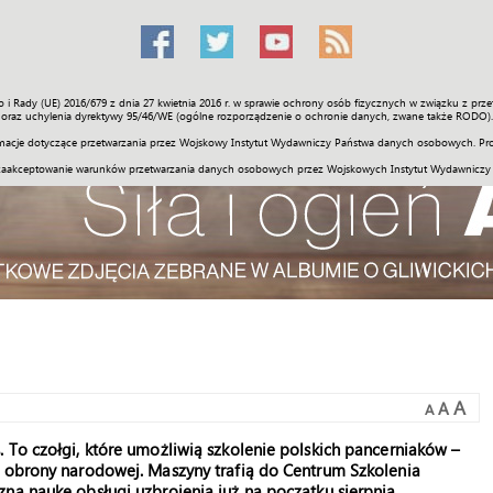
o i Rady (UE) 2016/679 z dnia 27 kwietnia 2016 r. w sprawie ochrony osób fizycznych w związku z 
Świat
Społeczność
Sport
Historia
Galerie
Wideo
ENGLI
oraz uchylenia dyrektywy 95/46/WE (ogólne rozporządzenie o ochronie danych, zwane także RODO).
acje dotyczące przetwarzania przez Wojskowy Instytut Wydawniczy Państwa danych osobowych. Pro
zaakceptowanie warunków przetwarzania danych osobowych przez Wojskowych Instytut Wydawniczy
A
A
A
 To czołgi, które umożliwią szkolenie polskich pancerniaków –
r obrony narodowej. Maszyny trafią do Centrum Szkolenia
ną naukę obsługi uzbrojenia już na początku sierpnia.