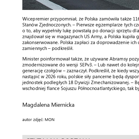
Wicepremier przypomniał, że Polska zamówiła także 11
Stanów Zjednoczonych. – Pierwsze egzemplarze tych czo
o to, aby wypełniły lukę powstałą po donacji sprzętu dla
znajdował się w magazynach US Army, a Polska kupiła go
zakonserwowane. Polska zapłaci za doprowadzenie ich do
zamiennych – podkreślił.
Minister poinformował także, że używane Abramsy pozy
zmodernizowane do wersji SEPv3. – Lub nawet do kolejn
generację czołgów – zaznaczył. Podkreślił, że kiedy ws
nastąpić w 2026 roku, polskie siły pancerne będą dyspo
jednostek podległych 18 Dywizji Zmechanizowanej. – Bę
wschodniej flance Sojuszu Północnoatlantyckiego, tak b
Magdalena Miernicka
autor zdjęć: MON