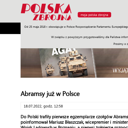
moja polska zbrojna
Od 25 maja 2018 r. obowiązuje w Polsce Rozporządzenie Parlamentu Europejskieg
Armia
Poligon
Sprzęt
Misje
Polityka
Prawo
W związku z powyższym przygotowaliśmy dla Państwa inform
Prosimy o 
Abramsy już w Polsce
18.07.2022, godz. 12:58
Do Polski trafiły pierwsze egzemplarze czołgów Abrams.
poinformował Mariusz Błaszczak, wicepremier i ministe
Wojsk Lądowych w Poznaniu, a pierwsi żołnierze rozpocz