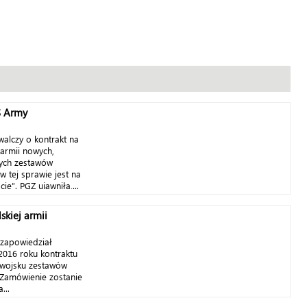
S Army
alczy o kontrakt na
armii nowych,
zych zestawów
 tej sprawie jest na
ję”. PGZ ujawniła,...
skiej armii
 zapowiedział
2016 roku kontraktu
 wojsku zestawów
– Zamówienie zostanie
...