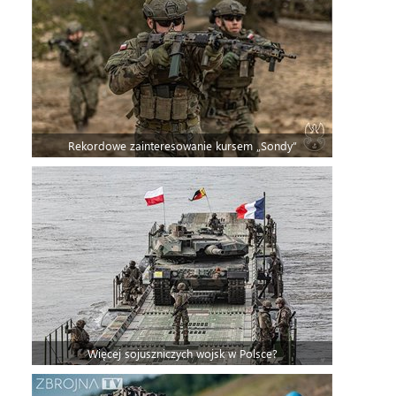
Rekordowe zainteresowanie kursem „Sondy”
Więcej sojuszniczych wojsk w Polsce?