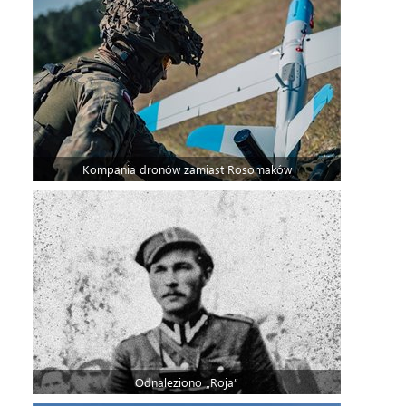
Kompania dronów zamiast Rosomaków
Odnaleziono „Roja”