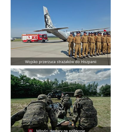
Wojsko przerzuca strażaków do Hiszpanii
Młodzi medycy na poligonie