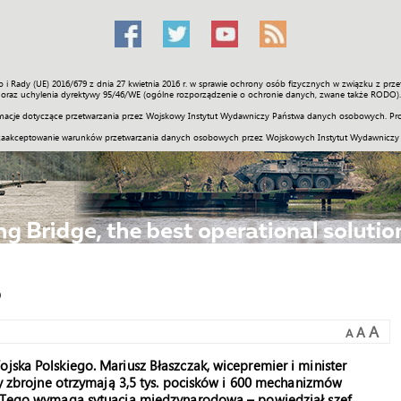
o i Rady (UE) 2016/679 z dnia 27 kwietnia 2016 r. w sprawie ochrony osób fizycznych w związku z 
Świat
Społeczność
Sport
Historia
Galerie
Wideo
ENGLI
oraz uchylenia dyrektywy 95/46/WE (ogólne rozporządzenie o ochronie danych, zwane także RODO).
acje dotyczące przetwarzania przez Wojskowy Instytut Wydawniczy Państwa danych osobowych. Pro
zaakceptowanie warunków przetwarzania danych osobowych przez Wojskowych Instytut Wydawniczy
o
A
A
A
jska Polskiego. Mariusz Błaszczak, wicepremier i minister
iły zbrojne otrzymają 3,5 tys. pocisków i 600 mechanizmów
 – Tego wymaga sytuacja międzynarodowa – powiedział szef