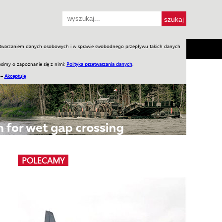
przetwarzaniem danych osobowych i w sprawie swobodnego przepływu takich danych
SH
SKLEP
Jednodniówki
Praca w WIW
simy o zapoznanie się z nimi:
Polityka przetwarzania danych
.
 –
Akceptuję
POLECAMY