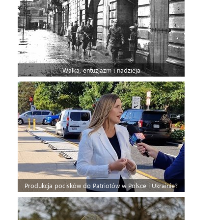
Walka, entuzjazm i nadzieja
Produkcja pocisków do Patriotów w Polsce i Ukrainie?