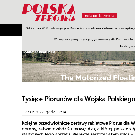
moja polska zbrojna
Od 25 maja 2018 r. obowiązuje w Polsce Rozporządzenie Parlamentu Europejskieg
Armia
Poligon
Sprzęt
Misje
Polityka
Prawo
W związku z powyższym przygotowaliśmy dla Państwa inform
Prosimy o 
Tysiące Piorunów dla Wojska Polskieg
23.06.2022, godz. 12:14
Kolejne przeciwlotnicze zestawy rakietowe Piorun dla Wo
obrony, zatwierdził dziś umowę, dzięki której polskie s
startowych tego sprzętu. Pierwsze jeszcze w tym roku.