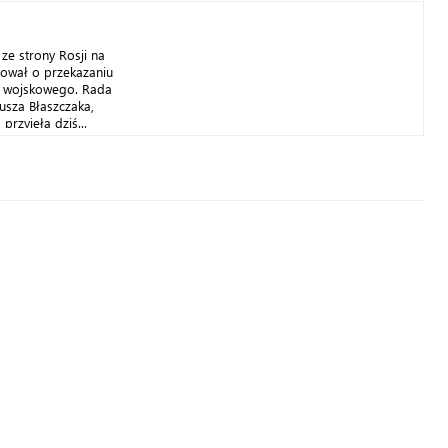
ze strony Rosji na
dował o przekazaniu
u wojskowego. Rada
usza Błaszczaka,
przyjęła dziś...