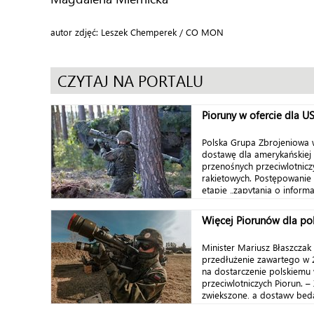
autor zdjęć: Leszek Chemperek / CO MON
CZYTAJ NA PORTALU
Pioruny w ofercie dla U
Polska Grupa Zbrojeniowa w
dostawę dla amerykańskiej 
przenośnych przeciwlotnic
rakietowych. Postępowanie w
etapie „zapytania o informac
Więcej Piorunów dla pol
Minister Mariusz Błaszczak
przedłużenie zawartego w 
na dostarczenie polskiemu
przeciwlotniczych Piorun. 
zwiększone, a dostawy będą