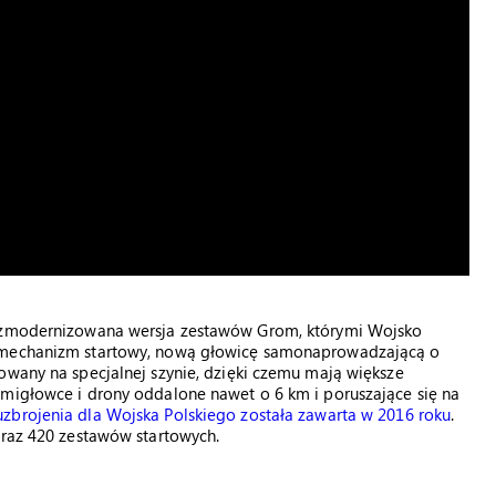
o zmodernizowana wersja zestawów Grom, którymi Wojsko
y mechanizm startowy, nową głowicę samonaprowadzającą o
owany na specjalnej szynie, dzięki czemu mają większe
śmigłowce i drony oddalone nawet o 6 km i poruszające się na
zbrojenia dla Wojska Polskiego została zawarta w 2016 roku
.
oraz 420 zestawów startowych.