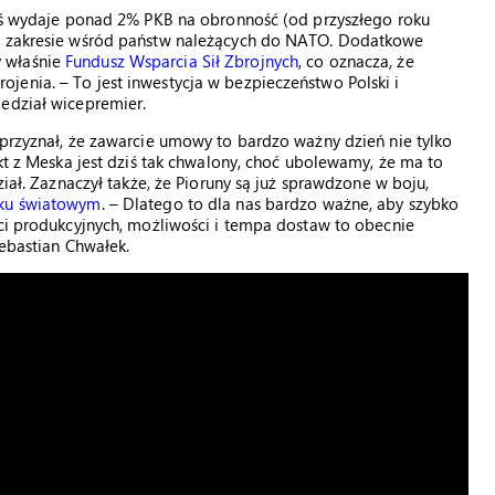
ziś wydaje ponad 2% PKB na obronność (od przyszłego roku
ym zakresie wśród państw należących do NATO. Dodatkowe
y właśnie
Fundusz Wsparcia Sił Zbrojnych
, co oznacza, że
enia. – To jest inwestycja w bezpieczeństwo Polski i
iedział wicepremier.
 przyznał, że zawarcie umowy to bardzo ważny dzień nie tylko
ukt z Meska jest dziś tak chwalony, choć ubolewamy, że ma to
ział. Zaznaczył także, że Pioruny są już sprawdzone w boju,
nku światowym
. – Dlatego to dla nas bardzo ważne, aby szybko
ści produkcyjnych, możliwości i tempa dostaw to obecnie
Sebastian Chwałek.