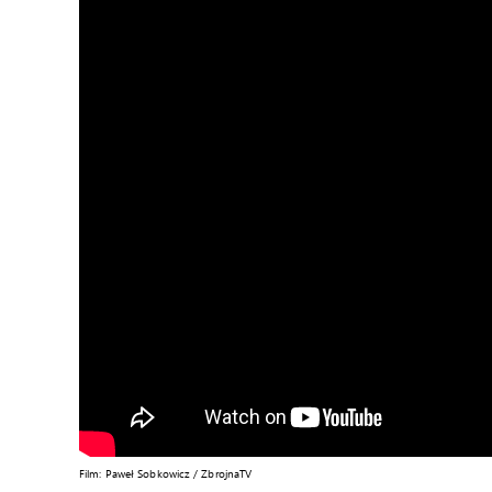
Film: Paweł Sobkowicz / ZbrojnaTV