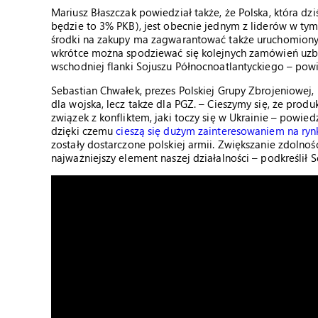
Mariusz Błaszczak powiedział także, że Polska, która d
będzie to 3% PKB), jest obecnie jednym z liderów w t
środki na zakupy ma zagwarantować także uruchomion
wkrótce można spodziewać się kolejnych zamówień uzbroj
wschodniej flanki Sojuszu Północnoatlantyckiego – pow
Sebastian Chwałek, prezes Polskiej Grupy Zbrojeniowej,
dla wojska, lecz także dla PGZ. – Cieszymy się, że prod
związek z konfliktem, jaki toczy się w Ukrainie – powied
dzięki czemu
cieszą się dużym zainteresowaniem na ry
zostały dostarczone polskiej armii. Zwiększanie zdolno
najważniejszy element naszej działalności – podkreślił 