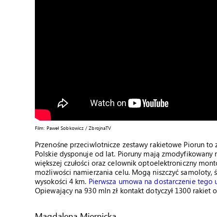
Film: Paweł Sobkowicz / ZbrojnaTV
Przenośne przeciwlotnicze zestawy rakietowe Piorun t
Polskie dysponuje od lat. Pioruny mają zmodyfikowan
większej czułości oraz celownik optoelektroniczny mont
możliwości namierzania celu. Mogą niszczyć samoloty, 
wysokości 4 km.
Pierwsza umowa na dostarczenie tego u
Opiewający na 930 mln zł kontakt dotyczył 1300 rakiet 
Magdalena Miernicka