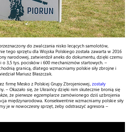
przeznaczony do zwalczania nisko lecących samolotów,
e tego sprzętu dla Wojska Polskiego została zawarta w 2016
brony narodowej, zatwierdził aneks do dokumentu, dzięki czemu
zi o 3,5 tys. pocisków i 600 mechanizmów startowych. –
chodnią granicą, dlatego wzmacniamy polskie siły zbrojne i
edział Mariusz Błaszczak.
z firmę Mesko z Polskiej Grupy Zbrojeniowej,
zostały
 – Okazało się, że Ukraińcy dzięki nim skutecznie bronią się
ł także, że pierwsze egzemplarze zamówionego dziś uzbrojenia
tuacja międzynarodowa. Konsekwentnie wzmacniamy polskie siły
my je w nowoczesny sprzęt, żeby odstraszyć agresora –