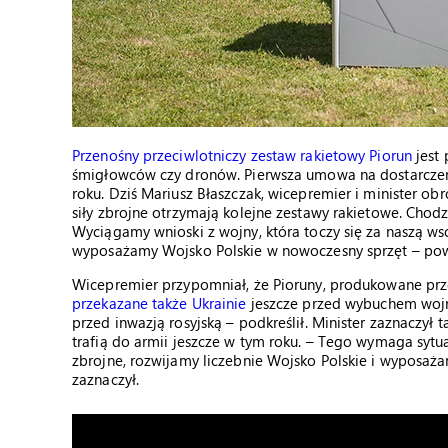
Przenośny przeciwlotniczy zestaw rakietowy Piorun
jest 
śmigłowców czy dronów. Pierwsza umowa na dostarczeni
roku. Dziś Mariusz Błaszczak, wicepremier i minister o
siły zbrojne otrzymają kolejne zestawy rakietowe. Chod
Wyciągamy wnioski z wojny, która toczy się za naszą ws
wyposażamy Wojsko Polskie w nowoczesny sprzęt – powi
Wicepremier przypomniał, że Pioruny, produkowane prze
przekazane także Ukrainie
jeszcze przed wybuchem wojny.
przed inwazją rosyjską – podkreślił. Minister zaznaczy
trafią do armii jeszcze w tym roku. – Tego wymaga sy
zbrojne, rozwijamy liczebnie Wojsko Polskie i wyposaża
zaznaczył.