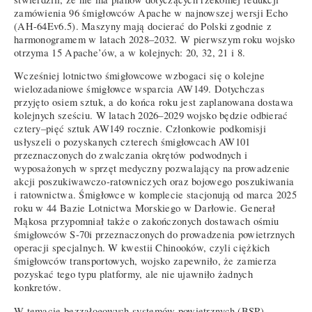
zamówienia 96 śmigłowców Apache w najnowszej wersji Echo
(AH-64Ev6.5). Maszyny mają docierać do Polski zgodnie z
harmonogramem w latach 2028–2032. W pierwszym roku wojsko
otrzyma 15 Apache’ów, a w kolejnych: 20, 32, 21 i 8.
Wcześniej lotnictwo śmigłowcowe wzbogaci się o kolejne
wielozadaniowe śmigłowce wsparcia AW149. Dotychczas
przyjęto osiem sztuk, a do końca roku jest zaplanowana dostawa
kolejnych sześciu. W latach 2026–2029 wojsko będzie odbierać
cztery–pięć sztuk AW149 rocznie. Członkowie podkomisji
usłyszeli o pozyskanych czterech śmigłowcach AW101
przeznaczonych do zwalczania okrętów podwodnych i
wyposażonych w sprzęt medyczny pozwalający na prowadzenie
akcji poszukiwawczo-ratowniczych oraz bojowego poszukiwania
i ratownictwa. Śmigłowce w komplecie stacjonują od marca 2025
roku w 44 Bazie Lotnictwa Morskiego w Darłowie. Generał
Mąkosa przypomniał także o zakończonych dostawach ośmiu
śmigłowców S-70i przeznaczonych do prowadzenia powietrznych
operacji specjalnych. W kwestii Chinooków, czyli ciężkich
śmigłowców transportowych, wojsko zapewniło, że zamierza
pozyskać tego typu platformy, ale nie ujawniło żadnych
konkretów.
W temacie bezzałogowych systemów powietrznych (BSP)