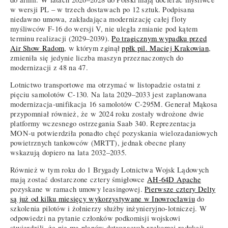
w wersji PL – w trzech dostawach po 12 sztuk. Podpisana
niedawno umowa, zakładająca modernizację całej floty
myśliwców F-16 do wersji V, nie uległa zmianie pod kątem
terminu realizacji (2029–2039).
Po tragicznym wypadku przed
Air Show Radom
, w którym zginął
ppłk pil. Maciej Krakowian
,
zmieniła się jedynie liczba maszyn przeznaczonych do
modernizacji z 48 na 47.
Lotnictwo transportowe ma otrzymać w listopadzie ostatni z
pięciu samolotów C-130. Na lata 2029–2033 jest zaplanowana
modernizacja-unifikacja 16 samolotów C-295M. Generał Mąkosa
przypomniał również, że w 2024 roku zostały wdrożone dwie
platformy wczesnego ostrzegania Saab 340. Reprezentacja
MON-u potwierdziła ponadto chęć pozyskania wielozadaniowych
powietrznych tankowców (MRTT), jednak obecne plany
wskazują dopiero na lata 2032–2035.
Również w tym roku do 1 Brygady Lotnictwa Wojsk Lądowych
mają zostać dostarczone cztery śmigłowce
AH-64D Apache
pozyskane w ramach umowy leasingowej.
Pierwsze cztery Delty
są już od kilku miesięcy wykorzystywane w Inowrocławiu
do
szkolenia pilotów i żołnierzy służby inżynieryjno-lotniczej. W
odpowiedzi na pytanie członków podkomisji wojskowi
stwierdzili, że nie ma planów dotyczących rzekomej redukcji