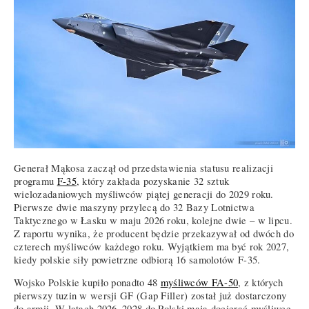
Generał Mąkosa zaczął od przedstawienia statusu realizacji
programu
F-35
, który zakłada pozyskanie 32 sztuk
wielozadaniowych myśliwców piątej generacji do 2029 roku.
Pierwsze dwie maszyny przylecą do 32 Bazy Lotnictwa
Taktycznego w Łasku w maju 2026 roku, kolejne dwie – w lipcu.
Z raportu wynika, że producent będzie przekazywał od dwóch do
czterech myśliwców każdego roku. Wyjątkiem ma być rok 2027,
kiedy polskie siły powietrzne odbiorą 16 samolotów F-35.
Wojsko Polskie kupiło ponadto 48
myśliwców FA-50
, z których
pierwszy tuzin w wersji GF (Gap Filler) został już dostarczony
do armii. W latach 2026–2028 do Polski mają docierać myśliwce