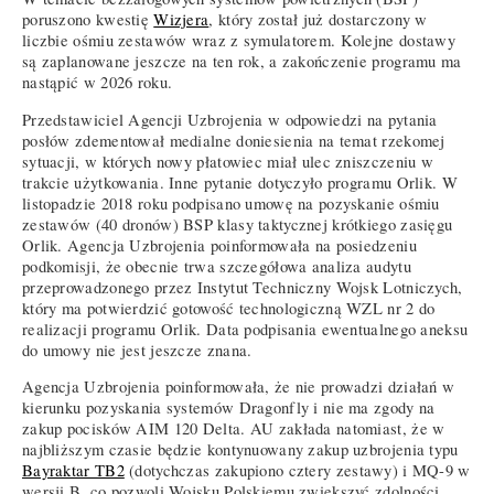
poruszono kwestię
Wizjera
, który został już dostarczony w
liczbie ośmiu zestawów wraz z symulatorem. Kolejne dostawy
są zaplanowane jeszcze na ten rok, a zakończenie programu ma
nastąpić w 2026 roku.
Przedstawiciel Agencji Uzbrojenia w odpowiedzi na pytania
posłów zdementował medialne doniesienia na temat rzekomej
sytuacji, w których nowy płatowiec miał ulec zniszczeniu w
trakcie użytkowania. Inne pytanie dotyczyło programu Orlik. W
listopadzie 2018 roku podpisano umowę na pozyskanie ośmiu
zestawów (40 dronów) BSP klasy taktycznej krótkiego zasięgu
Orlik. Agencja Uzbrojenia poinformowała na posiedzeniu
podkomisji, że obecnie trwa szczegółowa analiza audytu
przeprowadzonego przez Instytut Techniczny Wojsk Lotniczych,
który ma potwierdzić gotowość technologiczną WZL nr 2 do
realizacji programu Orlik. Data podpisania ewentualnego aneksu
do umowy nie jest jeszcze znana.
Agencja Uzbrojenia poinformowała, że nie prowadzi działań w
kierunku pozyskania systemów Dragonfly i nie ma zgody na
zakup pocisków AIM 120 Delta. AU zakłada natomiast, że w
najbliższym czasie będzie kontynuowany zakup uzbrojenia typu
Bayraktar TB2
(dotychczas zakupiono cztery zestawy) i MQ-9 w
wersji B, co pozwoli Wojsku Polskiemu zwiększyć zdolności