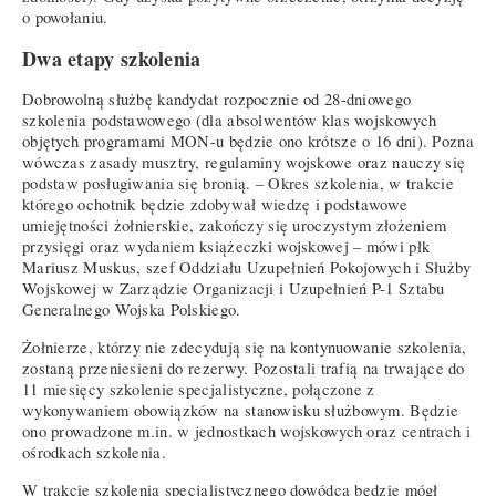
o powołaniu.
Dwa etapy szkolenia
Dobrowolną służbę kandydat rozpocznie od 28-dniowego
szkolenia podstawowego (dla absolwentów klas wojskowych
objętych programami MON-u będzie ono krótsze o 16 dni). Pozna
wówczas zasady musztry, regulaminy wojskowe oraz nauczy się
podstaw posługiwania się bronią. – Okres szkolenia, w trakcie
którego ochotnik będzie zdobywał wiedzę i podstawowe
umiejętności żołnierskie, zakończy się uroczystym złożeniem
przysięgi oraz wydaniem książeczki wojskowej – mówi płk
Mariusz Muskus, szef Oddziału Uzupełnień Pokojowych i Służby
Wojskowej w Zarządzie Organizacji i Uzupełnień P-1 Sztabu
Generalnego Wojska Polskiego.
Żołnierze, którzy nie zdecydują się na kontynuowanie szkolenia,
zostaną przeniesieni do rezerwy. Pozostali trafią na trwające do
11 miesięcy szkolenie specjalistyczne, połączone z
wykonywaniem obowiązków na stanowisku służbowym. Będzie
ono prowadzone m.in. w jednostkach wojskowych oraz centrach i
ośrodkach szkolenia.
W trakcie szkolenia specjalistycznego dowódca będzie mógł