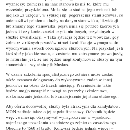
wyznaczyć żołnierza na inne stanowisko niż to, które mu
wcześniej przydzielono. Może się to stać na jego wniosek lub
niejako „z urzędu”, w sytuacji np. pogorszenia stanu zdrowia, co
uniemożliwi pełnienie służby na danym stanowisku, likwidacji
lub zmiany tego stanowiska, pojawienia się potrzeb kadrowych
jednostki czy konieczności uzyskania innych, przydatnych w
służbie kwalifikacji. – Taka sytuacja będzie też wówczas, gdy
żołnierz z różnych powodów utraci kwalifikacje wymagane do
wykonywania swoich obowiązków służbowych. Na przykład jeśli
ktoś służy jako kierowca, a zostanie mu zatrzymane prawo jazdy,
to naturalne jest, że nie będzie mógł kontynuować służby na tym
stanowisku – wyjaśnia płk Muskus.
W czasie szkolenia specjalistycznego żołnierz może zostać
także czasowo delegowany do wykonywania zadań w innej
jednostce na okres do trzech miesięcy. Przeniesienie takie
będzie mogło nastąpić z uwagi na potrzeby szkoleniowe,
rozformowanie jednostki lub zmniejszenie jej stanu etatowego.
Aby oferta dobrowolnej służby była atrakcyjna dla kandydatów,
MON zadbało także o jej aspekt finansowy. Ochotnik będzie
więc co miesiąc otrzymywał wynagrodzenie w wysokości
najniższego uposażenia zasadniczego żołnierza zawodowego.
Obecnie to 4560 zł brutto. Korzyści będzie jednak więcej –