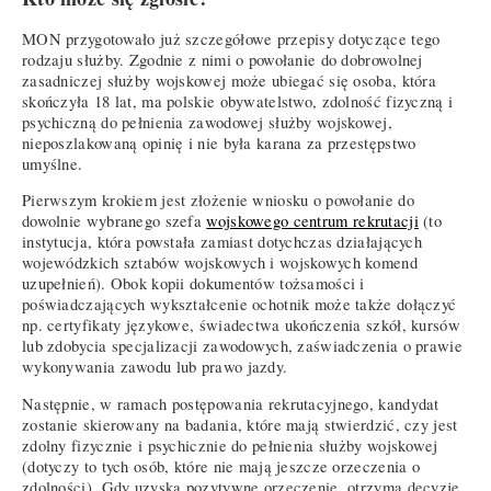
MON przygotowało już szczegółowe przepisy dotyczące tego
rodzaju służby. Zgodnie z nimi o powołanie do dobrowolnej
zasadniczej służby wojskowej może ubiegać się osoba, która
skończyła 18 lat, ma polskie obywatelstwo, zdolność fizyczną i
psychiczną do pełnienia zawodowej służby wojskowej,
nieposzlakowaną opinię i nie była karana za przestępstwo
umyślne.
Pierwszym krokiem jest złożenie wniosku o powołanie do
dowolnie wybranego szefa
wojskowego centrum rekrutacji
(to
instytucja, która powstała zamiast dotychczas działających
wojewódzkich sztabów wojskowych i wojskowych komend
uzupełnień). Obok kopii dokumentów tożsamości i
poświadczających wykształcenie ochotnik może także dołączyć
np. certyfikaty językowe, świadectwa ukończenia szkół, kursów
lub zdobycia specjalizacji zawodowych, zaświadczenia o prawie
wykonywania zawodu lub prawo jazdy.
Następnie, w ramach postępowania rekrutacyjnego, kandydat
zostanie skierowany na badania, które mają stwierdzić, czy jest
zdolny fizycznie i psychicznie do pełnienia służby wojskowej
(dotyczy to tych osób, które nie mają jeszcze orzeczenia o
zdolności). Gdy uzyska pozytywne orzeczenie, otrzyma decyzję