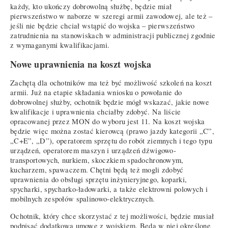
każdy, kto ukończy dobrowolną służbę, będzie miał
pierwszeństwo w naborze w szeregi armii zawodowej, ale też –
jeśli nie będzie chciał wstąpić do wojska – pierwszeństwo
zatrudnienia na stanowiskach w administracji publicznej zgodnie
z wymaganymi kwalifikacjami.
Nowe uprawnienia na koszt wojska
Zachętą dla ochotników ma też być możliwość szkoleń na koszt
armii. Już na etapie składania wniosku o powołanie do
dobrowolnej służby, ochotnik będzie mógł wskazać, jakie nowe
kwalifikacje i uprawnienia chciałby zdobyć. Na liście
opracowanej przez MON do wyboru jest 11. Na koszt wojska
będzie więc można zostać kierowcą (prawo jazdy kategorii „C”,
„C+E”, „D”), operatorem sprzętu do robót ziemnych i tego typu
urządzeń, operatorem maszyn i urządzeń dźwigowo-
transportowych, nurkiem, skoczkiem spadochronowym,
kucharzem, spawaczem. Chętni będą też mogli zdobyć
uprawnienia do obsługi sprzętu inżynieryjnego, koparki,
spycharki, spycharko-ładowarki, a także elektrowni polowych i
mobilnych zespołów spalinowo-elektrycznych.
Ochotnik, który chce skorzystać z tej możliwości, będzie musiał
podpisać dodatkową umowę z wojskiem. Będą w niej określone