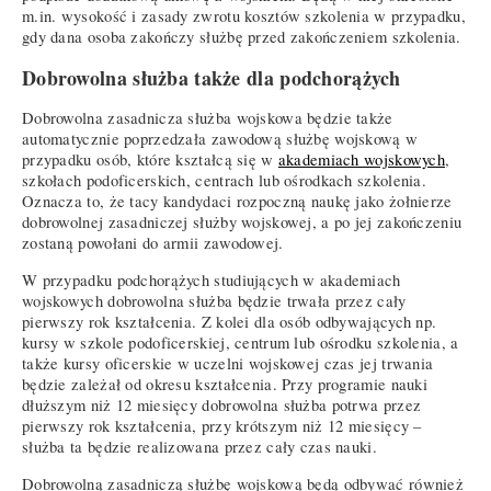
m.in. wysokość i zasady zwrotu kosztów szkolenia w przypadku,
gdy dana osoba zakończy służbę przed zakończeniem szkolenia.
Dobrowolna służba także dla podchorążych
Dobrowolna zasadnicza służba wojskowa będzie także
automatycznie poprzedzała zawodową służbę wojskową w
przypadku osób, które kształcą się w
akademiach wojskowych
,
szkołach podoficerskich, centrach lub ośrodkach szkolenia.
Oznacza to, że tacy kandydaci rozpoczną naukę jako żołnierze
dobrowolnej zasadniczej służby wojskowej, a po jej zakończeniu
zostaną powołani do armii zawodowej.
W przypadku podchorążych studiujących w akademiach
wojskowych dobrowolna służba będzie trwała przez cały
pierwszy rok kształcenia. Z kolei dla osób odbywających np.
kursy w szkole podoficerskiej, centrum lub ośrodku szkolenia, a
także kursy oficerskie w uczelni wojskowej czas jej trwania
będzie zależał od okresu kształcenia. Przy programie nauki
dłuższym niż 12 miesięcy dobrowolna służba potrwa przez
pierwszy rok kształcenia, przy krótszym niż 12 miesięcy –
służba ta będzie realizowana przez cały czas nauki.
Dobrowolną zasadniczą służbę wojskową będą odbywać również