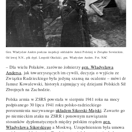
Gen. Władysław Anders podczas inspekcji oddziałów Armii Polskiej w Związku Sowieckim.
Od lewej N.N., płk dypl. Leopold Okulicki, gen. Władysław Anders. Fot. NAC
– Dla wielu Polaków, zarówno żołnierzy
gen. Władysława
Andersa
, jak towarzyszących im cywili, decyzja o wyjściu ze
Związku Radzieckiego była jedyną szansą na ocalenie – mówi dr
Janusz Kowalewski, historyk zajmujący się dziejami Polskich Sił
Zbrojnych na Zachodzie.
Polska armia w ZSRS powstała w sierpniu 1941 roku na mocy
podpisanego 30 lipca 1941 roku polsko-radzieckiego
porozumienia nazywanego
układem Sikorski-Majski
. Zawarto go
po niemieckim ataku na ZSRR i ponownym nawiązaniu
stosunków dyplomatycznych między polskim rządem
gen.
Władysława Sikorskiego
a Moskwą. Uzupełnieniem była umowa