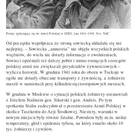
Polacy zgłaszający się do Armii Polskiej w ZSRS, lata 1941–1942. Fot. NAC
Od początku współpraca ze stroną sowiecką układała się nie
najlepiej. – Sowiecka „amnestia” nie objęła wszystkich polskich
więźniów, do wielu nie dotarły informacje o zwolnieniach,
Sowieci opóźniali też dalszy pobór i mimo rosnących szeregów
polskiej armii nie zwiększali przydziałów żywnościowych –
wylicza historyk. W grudniu 1941 roku do obozu w Tockoje w
ogóle nie dotarły obiecane transporty z żywnością, a żołnierze
marzli w namiotach przy kilkudziesięciostopniowych mrozach.
W grudniu w Moskwie o sytuacji polskich żołnierzy rozmawiali
z Józefem Stalinem gen. Sikorski i gen. Anders. Po tym
spotkaniu Stalin zadecydował o przeniesieniu Armii Polskiej w
okolice Taszkentu do Azji Środkowej. Niestety, warunki w
nowym miejscu były równie fatalne. Powodem były m.in. niskie
temperatury, głód i epidemia tyfusu, na który zmarło około 10
tys. żołnierzy i cywilów.