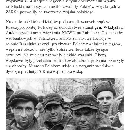
wojskowa z 14 sierpnia. Zgodnie z tymi dokumentami władze
radzieckie na mocy „amnestii” zwolniły Polaków więzionych w
ZSRS i pozwoliły na tworzenie wojska polskiego.
Na czele polskich oddziałów podporządkowanych rządowi
Rzeczypospolitej Polskiej na uchodźstwie stanął
gen. Władysław
Anders
zwolniony z więzienia NKWD na Łubiance. Do punktów
werbunkowych w Tatiszczewie koło Saratowa i Tockoje w
rejonie Buzułuku zaczęli przybywać Polacy zwalniani z łagrów,
więzień i obozów, nie tylko żołnierze, lecz także tysiące
cywilów. Na miejscu panowały ciężkie warunki. Obozy
wojskowe były przeludnione, brakowało ubrań, jedzenia, szerzyły
się choroby. Mimo to Polakom udało się zorganizować dwie
dywizje piechoty: 5 Kresową i 6 Lwowską.