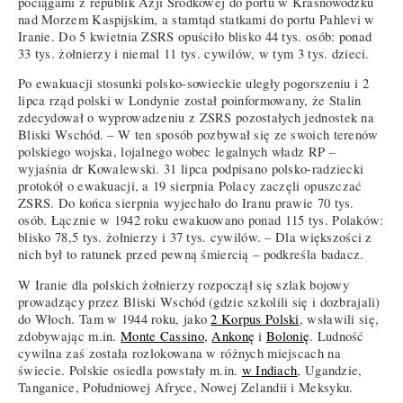
pociągami z republik Azji Środkowej do portu w Krasnowodzku
nad Morzem Kaspijskim, a stamtąd statkami do portu Pahlevi w
Iranie. Do 5 kwietnia ZSRS opuściło blisko 44 tys. osób: ponad
33 tys. żołnierzy i niemal 11 tys. cywilów, w tym 3 tys. dzieci.
Po ewakuacji stosunki polsko-sowieckie uległy pogorszeniu i 2
lipca rząd polski w Londynie został poinformowany, że Stalin
zdecydował o wyprowadzeniu z ZSRS pozostałych jednostek na
Bliski Wschód. – W ten sposób pozbywał się ze swoich terenów
polskiego wojska, lojalnego wobec legalnych władz RP –
wyjaśnia dr Kowalewski. 31 lipca podpisano polsko-radziecki
protokół o ewakuacji, a 19 sierpnia Polacy zaczęli opuszczać
ZSRS. Do końca sierpnia wyjechało do Iranu prawie 70 tys.
osób. Łącznie w 1942 roku ewakuowano ponad 115 tys. Polaków:
blisko 78,5 tys. żołnierzy i 37 tys. cywilów. – Dla większości z
nich był to ratunek przed pewną śmiercią – podkreśla badacz.
W Iranie dla polskich żołnierzy rozpoczął się szlak bojowy
prowadzący przez Bliski Wschód (gdzie szkolili się i dozbrajali)
do Włoch. Tam w 1944 roku, jako
2 Korpus Polski
, wsławili się,
zdobywając m.in.
Monte Cassino
,
Ankonę
i
Bolonię
. Ludność
cywilna zaś została rozlokowana w różnych miejscach na
świecie. Polskie osiedla powstały m.in.
w Indiach
, Ugandzie,
Tanganice, Południowej Afryce, Nowej Zelandii i Meksyku.