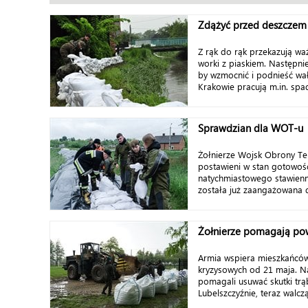
Zdążyć przed deszczem
Z rąk do rąk przekazują w
worki z piaskiem. Następnie
by wzmocnić i podnieść wał
Krakowie pracują m.in. spad
Sprawdzian dla WOT-u
Żołnierze Wojsk Obrony Tery
postawieni w stan gotowoś
natychmiastowego stawienni
została już zaangażowana 
Żołnierze pomagają p
Armia wspiera mieszkańców
kryzysowych od 21 maja. Na
pomagali usuwać skutki trą
Lubelszczyźnie, teraz walcz