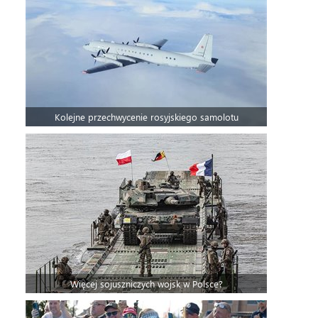
Kolejne przechwycenie rosyjskiego samolotu
Więcej sojuszniczych wojsk w Polsce?