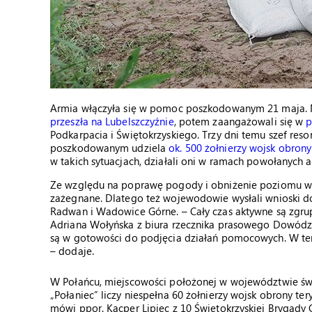
Armia włączyła się w pomoc poszkodowanym 21 maja.
przeszła na Lubelszczyźnie
, potem zaangażowali się w
p
Podkarpacia i Świętokrzyskiego. Trzy dni temu szef reso
poszkodowanym udziela
ok. 500 żołnierzy wojsk obrony 
w takich sytuacjach, działali oni w ramach powołanyc
Ze względu na poprawę pogody i obniżenie poziomu wo
zażegnane. Dlatego też wojewodowie wysłali wnioski d
Radwan i Wadowice Górne. – Cały czas aktywne są zgru
Adriana Wołyńska z biura rzecznika prasowego Dowód
są w gotowości do podjęcia działań pomocowych. W tere
– dodaje.
W Połańcu, miejscowości położonej w województwie świ
„Połaniec” liczy niespełna 60 żołnierzy wojsk obrony ter
mówi ppor. Kacper Lipiec z 10 Świętokrzyskiej Brygad