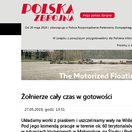
moja polska zbrojna
Od 25 maja 2018 r. obowiązuje w Polsce Rozporządzenie Parlamentu Europejskieg
Armia
Poligon
Sprzęt
Misje
Polityka
Prawo
W związku z powyższym przygotowaliśmy dla Państwa inform
Prosimy o 
Żołnierze cały czas w gotowości
27.05.2019, godz. 13:51
Układamy worki z piaskiem i uszczelniamy wały na Wiśle
Pod jego komendą pracuje w terenie ok. 60 terytorialsów
w sytuacjach kryzysowych w Małopolsce, na Śląsku i Pod