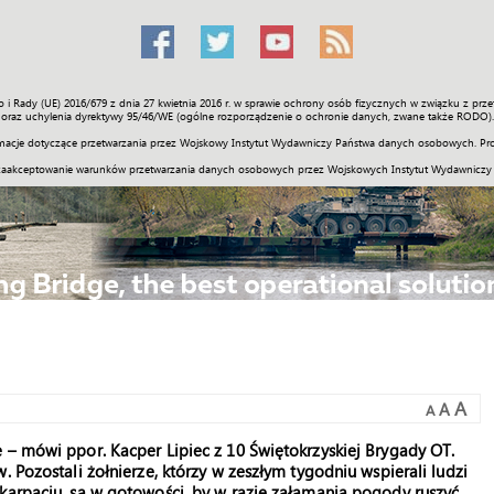
o i Rady (UE) 2016/679 z dnia 27 kwietnia 2016 r. w sprawie ochrony osób fizycznych w związku z 
Świat
Społeczność
Sport
Historia
Galerie
Wideo
ENGLI
oraz uchylenia dyrektywy 95/46/WE (ogólne rozporządzenie o ochronie danych, zwane także RODO).
acje dotyczące przetwarzania przez Wojskowy Instytut Wydawniczy Państwa danych osobowych. Pro
zaakceptowanie warunków przetwarzania danych osobowych przez Wojskowych Instytut Wydawniczy
A
A
A
 – mówi ppor. Kacper Lipiec z 10 Świętokrzyskiej Brygady OT.
. Pozostali żołnierze, którzy w zeszłym tygodniu wspierali ludzi
karpaciu, są w gotowości, by w razie załamania pogody ruszyć