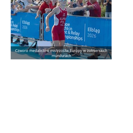
Czworo medalistów mistrzostw Europy w żołnierskich
mundurach