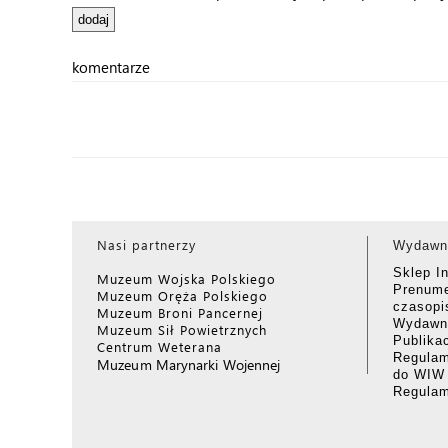
komentarze
Nasi partnerzy
Wydawn
Sklep I
Muzeum Wojska Polskiego
Prenume
Muzeum Oręża Polskiego
czasop
Muzeum Broni Pancernej
Wydawni
Muzeum Sił Powietrznych
Publika
Centrum Weterana
Regulam
Muzeum Marynarki Wojennej
do WIW
Regula