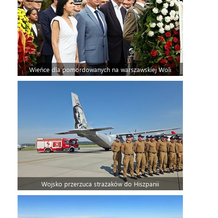
Wieńce dla pomordowanych na warszawskiej Woli
Wojsko przerzuca strażaków do Hiszpanii