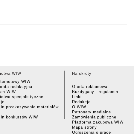
ictwa WIW
Na skróty
nternetowy WIW
rata redakcyjna
Oferta reklamowa
ism WIW
Buzdygany - regulamin
ctwa specjalistyczne
Linki
cje
Redakcja
in przekazywania materiałów
O WIW
Patronaty medialne
min konkursów WIW
Zamówienia publiczne
Platforma zakupowa WIW
Mapa strony
Ogłoszenia o pracę