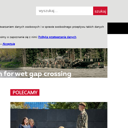
przetwarzaniem danych osobowych i w sprawie swobodnego przepływu takich danych
SH
SKLEP
Jednodniówki
Praca w WIW
simy o zapoznanie się z nimi:
Polityka przetwarzania danych
.
 –
Akceptuję
POLECAMY