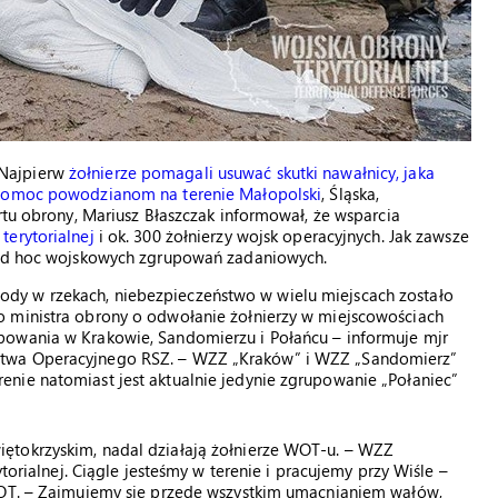
 Najpierw
żołnierze pomagali usuwać skutki nawałnicy, jaka
omoc powodzianom na terenie Małopolski
, Śląska,
rtu obrony, Mariusz Błaszczak informował, że wsparcia
terytorialnej
i ok. 300 żołnierzy wojsk operacyjnych. Jak zawsze
h ad hoc wojskowych zgrupowań zadaniowych.
dy w rzekach, niebezpieczeństwo w wielu miejscach zostało
o ministra obrony o odwołanie żołnierzy w miejscowościach
powania w Krakowie, Sandomierzu i Połańcu – informuje mjr
ztwa Operacyjnego RSZ. – WZZ „Kraków” i WZZ „Sandomierz”
nie natomiast jest aktualnie jedynie zgrupowanie „Połaniec”
ętokrzyskim, nadal działają żołnierze WOT-u. – WZZ
ytorialnej. Ciągle jesteśmy w terenie i pracujemy przy Wiśle –
y OT. – Zajmujemy się przede wszystkim umacnianiem wałów,