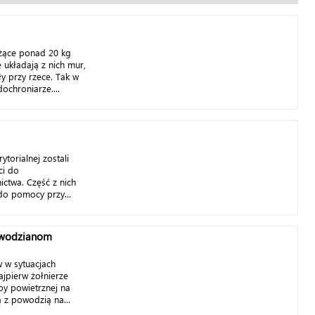
ażące ponad 20 kg
 układają z nich mur,
y przy rzece. Tak w
ochroniarze....
torialnej zostali
ci do
ctwa. Część z nich
do pomocy przy...
owodzianom
 w sytuacjach
jpierw żołnierze
by powietrznej na
ą z powodzią na...