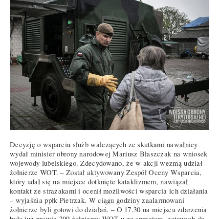
Decyzję o wsparciu służb walczących ze skutkami nawałnicy
wydał minister obrony narodowej Mariusz Błaszczak na wniosek
wojewody lubelskiego. Zdecydowano, że w akcji wezmą udział
żołnierze WOT. – Został aktywowany Zespół Oceny Wsparcia,
który udał się na miejsce dotknięte kataklizmem, nawiązał
kontakt ze strażakami i ocenił możliwości wsparcia ich działania
– wyjaśnia ppłk Pietrzak. W ciągu godziny zaalarmowani
żołnierze byli gotowi do działań. – O 17.30 na miejscu zdarzenia
było już prawie 200 żołnierzy WOT-u ze sprzętem, gotowych do