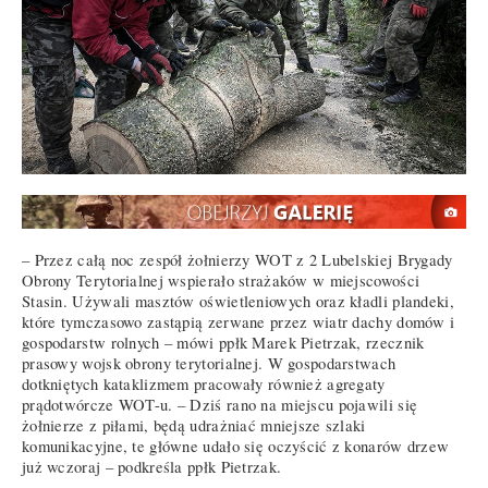
– Przez całą noc zespół żołnierzy WOT z 2 Lubelskiej Brygady
Obrony Terytorialnej wspierało strażaków w miejscowości
Stasin. Używali masztów oświetleniowych oraz kładli plandeki,
które tymczasowo zastąpią zerwane przez wiatr dachy domów i
gospodarstw rolnych – mówi ppłk Marek Pietrzak, rzecznik
prasowy wojsk obrony terytorialnej. W gospodarstwach
dotkniętych kataklizmem pracowały również agregaty
prądotwórcze WOT-u. – Dziś rano na miejscu pojawili się
żołnierze z piłami, będą udrażniać mniejsze szlaki
komunikacyjne, te główne udało się oczyścić z konarów drzew
już wczoraj – podkreśla ppłk Pietrzak.