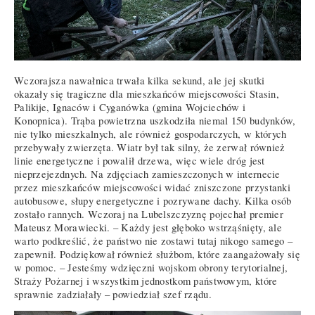
Wczorajsza nawałnica trwała kilka sekund, ale jej skutki
okazały się tragiczne dla mieszkańców miejscowości Stasin,
Palikije, Ignaców i Cyganówka (gmina Wojciechów i
Konopnica). Trąba powietrzna uszkodziła niemal 150 budynków,
nie tylko mieszkalnych, ale również gospodarczych, w których
przebywały zwierzęta. Wiatr był tak silny, że zerwał również
linie energetyczne i powalił drzewa, więc wiele dróg jest
nieprzejezdnych. Na zdjęciach zamieszczonych w internecie
przez mieszkańców miejscowości widać zniszczone przystanki
autobusowe, słupy energetyczne i pozrywane dachy. Kilka osób
zostało rannych. Wczoraj na Lubelszczyznę pojechał premier
Mateusz Morawiecki. – Każdy jest głęboko wstrząśnięty, ale
warto podkreślić, że państwo nie zostawi tutaj nikogo samego –
zapewnił. Podziękował również służbom, które zaangażowały się
w pomoc. – Jesteśmy wdzięczni wojskom obrony terytorialnej,
Straży Pożarnej i wszystkim jednostkom państwowym, które
sprawnie zadziałały – powiedział szef rządu.