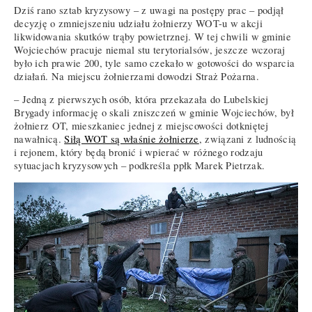
Dziś rano sztab kryzysowy – z uwagi na postępy prac – podjął
decyzję o zmniejszeniu udziału żołnierzy WOT-u w akcji
likwidowania skutków trąby powietrznej. W tej chwili w gminie
Wojciechów pracuje niemal stu terytorialsów, jeszcze wczoraj
było ich prawie 200, tyle samo czekało w gotowości do wsparcia
działań. Na miejscu żołnierzami dowodzi Straż Pożarna.
– Jedną z pierwszych osób, która przekazała do Lubelskiej
Brygady informację o skali zniszczeń w gminie Wojciechów, był
żołnierz OT, mieszkaniec jednej z miejscowości dotkniętej
nawałnicą.
Siłą WOT są właśnie żołnierze
, związani z ludnością
i rejonem, który będą bronić i wpierać w różnego rodzaju
sytuacjach kryzysowych – podkreśla ppłk Marek Pietrzak.