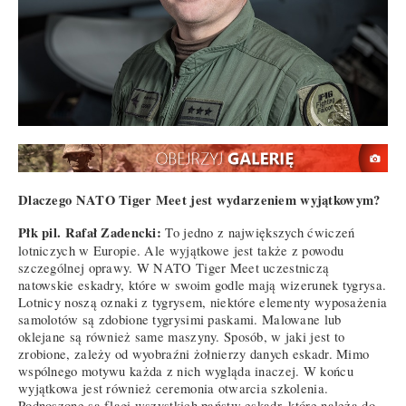
Dlaczego NATO Tiger Meet jest wydarzeniem wyjątkowym?
Płk pil. Rafał Zadencki:
To jedno z największych ćwiczeń
lotniczych w Europie. Ale wyjątkowe jest także z powodu
szczególnej oprawy. W NATO Tiger Meet uczestniczą
natowskie eskadry, które w swoim godle mają wizerunek tygrysa.
Lotnicy noszą oznaki z tygrysem, niektóre elementy wyposażenia
samolotów są zdobione tygrysimi paskami. Malowane lub
oklejane są również same maszyny. Sposób, w jaki jest to
zrobione, zależy od wyobraźni żołnierzy danych eskadr. Mimo
wspólnego motywu każda z nich wygląda inaczej. W końcu
wyjątkowa jest również ceremonia otwarcia szkolenia.
Podnoszone są flagi wszystkich państw eskadr, które należą do