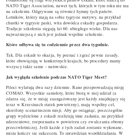
NATO Tiger Association, nawet tych, których w tym roku nie ma
na szkoleniu. Odgrywane są również hymny tych państw.
Lotników, którzy mają na sobie tygrysie motywy, na przykład
chustki w tygrysie paski, wita dowódca eskadry gospodarza.
Tradycje szkolenia sięgają lat 60. ubiegłego wieku. Dla nas
najważniejszą z nich jest jednak wspólne szkolenie.
Które odbywa się tu codziennie przez dwa tygodnie.
Tak. Dla eskadr to okazja, by poznać i zgrać pewne zasady,
które obowiązują w konkretnych krajach, bo procedury mamy
wszyscy takie same – natowskie.
Jak wygląda szkolenie podczas NATO Tiger Meet?
Piloci wylatują dwa razy dziennie. Rano przeprowadzają misję
COMAO. Wszystkie samoloty, które biorą w niej udział (a
zdarza się, że w misję zaangażowany jest każdy znajdujący się
teraz w Krzesinach statek powietrzny), mają wspólny cel,
określony scenariuszem misji. Aby go osiągnąć, poszczególne
grupy wydzielone z eskadr realizują inne zadania, na przykład
uderzeniowe, rozpoznania w powietrzu czy zwalczania obrony
przeciwlotniczej. Jeśli każde z tych zadań zostanie wykonane,
misja kończy się sukcesem. To sprawdzian współdziałania. W