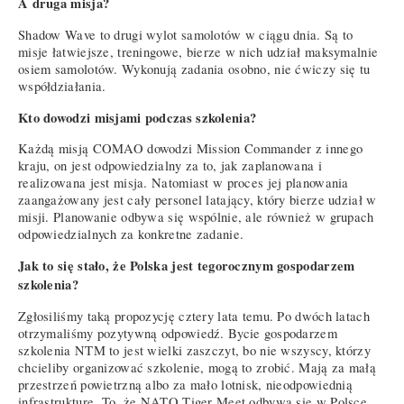
A druga misja?
Shadow Wave to drugi wylot samolotów w ciągu dnia. Są to
misje łatwiejsze, treningowe, bierze w nich udział maksymalnie
osiem samolotów. Wykonują zadania osobno, nie ćwiczy się tu
współdziałania.
Kto dowodzi misjami podczas szkolenia?
Każdą misją COMAO dowodzi Mission Commander z innego
kraju, on jest odpowiedzialny za to, jak zaplanowana i
realizowana jest misja. Natomiast w proces jej planowania
zaangażowany jest cały personel latający, który bierze udział w
misji. Planowanie odbywa się wspólnie, ale również w grupach
odpowiedzialnych za konkretne zadanie.
Jak to się stało, że Polska jest tegorocznym gospodarzem
szkolenia?
Zgłosiliśmy taką propozycję cztery lata temu. Po dwóch latach
otrzymaliśmy pozytywną odpowiedź. Bycie gospodarzem
szkolenia NTM to jest wielki zaszczyt, bo nie wszyscy, którzy
chcieliby organizować szkolenie, mogą to zrobić. Mają za małą
przestrzeń powietrzną albo za mało lotnisk, nieodpowiednią
infrastrukturę. To, że NATO Tiger Meet odbywa się w Polsce,