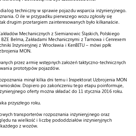
ialog techniczny w sprawie pojazdu wsparcia inżynieryjnego.
nania. O ile w przypadku pierwszego wozu zgłosiły się
k drugim przetargiem zainteresowanych było kilkanaście.
Zakładów Mechanicznych z Siemianowic Śląskich, Polskiego
, BZE Belma, Zakładami Mechanicznymi z Tarnowa i Cenrexem
hniki Inżynieryjnej z Wrocławia i KenBITU – mówi ppłk
Uzbrojenia MON.
anych przez armię wstępnych założeń taktyczno-technicznych
owania prototypów pojazdów.
rozpoznania minął kilka dni temu i Inspektorat Uzbrojenia MON
wniosków. Dopiero po zakończeniu tego etapu poinformuje,
żynieryjnego oferty można składać do 11 stycznia 2016 roku.
ika przyszłego roku.
łowych transporterów rozpoznania inżynieryjnego oraz
lędu na wielkość i liczbę pododdziałów inżynieryjnych
k każdego z wozów.