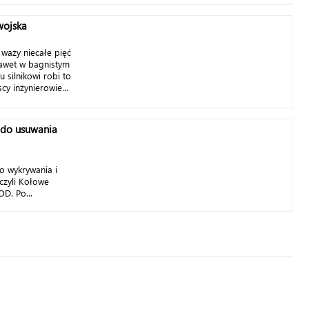
wojska
waży niecałe pięć
 nawet w bagnistym
 silnikowi robi to
cy inżynierowie...
 do usuwania
o wykrywania i
czyli Kołowe
OD. Po...