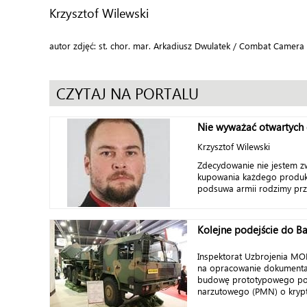
Krzysztof Wilewski
autor zdjęć: st. chor. mar. Arkadiusz Dwulatek / Combat Camer
CZYTAJ NA PORTALU
Nie wyważać otwartych 
Krzysztof Wilewski
Zdecydowanie nie jestem z
kupowania każdego produkt
podsuwa armii rodzimy prze
Kolejne podejście do 
Inspektorat Uzbrojenia MO
na opracowanie dokumentac
budowę prototypowego po
narzutowego (PMN) o krypt