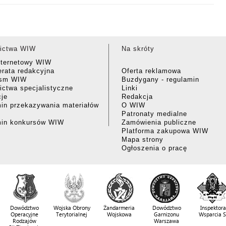
ictwa WIW
Na skróty
nternetowy WIW
rata redakcyjna
Oferta reklamowa
ism WIW
Buzdygany - regulamin
ctwa specjalistyczne
Linki
cje
Redakcja
in przekazywania materiałów
O WIW
Patronaty medialne
min konkursów WIW
Zamówienia publiczne
Platforma zakupowa WIW
Mapa strony
Ogłoszenia o pracę
Dowództwo
Wojska Obrony
Żandarmeria
Dowództwo
Inspektora
Operacyjne
Terytorialnej
Wojskowa
Garnizonu
Wsparcia 
Rodzajów
Warszawa