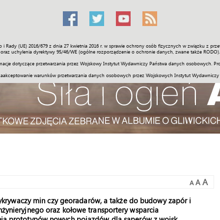
o i Rady (UE) 2016/679 z dnia 27 kwietnia 2016 r. w sprawie ochrony osób fizycznych w związku z 
Świat
Społeczność
Sport
Historia
Galerie
Wideo
ENGLI
oraz uchylenia dyrektywy 95/46/WE (ogólne rozporządzenie o ochronie danych, zwane także RODO).
acje dotyczące przetwarzania przez Wojskowy Instytut Wydawniczy Państwa danych osobowych. Pro
zaakceptowanie warunków przetwarzania danych osobowych przez Wojskowych Instytut Wydawniczy
A
A
A
krywaczy min czy georadarów, a także do budowy zapór i
inżynieryjnego oraz kołowe transportery wsparcia
enia prototypów nowych pojazdów dla saperów z wojsk