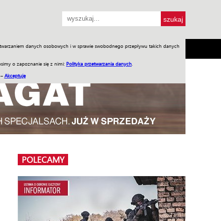
przetwarzaniem danych osobowych i w sprawie swobodnego przepływu takich danych
SH
SKLEP
Jednodniówki
Praca w WIW
simy o zapoznanie się z nimi:
Polityka przetwarzania danych
.
 –
Akceptuję
POLECAMY