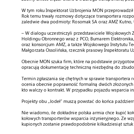
W tym roku Inspektorat Uzbrojenia MON przeprowadził d
Rok temu trwały rozmowy dotyczące transportera rozpoz
zaledwie dwa podmioty: Rosomak SA oraz AMZ Kutno, ta
– W dialogu uczestniczyli przedstawiciele Wojskowych 
Holdingu Obronnego wraz z PCO, Bumarem Elektronika
oraz konsorcjum AMZ, a także Wojskowego Instytutu Tec
Małgorzata Ossolińska, rzecznik prasowy Inspektoratu 
Obecnie MON szuka firm, które na podstawie przygotow
opracują dokumentację techniczną niezbędną do zbud
Termin zgłaszania się chętnych w sprawie transportera 
ocenia obecnie poprawność formalną dwóch złożonych 
kto walczy o kontrakt. W przypadku pojazdu wsparcia in
Projekty obu „Jodeł” muszą powstać do końca październ
Nie wiadomo, ile dokładnie polska armia chce kupić ko
kołowych transporterów wsparcia inżynieryjnego. Ze wzg
kupionych zostanie prawdopodobnie kilkadziesiąt sztu