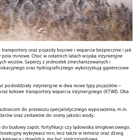
 transportery oraz pojazdy bojowe i wsparcia bezpiecznie i jak
zy pola minowe. Choć w ostatnich latach wojska inżynieryjne
ych wozów. Saperzy z jednostek zmechanizowanych i
lokacyjnego oraz hydrograficznego wykorzystują gąsienicowe
ć pododdziały inżynieryjne w dwa nowe typy pojazdów –
oraz kołowe transportery wsparcia inżynieryjnego (KTWI). Oba
wiadowcom do przewozu specjalistycznego wyposażenia, m.in.
adarów oraz zestawów do oceny jakości wody.
 do budowy zapór, fortyfikacji czy lądowiska śmigłowcowego.
osekcyjny wykrywacz min, lecz także w lemiesz oraz dźwig
oza kierowcą i dowódcą, ma być sześcioosobowa.