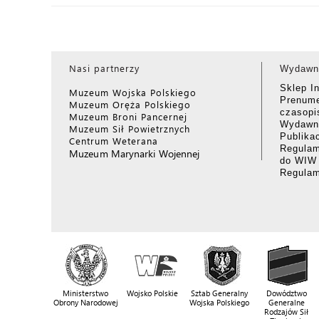
Nasi partnerzy
Wydawn
Sklep I
Muzeum Wojska Polskiego
Prenume
Muzeum Oręża Polskiego
czasop
Muzeum Broni Pancernej
Wydawni
Muzeum Sił Powietrznych
Publika
Centrum Weterana
Regulam
Muzeum Marynarki Wojennej
do WIW
Regula
Ministerstwo
Wojsko Polskie
Sztab Generalny
Dowództwo
Obrony Narodowej
Wojska Polskiego
Generalne
Rodzajów Sił