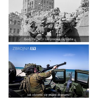
Godzina „W” – sierpniowa rapsodia
Jak obronić się przed dronami?