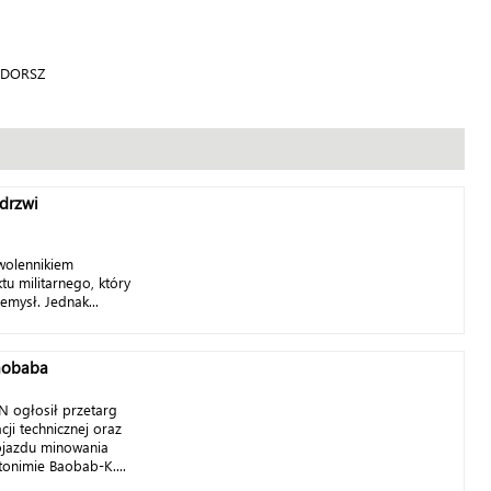
a DORSZ
drzwi
wolennikiem
u militarnego, który
mysł. Jednak...
Baobaba
N ogłosił przetarg
ji technicznej oraz
jazdu minowania
onimie Baobab-K....