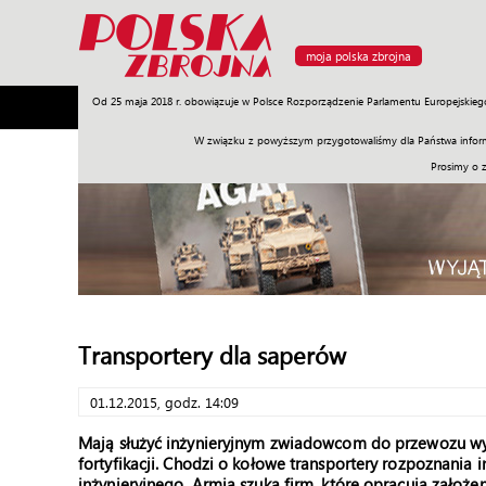
moja polska zbrojna
Od 25 maja 2018 r. obowiązuje w Polsce Rozporządzenie Parlamentu Europejskieg
Armia
Poligon
Sprzęt
Misje
Polityka
Prawo
W związku z powyższym przygotowaliśmy dla Państwa inform
Prosimy o 
Transportery dla saperów
01.12.2015, godz. 14:09
Mają służyć inżynieryjnym zwiadowcom do przewozu wy
fortyfikacji. Chodzi o kołowe transportery rozpoznania 
inżynieryjnego.
Armia szuka firm, które opracują założ