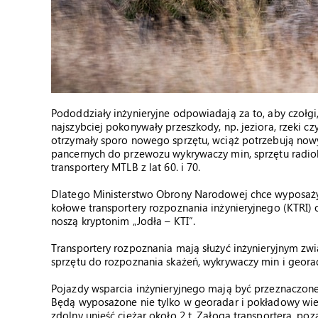
Pododdziały inżynieryjne odpowiadają za to, aby czołgi,
najszybciej pokonywały przeszkody, np. jeziora, rzeki c
otrzymały sporo nowego sprzętu, wciąż potrzebują now
pancernych do przewozu wykrywaczy min, sprzętu radio
transportery MTLB z lat 60. i 70.
Dlatego Ministerstwo Obrony Narodowej chce wyposaży
kołowe transportery rozpoznania inżynieryjnego (KTRI) 
noszą kryptonim „Jodła – KTI”.
Transportery rozpoznania mają służyć inżynieryjnym z
sprzętu do rozpoznania skażeń, wykrywaczy min i geor
Pojazdy wsparcia inżynieryjnego mają być przeznaczone
Będą wyposażone nie tylko w georadar i pokładowy wiel
zdolny unieść ciężar około 2 t. Załoga transportera, p