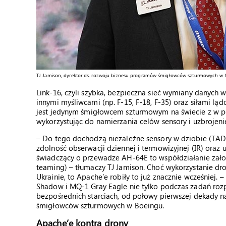
TJ Jamison, dyrektor ds. rozwoju biznesu programów śmigłowców szturmowych w fir
Link-16, czyli szybka, bezpieczna sieć wymiany danych
innymi myśliwcami (np. F-15, F-18, F-35) oraz siłami lą
jest jedynym śmigłowcem szturmowym na świecie z w peł
wykorzystując do namierzania celów sensory i uzbrojeni
– Do tego dochodzą niezależne sensory w dziobie (TADS
zdolność obserwacji dziennej i termowizyjnej (IR) oraz
świadczący o przewadze AH-64E to współdziałanie z
teaming) – tłumaczy TJ Jamison. Choć wykorzystanie d
Ukrainie, to Apache’e robiły to już znacznie wcześniej
Shadow i MQ-1 Gray Eagle nie tylko podczas zadań rozpo
bezpośrednich starciach, od połowy pierwszej dekady 
śmigłowców szturmowych w Boeingu.
Apache’e kontra drony