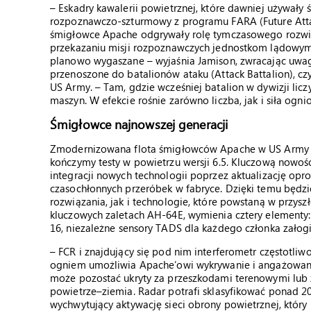
– Eskadry kawalerii powietrznej, które dawniej używał
rozpoznawczo-szturmowy z programu FARA (Future Attac
śmigłowce Apache odgrywały rolę tymczasowego rozwią
przekazaniu misji rozpoznawczych jednostkom lądowym
planowo wygaszane – wyjaśnia Jamison, zwracając uwag
przenoszone do batalionów ataku (Attack Battalion), c
US Army. – Tam, gdzie wcześniej batalion w dywizji lic
maszyn. W efekcie rośnie zarówno liczba, jak i siła ogn
Śmigłowce najnowszej generacji
Zmodernizowana flota śmigłowców Apache w US Army m
kończymy testy w powietrzu wersji 6.5. Kluczową nowoś
integracji nowych technologii poprzez aktualizację op
czasochłonnych przeróbek w fabryce. Dzięki temu będz
rozwiązania, jak i technologie, które powstaną w przysz
kluczowych zaletach AH-64E, wymienia cztery elementy:
16, niezależne sensory TADS dla każdego członka zało
– FCR i znajdujący się pod nim interferometr częstotliw
ogniem umożliwia Apache’owi wykrywanie i angażowanie
może pozostać ukryty za przeszkodami terenowymi lub 
powietrze–ziemia. Radar potrafi sklasyfikować ponad 2
wychwytujący aktywację sieci obrony powietrznej, który p