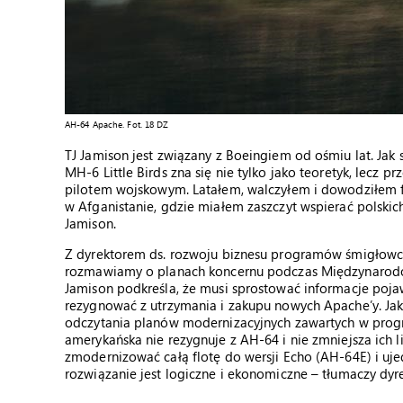
AH-64 Apache. Fot. 18 DZ
TJ Jamison jest związany z Boeingiem od ośmiu lat. Ja
MH-6 Little Birds zna się nie tylko jako teoretyk, lecz 
pilotem wojskowym. Latałem, walczyłem i dowodziłem f
w Afganistanie, gdzie miałem zaszczyt wspierać polskic
Jamison.
Z dyrektorem ds. rozwoju biznesu programów śmigłowc
rozmawiamy o planach koncernu podczas Międzynarodo
Jamison podkreśla, że musi sprostować informacje pojaw
rezygnować z utrzymania i zakupu nowych Apache’y. Ja
odczytania planów modernizacyjnych zawartych w progra
amerykańska nie rezygnuje z AH-64 i nie zmniejsza ich 
zmodernizować całą flotę do wersji Echo (AH-64E) i ujed
rozwiązanie jest logiczne i ekonomiczne – tłumaczy dyr