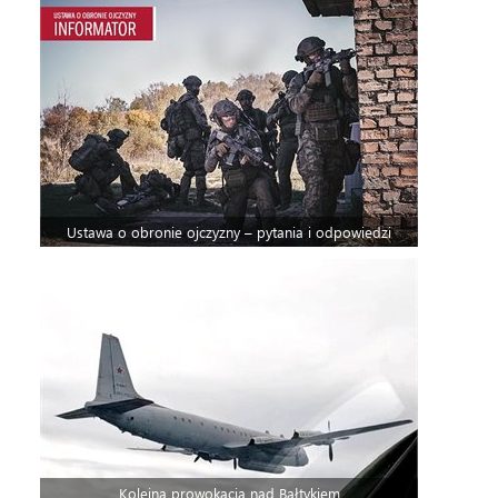
Ustawa o obronie ojczyzny – pytania i odpowiedzi
Kolejna prowokacja nad Bałtykiem