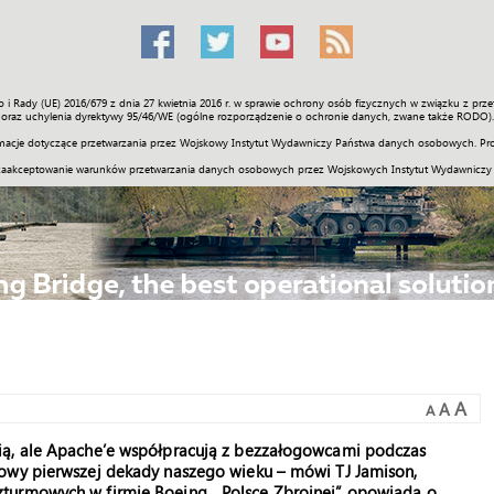
o i Rady (UE) 2016/679 z dnia 27 kwietnia 2016 r. w sprawie ochrony osób fizycznych w związku z 
Świat
Społeczność
Sport
Historia
Galerie
Wideo
ENGLI
oraz uchylenia dyrektywy 95/46/WE (ogólne rozporządzenie o ochronie danych, zwane także RODO).
acje dotyczące przetwarzania przez Wojskowy Instytut Wydawniczy Państwa danych osobowych. Pro
zaakceptowanie warunków przetwarzania danych osobowych przez Wojskowych Instytut Wydawniczy
A
A
A
ią, ale Apache’e współpracują z bezzałogowcami podczas
łowy pierwszej dekady naszego wieku – mówi TJ Jamison,
turmowych w firmie Boeing. „Polsce Zbrojnej” opowiada o