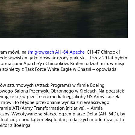
k sam mówi, na
śmigłowcach AH-64 Apache
, CH-47 Chinook i
przede wszystkim jako doświadczony praktyk. – Przez 29 lat byłem
ormacjami Apache’y i Chinooków. Brałem udział m.in. w misji
h żołnierzy z Task Force White Eagle w Ghazni – opowiada
ów szturmowych (Attack Programs) w firmie Boeing
wego Salonu Przemysłu Obronnego w Kielcach. Na początek
iające się w przestrzeni medialnej, jakoby US Army zaczęła
k mówi, to błędne przekonanie wynika z niewłaściwego
mie ATI (Army Transformation Initiative). – Armia
liczby. Wycofywane są starsze egzemplarze Delta (AH-64D), by
nolicić ją pod kątem eksploatacji i dalszych modernizacji. To
ektor z Boeinga.