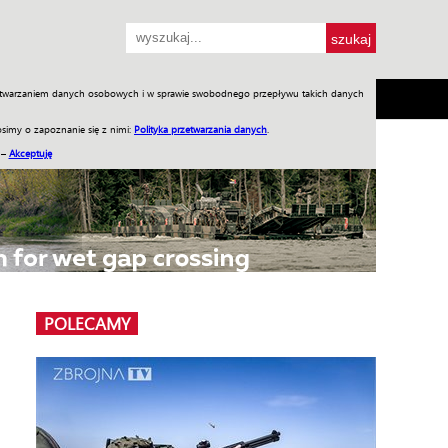
przetwarzaniem danych osobowych i w sprawie swobodnego przepływu takich danych
SH
SKLEP
Jednodniówki
Praca w WIW
simy o zapoznanie się z nimi:
Polityka przetwarzania danych
.
 –
Akceptuję
POLECAMY