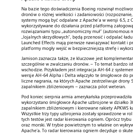
Na bazie tego doświadczenia Boeing rozwinął możliwości
dronów o różnej wielkości i zadaniowości (rozpoznanie, u
systemy mogą być odpalane z Apache’a w wersji 6.5, z
wykorzystywane do działania przed platformą załogową i
rozwiązaniami typu „autonomiczny muł” (autonomous mu
„lojalnych skrzydłowych”, będą przenosić i odpalać ładu
Launched Effects mają pierwsze nawiązywać kontakt i p
platformy mogły wejść w bezpieczniejszą strefę i wykorz
Jamison zaznacza także, że kluczowe jest komplementa
szczególnie w zwalczaniu dronów. – To temat bardzo istot
wschodzie. Przykładem jest integracja AH-64 z systeme
wersje AH-64 Alpha i Delta włączyło te śmigłowce do 
liczne nagrania, na których Apache zestrzeliwuje drony 
zapalnikiem zbliżeniowym – zaznacza pilot weteran.
Pod koniec sierpnia armia amerykańska przeprowadziła
wykorzystano śmigłowce Apache uzbrojone w działko 30 
zapalnikiem zbliżeniowym i kierowane rakiety APKWS 
Wszystkie trzy typy uzbrojenia zostały sprawdzone w r
tych testów jest radar kierowania ogniem. Oprócz tryb
oraz morski. W trybie powietrznym to właśnie on wykryw
Apache’a. To radar kierowania ogniem decyduje o skutec