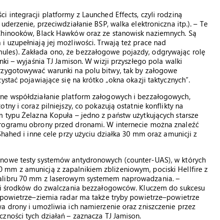
 integracji platformy z Launched Effects, czyli rodziną
derzenie, przeciwdziałanie BSP, walka elektroniczna itp.). – Te
 Chinooków, Black Hawków oraz ze stanowisk naziemnych. Są
 uzupełniają jej możliwości. Trwają też prace nad
les). Zakłada ono, że bezzałogowe pojazdy, odgrywając rolę
nki – wyjaśnia TJ Jamison. W wizji przyszłego pola walki
rzygotowywać warunki na polu bitwy, tak by załogowe
ystać pojawiające się na krótko „okna okazji taktycznych”.
rne współdziałanie platform załogowych i bezzałogowych,
ny i coraz pilniejszy, co pokazują ostatnie konflikty na
m typu Żelazna Kopuła – jedno z państw użytkujących starsze
programu obrony przed dronami. W internecie można znaleźć
Shahed i inne cele przy użyciu działka 30 mm oraz amunicji z
 nowe testy systemów antydronowych (counter-UAS), w których
mm z amunicją z zapalnikiem zbliżeniowym, pociski Hellfire z
kalibru 70 mm z laserowym systemem naprowadzania. –
oli środków do zwalczania bezzałogowców. Kluczem do sukcesu
u powietrze–ziemia radar ma także tryby powietrze–powietrze
a drony i umożliwia ich namierzenie oraz zniszczenie przez
zności tych działań – zaznacza TJ Jamison.