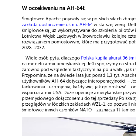
W oczekiwaniu na AH-64E
Śmigłowce Apache pojawiły się w polskich siłach zbroj
zakłada dostarczenie ośmiu AH-64
w starszej wersji De
śmigłowce są już wykorzystywane do szkolenia pilotów 
Lotnictwa Wojsk Lądowych w Inowrocławiu, kolejne czter
rozwiązaniem pomostowym, które ma przygotować polski
2028–2032.
– Wiele osób pyta, dlaczego
Polska kupiła akurat 96 ś
na modelu armii amerykańskiej. Jeśli spojrzymy na struk
zarówno pod względem taktycznym na polu walki, jak i w
Przypomina, że na świecie lata już ponad 1,3 tys. Apac
użytkowników AH-64 dotyczące interoperacyjności. – Je
tankowania i uzbrojenia, każdy wie, jak go obsłużyć. I o
wsparcia armii USA. Duże operacje amerykańskie przywo
przemysłowego dołączonemu do tej sprzedaży Polska z
przeglądów w łódzkich zakładach WZL-1, co pozwoli nie 
śmigłowce innych członków NATO – zaznacza TJ Jamiso