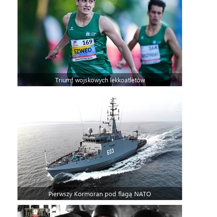
Triumf wojskowych lekkoatletów
Pierwszy Kormoran pod flagą NATO