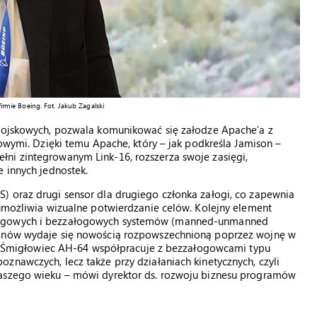
mie Boeing. Fot. Jakub Zagalski
 wojskowych, pozwala komunikować się załodze Apache’a z
dowymi. Dzięki temu Apache, który – jak podkreśla Jamison –
ni zintegrowanym Link-16, rozszerza swoje zasięgi,
e innych jednostek.
) oraz drugi sensor dla drugiego członka załogi, co zapewnia
 umożliwia wizualne potwierdzanie celów. Kolejny element
ałogowych i bezzałogowych systemów (manned-unmanned
ronów wydaje się nowością rozpowszechnioną poprzez wojnę w
. – Śmigłowiec AH-64 współpracuje z bezzałogowcami typu
znawczych, lecz także przy działaniach kinetycznych, czyli
naszego wieku – mówi dyrektor ds. rozwoju biznesu programów