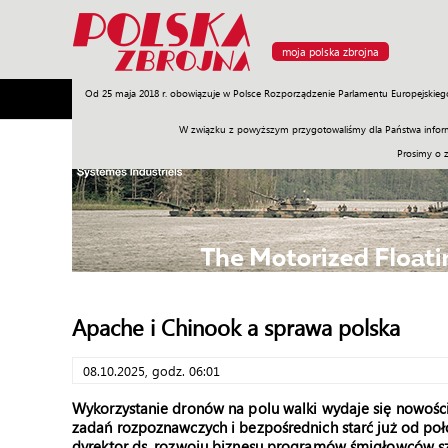
moja polska zbrojna
Od 25 maja 2018 r. obowiązuje w Polsce Rozporządzenie Parlamentu Europejskieg
Armia
Poligon
Sprzęt
Misje
Polityka
Prawo
W związku z powyższym przygotowaliśmy dla Państwa inform
Prosimy o 
Apache i Chinook a sprawa polska
08.10.2025, godz. 06:01
Wykorzystanie dronów na polu walki wydaje się nowośc
zadań rozpoznawczych i bezpośrednich starć już od po
dyrektor ds. rozwoju biznesu programów śmigłowców sz