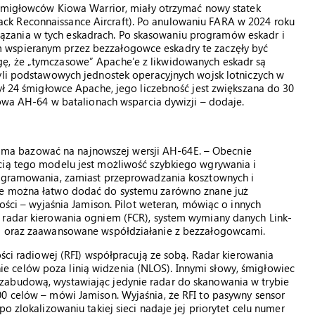
y śmigłowców Kiowa Warrior, miały otrzymać nowy statek
k Reconnaissance Aircraft). Po anulowaniu FARA w 2024 roku
zania w tych eskadrach. Po skasowaniu programów eskadr i
 wspieranym przez bezzałogowce eskadry te zaczęły być
ę, że „tymczasowe” Apache’e z likwidowanych eskadr są
zyli podstawowych jednostek operacyjnych wojsk lotniczych w
zył 24 śmigłowce Apache, jego liczebność jest zwiększana do 30
iowa AH-64 w batalionach wsparcia dywizji – dodaje.
a bazować na najnowszej wersji AH-64E. – Obecnie
cią tego modelu jest możliwość szybkiego wgrywania i
rogramowania, zamiast przeprowadzania kosztownych i
ie można łatwo dodać do systemu zarówno znane już
łości – wyjaśnia Jamison. Pilot weteran, mówiąc o innych
 radar kierowania ogniem (FCR), system wymiany danych Link-
gi oraz zaawansowane współdziałanie z bezzałogowcami.
ości radiowej (RFI) współpracują ze sobą. Radar kierowania
 celów poza linią widzenia (NLOS). Innymi słowy, śmigłowiec
zabudową, wystawiając jedynie radar do skanowania w trybie
00 celów – mówi Jamison. Wyjaśnia, że RFI to pasywny sensor
o zlokalizowaniu takiej sieci nadaje jej priorytet celu numer