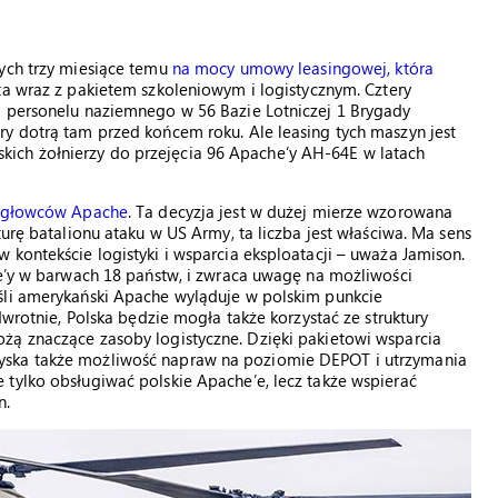
nych trzy miesiące temu
na mocy umowy leasingowej, która
lta wraz z pakietem szkoleniowym i logistycznym. Cztery
i personelu naziemnego w 56 Bazie Lotniczej 1 Brygady
y dotrą tam przed końcem roku. Ale leasing tych maszyn jest
ch żołnierzy do przejęcia 96 Apache’y AH-64E w latach
migłowców Apache
. Ta decyzja jest w dużej mierze wzorowana
turę batalionu ataku w US Army, ta liczba jest właściwa. Ma sens
 kontekście logistyki i wsparcia eksploatacji – uważa Jamison.
he’y w barwach 18 państw, i zwraca uwagę na możliwości
śli amerykański Apache wyląduje w polskim punkcie
dwrotnie, Polska będzie mogła także korzystać ze struktury
żą znaczące zasoby logistyczne. Dzięki pakietowi wsparcia
yska także możliwość napraw na poziomie DEPOT i utrzymania
tylko obsługiwać polskie Apache’e, lecz także wspierać
n.