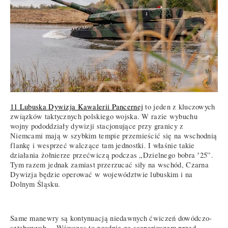
11 Lubuska Dywizja Kawalerii Pancernej
to jeden z kluczowych
związków taktycznych polskiego wojska. W razie wybuchu
wojny pododdziały dywizji stacjonujące przy granicy z
Niemcami mają w szybkim tempie przemieścić się na wschodnią
flankę i wesprzeć walczące tam jednostki. I właśnie takie
działania żołnierze przećwiczą podczas „Dzielnego bobra ʼ25”.
Tym razem jednak zamiast przerzucać siły na wschód, Czarna
Dywizja będzie operować w województwie lubuskim i na
Dolnym Śląsku.
Same manewry są kontynuacją niedawnych ćwiczeń dowódczo-
sztabowych. – Wówczas to zgodnie ze scenariuszem przed