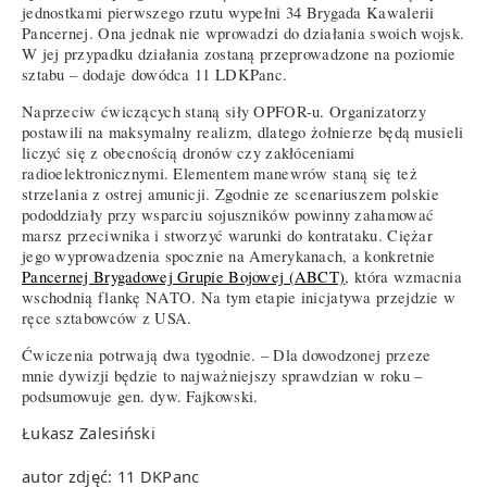
jednostkami pierwszego rzutu wypełni 34 Brygada Kawalerii
Pancernej. Ona jednak nie wprowadzi do działania swoich wojsk.
W jej przypadku działania zostaną przeprowadzone na poziomie
sztabu – dodaje dowódca 11 LDKPanc.
Naprzeciw ćwiczących staną siły OPFOR-u. Organizatorzy
postawili na maksymalny realizm, dlatego żołnierze będą musieli
liczyć się z obecnością dronów czy zakłóceniami
radioelektronicznymi. Elementem manewrów staną się też
strzelania z ostrej amunicji. Zgodnie ze scenariuszem polskie
pododdziały przy wsparciu sojuszników powinny zahamować
marsz przeciwnika i stworzyć warunki do kontrataku. Ciężar
jego wyprowadzenia spocznie na Amerykanach, a konkretnie
Pancernej Brygadowej Grupie Bojowej (ABCT)
, która wzmacnia
wschodnią flankę NATO. Na tym etapie inicjatywa przejdzie w
ręce sztabowców z USA.
Ćwiczenia potrwają dwa tygodnie. – Dla dowodzonej przeze
mnie dywizji będzie to najważniejszy sprawdzian w roku –
podsumowuje gen. dyw. Fajkowski.
Łukasz Zalesiński
autor zdjęć: 11 DKPanc