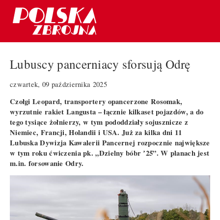
Lubuscy pancerniacy sforsują Odrę
czwartek, 09 października 2025
Czołgi Leopard, transportery opancerzone Rosomak,
wyrzutnie rakiet Langusta – łącznie kilkaset pojazdów, a do
tego tysiące żołnierzy, w tym pododdziały sojusznicze z
Niemiec, Francji, Holandii i USA. Już za kilka dni 11
Lubuska Dywizja Kawalerii Pancernej rozpocznie największe
w tym roku ćwiczenia pk. „Dzielny bóbr ʼ25”. W planach jest
m.in. forsowanie Odry.