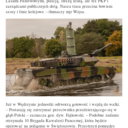
Lasami Państwowymi, policją, strażą leśną, ale też PKP i
zarządcami publicznych dróg. Nasza trasa przecina bowiem
szosy i linie kolejowe – tłumaczy mjr Wojsa.
Już w Wędrzynie jednostki odtworzą gotowość i wejdą do walki.
– Postarają się zatrzymać przeciwnika przedzierającego się w
głąb Polski – zaznacza gen. dyw. Fajkowski. – Podobne zadanie
otrzymała 10 Brygada Kawalerii Pancernej, która będzie
operować na poligonie w Świętoszowie. Przestrzeń pomiędzy