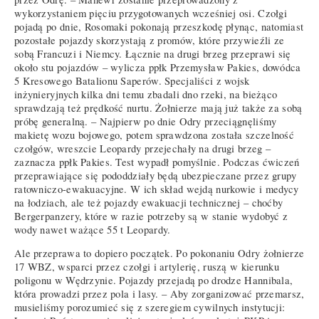
wykorzystaniem pięciu przygotowanych wcześniej osi. Czołgi
pojadą po dnie, Rosomaki pokonają przeszkodę płynąc, natomiast
pozostałe pojazdy skorzystają z promów, które przywieźli ze
sobą Francuzi i Niemcy. Łącznie na drugi brzeg przeprawi się
około stu pojazdów – wylicza ppłk Przemysław Pakies, dowódca
5 Kresowego Batalionu Saperów. Specjaliści z wojsk
inżynieryjnych kilka dni temu zbadali dno rzeki, na bieżąco
sprawdzają też prędkość nurtu. Żołnierze mają już także za sobą
próbę generalną. – Najpierw po dnie Odry przeciągnęliśmy
makietę wozu bojowego, potem sprawdzona została szczelność
czołgów, wreszcie Leopardy przejechały na drugi brzeg –
zaznacza ppłk Pakies. Test wypadł pomyślnie. Podczas ćwiczeń
przeprawiające się pododdziały będą ubezpieczane przez grupy
ratowniczo-ewakuacyjne. W ich skład wejdą nurkowie i medycy
na łodziach, ale też pojazdy ewakuacji technicznej – choćby
Bergerpanzery, które w razie potrzeby są w stanie wydobyć z
wody nawet ważące 55 t Leopardy.
Ale przeprawa to dopiero początek. Po pokonaniu Odry żołnierze
17 WBZ, wsparci przez czołgi i artylerię, ruszą w kierunku
poligonu w Wędrzynie. Pojazdy przejadą po drodze Hannibala,
która prowadzi przez pola i lasy. – Aby zorganizować przemarsz,
musieliśmy porozumieć się z szeregiem cywilnych instytucji: