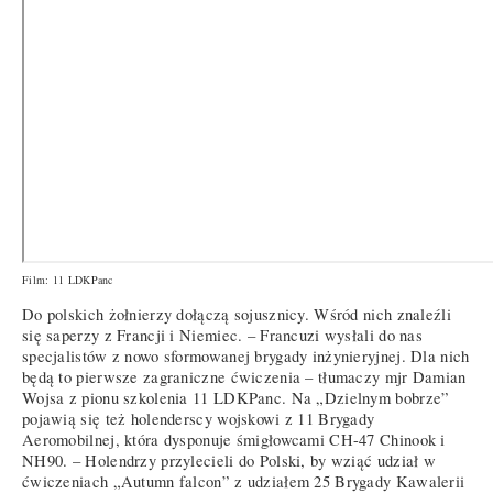
Film: 11 LDKPanc
Do polskich żołnierzy dołączą sojusznicy. Wśród nich znaleźli
się saperzy z Francji i Niemiec. – Francuzi wysłali do nas
specjalistów z nowo sformowanej brygady inżynieryjnej. Dla nich
będą to pierwsze zagraniczne ćwiczenia – tłumaczy mjr Damian
Wojsa z pionu szkolenia 11 LDKPanc. Na „Dzielnym bobrze”
pojawią się też holenderscy wojskowi z 11 Brygady
Aeromobilnej, która dysponuje śmigłowcami CH-47 Chinook i
NH90. – Holendrzy przylecieli do Polski, by wziąć udział w
ćwiczeniach „Autumn falcon” z udziałem 25 Brygady Kawalerii