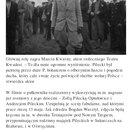
Główną rolę zagra Marcin Kwaśny, aktor stołecznego Teatru
Kwadrat. – To dla mnie ogromne wyróżnienie. Pilecki był
patriotą przez duże P, bohaterem o olbrzymim harcie i pogodzie
ducha, który całe swoje życie poświęcił służbie wolnej Polsce –
stwierdza aktor.
W filmie o pułkowniku realizatorzy wykorzystają m.in. nagrane
już rozmowy z jego dziećmi – Zofią Pilecką-Optułowicz i
Andrzejem Pileckim. Uzupełnią je sceny fabularne, nad którymi
prace ruszą 13 maja. Jak zdradza Bogdan Wasztyl, zdjęcia będą
kręcone m.in. w dworku Tetmajerów pod Nowym Targiem,
przypominającym rodzinny majątek Pileckich w Sukurczach na
Białorusi, i w Oświęcimiu.