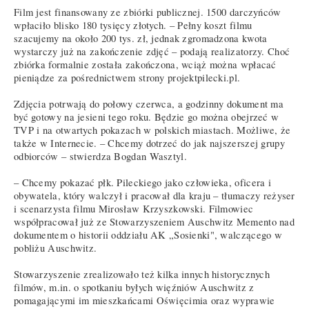
Film jest finansowany ze zbiórki publicznej. 1500 darczyńców
wpłaciło blisko 180 tysięcy złotych. – Pełny koszt filmu
szacujemy na około 200 tys. zł, jednak zgromadzona kwota
wystarczy już na zakończenie zdjęć – podają realizatorzy. Choć
zbiórka formalnie została zakończona, wciąż można wpłacać
pieniądze za pośrednictwem strony projektpilecki.pl.
Zdjęcia potrwają do połowy czerwca, a godzinny dokument ma
być gotowy na jesieni tego roku. Będzie go można obejrzeć w
TVP i na otwartych pokazach w polskich miastach. Możliwe, że
także w Internecie. – Chcemy dotrzeć do jak najszerszej grupy
odbiorców – stwierdza Bogdan Wasztyl.
– Chcemy pokazać płk. Pileckiego jako człowieka, oficera i
obywatela, który walczył i pracował dla kraju – tłumaczy reżyser
i scenarzysta filmu Mirosław Krzyszkowski. Filmowiec
współpracował już ze Stowarzyszeniem Auschwitz Memento nad
dokumentem o historii oddziału AK „Sosienki", walczącego w
pobliżu Auschwitz.
Stowarzyszenie zrealizowało też kilka innych historycznych
filmów, m.in. o spotkaniu byłych więźniów Auschwitz z
pomagającymi im mieszkańcami Oświęcimia oraz wyprawie