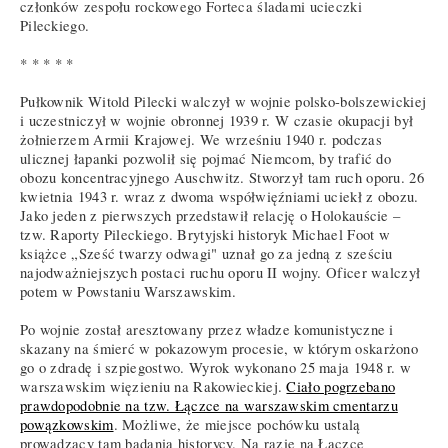
członków zespołu rockowego Forteca śladami ucieczki
Pileckiego.
* * * * *
Pułkownik Witold Pilecki walczył w wojnie polsko-bolszewickiej
i uczestniczył w wojnie obronnej 1939 r. W czasie okupacji był
żołnierzem Armii Krajowej. We wrześniu 1940 r. podczas
ulicznej łapanki pozwolił się pojmać Niemcom, by trafić do
obozu koncentracyjnego Auschwitz. Stworzył tam ruch oporu. 26
kwietnia 1943 r. wraz z dwoma współwięźniami uciekł z obozu.
Jako jeden z pierwszych przedstawił relację o Holokauście –
tzw. Raporty Pileckiego. Brytyjski historyk Michael Foot w
książce „Sześć twarzy odwagi" uznał go za jedną z sześciu
najodważniejszych postaci ruchu oporu II wojny. Oficer walczył
potem w Powstaniu Warszawskim.
Po wojnie został aresztowany przez władze komunistyczne i
skazany na śmierć w pokazowym procesie, w którym oskarżono
go o zdradę i szpiegostwo. Wyrok wykonano 25 maja 1948 r. w
warszawskim więzieniu na Rakowieckiej.
Ciało pogrzebano
prawdopodobnie na tzw. Łączce na warszawskim cmentarzu
powązkowskim
. Możliwe, że miejsce pochówku ustalą
prowadzący tam badania historycy. Na razie na Łączce