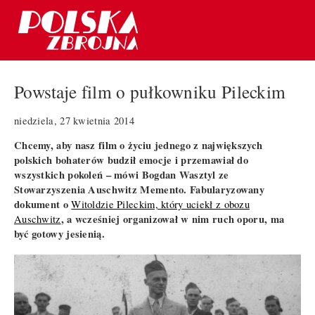
Powstaje film o pułkowniku Pileckim
niedziela, 27 kwietnia 2014
Chcemy, aby nasz film o życiu jednego z największych
polskich bohaterów budził emocje i przemawiał do
wszystkich pokoleń – mówi Bogdan Wasztyl ze
Stowarzyszenia Auschwitz Memento. Fabularyzowany
dokument o
Witoldzie Pileckim, który uciekł z obozu
, a wcześniej organizował w nim ruch oporu, ma
Auschwitz
być gotowy jesienią.