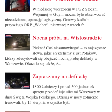
W niedzielę wieczorem w PGZ Stoczni
Wojennej w Gdyni można było obserwować
niecodzienną operację logistyczną. Gotowy kadłub
przyszłego ORP „Wicher”, pierwszej z trzech fr...
Nocna próba na Wisłostradzie
Piękne! Coś niesamowitego! – to najczęstsze
słowa, jakie słyszeliśmy z ust Polaków,
którzy zdecydowali się obejrzeć nocną próbę defilady w
Warszawie. Okazało się także, ż...
Zapraszamy na defiladę
1800 żołnierzy i ponad 300 jednostek
sprzętu przedefiluje ulicami Warszawy w
dniu Święta Wojska Polskiego. Dzisiaj w nocy żołnierze
trenowali, by 15 sierpnia wszystko był...