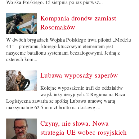
Wojska Polskiego. 15 sierpnia po raz pierwsz...
Kompania dronów zamiast
Rosomaków
W dwóch brygadach Wojska Polskiego trwa pilotaż „Modelu
44” – programu, którego kluczowym elementem jest
nasycenie batalionu systemami bezzałogowymi. Jedną z
czterech kom...
Lubawa wyposaży saperów
Kolejne wyposażenie trafi do oddziałów
wojsk inżynieryjnych. 2 Regionalna Baza
Logistyczna zawarła ze spółką Lubawa umowę wartą
maksymalnie 62,5 mln zł brutto na dostawę ...
Czyny, nie słowa. Nowa
strategia UE wobec rosyjskich