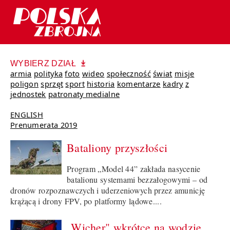
WYBIERZ DZIAŁ
armia
polityka
foto
wideo
społeczność
świat
misje
poligon
sprzęt
sport
historia
komentarze
kadry
z
jednostek
patronaty medialne
ENGLISH
Prenumerata 2019
Bataliony przyszłości
Program „Model 44” zakłada nasycenie
batalionu systemami bezzałogowymi – od
dronów rozpoznawczych i uderzeniowych przez amunicję
krążącą i drony FPV, po platformy lądowe....
„Wicher" wkrótce na wodzie