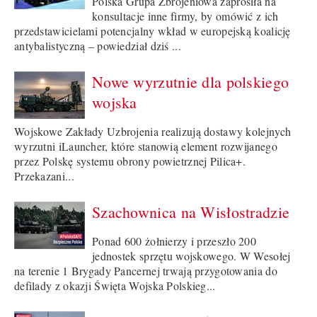
Polska Grupa Zbrojeniowa zaprosiła na
konsultacje inne firmy, by omówić z ich
przedstawicielami potencjalny wkład w europejską koalicję
antybalistyczną – powiedział dziś ...
Nowe wyrzutnie dla polskiego
wojska
Wojskowe Zakłady Uzbrojenia realizują dostawy kolejnych
wyrzutni iLauncher, które stanowią element rozwijanego
przez Polskę systemu obrony powietrznej Pilica+.
Przekazani...
Szachownica na Wisłostradzie
Ponad 600 żołnierzy i przeszło 200
jednostek sprzętu wojskowego. W Wesołej
na terenie 1 Brygady Pancernej trwają przygotowania do
defilady z okazji Święta Wojska Polskieg...