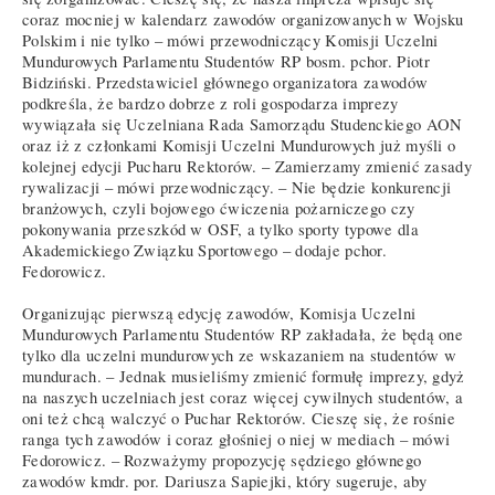
coraz mocniej w kalendarz zawodów organizowanych w Wojsku
Polskim i nie tylko – mówi przewodniczący Komisji Uczelni
Mundurowych Parlamentu Studentów RP bosm. pchor. Piotr
Bidziński. Przedstawiciel głównego organizatora zawodów
podkreśla, że bardzo dobrze z roli gospodarza imprezy
wywiązała się Uczelniana Rada Samorządu Studenckiego AON
oraz iż z członkami Komisji Uczelni Mundurowych już myśli o
kolejnej edycji Pucharu Rektorów. – Zamierzamy zmienić zasady
rywalizacji – mówi przewodniczący. – Nie będzie konkurencji
branżowych, czyli bojowego ćwiczenia pożarniczego czy
pokonywania przeszkód w OSF, a tylko sporty typowe dla
Akademickiego Związku Sportowego – dodaje pchor.
Fedorowicz.
Organizując pierwszą edycję zawodów, Komisja Uczelni
Mundurowych Parlamentu Studentów RP zakładała, że będą one
tylko dla uczelni mundurowych ze wskazaniem na studentów w
mundurach. – Jednak musieliśmy zmienić formułę imprezy, gdyż
na naszych uczelniach jest coraz więcej cywilnych studentów, a
oni też chcą walczyć o Puchar Rektorów. Cieszę się, że rośnie
ranga tych zawodów i coraz głośniej o niej w mediach – mówi
Fedorowicz. – Rozważymy propozycję sędziego głównego
zawodów kmdr. por. Dariusza Sapiejki, który sugeruje, aby