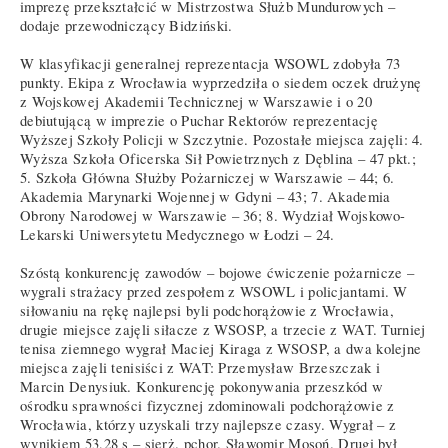
imprezę przekształcić w Mistrzostwa Służb Mundurowych –
dodaje przewodniczący Bidziński.
W klasyfikacji generalnej reprezentacja WSOWL zdobyła 73
punkty. Ekipa z Wrocławia wyprzedziła o siedem oczek drużynę
z Wojskowej Akademii Technicznej w Warszawie i o 20
debiutującą w imprezie o Puchar Rektorów reprezentację
Wyższej Szkoły Policji w Szczytnie. Pozostałe miejsca zajęli: 4.
Wyższa Szkoła Oficerska Sił Powietrznych z Dęblina – 47 pkt.;
5. Szkoła Główna Służby Pożarniczej w Warszawie – 44; 6.
Akademia Marynarki Wojennej w Gdyni – 43; 7. Akademia
Obrony Narodowej w Warszawie – 36; 8. Wydział Wojskowo-
Lekarski Uniwersytetu Medycznego w Łodzi – 24.
Szóstą konkurencję zawodów – bojowe ćwiczenie pożarnicze –
wygrali strażacy przed zespołem z WSOWL i policjantami. W
siłowaniu na rękę najlepsi byli podchorążowie z Wrocławia,
drugie miejsce zajęli siłacze z WSOSP, a trzecie z WAT. Turniej
tenisa ziemnego wygrał Maciej Kiraga z WSOSP, a dwa kolejne
miejsca zajęli tenisiści z WAT: Przemysław Brzeszczak i
Marcin Denysiuk. Konkurencję pokonywania przeszkód w
ośrodku sprawności fizycznej zdominowali podchorążowie z
Wrocławia, którzy uzyskali trzy najlepsze czasy. Wygrał – z
wynikiem 53,28 s – sierż. pchor. Sławomir Mosoń. Drugi był