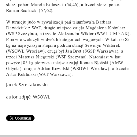
sierż. pchor. Marcin Kołoszuk (54,46), a trzeci sierż. pchor.
Roman Sochacki (57,62).
W turnieju judo w rywalizacji pań triumfowała Barbara
Dawidziuk z WAT, drugie miejsce zajęła Magdalena Kobylarz
(WSP Szczytno), a trzecie Aleksandra Wiktor (WWL UM Łódź).
Panowie walczyli w dwóch kategoriach wagowych. W kat. do 85
kg na najwyższym stopniu podium stanął Seweryn Wiktorek
(WSOWL Wrocław), drugi był Jan Brot (SGSP Warszawa), a
trzeci Mateusz Nicgurski (WSP Szczytno). Natomiast w kat.
powyżej 85 kg pierwsze miejsce zajął Roman Błoński (AMW
Gdynia), drugie Adrian Kowalski (WSOWL Wrocław), a trzecie
Artur Kukliński (WAT Warszawa).
Jacek Szustakowski
autor zdjęć: WSOWL