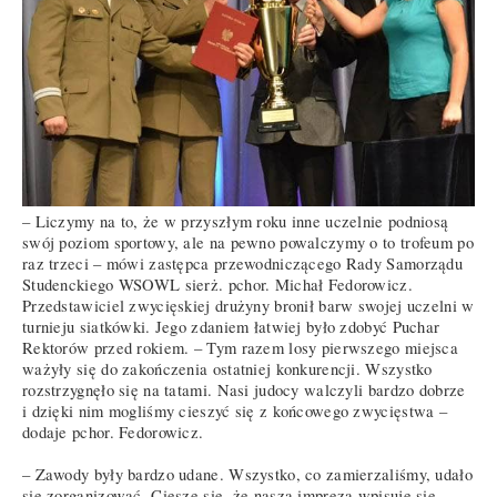
– Liczymy na to, że w przyszłym roku inne uczelnie podniosą
swój poziom sportowy, ale na pewno powalczymy o to trofeum po
raz trzeci – mówi zastępca przewodniczącego Rady Samorządu
Studenckiego WSOWL sierż. pchor. Michał Fedorowicz.
Przedstawiciel zwycięskiej drużyny bronił barw swojej uczelni w
turnieju siatkówki. Jego zdaniem łatwiej było zdobyć Puchar
Rektorów przed rokiem. – Tym razem losy pierwszego miejsca
ważyły się do zakończenia ostatniej konkurencji. Wszystko
rozstrzygnęło się na tatami. Nasi judocy walczyli bardzo dobrze
i dzięki nim mogliśmy cieszyć się z końcowego zwycięstwa –
dodaje pchor. Fedorowicz.
– Zawody były bardzo udane. Wszystko, co zamierzaliśmy, udało
się zorganizować. Cieszę się, że nasza impreza wpisuje się