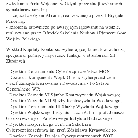
zwiedzania Portu Wojennej w Gdyni, prezentacji wybranych
symulatorów uczelni;
- przejazd czołgiem Abrams, realizowanego przez 1 Brygadę
Pancerną;
- szkolenia ratownicze po awaryjnym lądowaniu na wodzie,
realizowane przez Ośrodek Szkolenia Nurków i Płetwonurków
Wojska Polskiego.
W skład Kapituły Konkursu, wybierającej laureatów wchodzą
specjaliści pełniący najwyższe funkcje w strukturach Sił
Zbrojnych:
- Dyrektor Departamentu Cyberbezpieczeństwa MON;
- Dowódca Komponentu Wojsk Obrony Cyberprzestrzeni;
- Szef Zarządu Kierowania i Dowodzenia - P6 Sztabu
Generalnego WP;
- Dyrektor Zarządu VI Służby Kontrwywiadu Wojskowego;
- Dyrektor Zarządu VII Służby Kontrwywiadu Wojskowego;
- Dyrektor Departamentu III Służby Wywiadu Wojskowego;
- Dyrektor Wojskowego Instytutu Łączności im. prof. Janusza
Groszkowskiego – Państwowego Instytutu Badawczego;
- Dyrektor Eksperckiego Centrum Szkolenia
Cyberbezpieczeństwa im. prof. Zdzisława Krygowskiego;
- Dowódca Zespołu Działań Cyberprzestrzennych WOT.