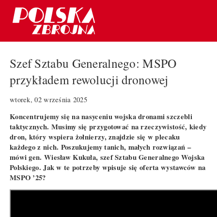
Szef Sztabu Generalnego: MSPO
przykładem rewolucji dronowej
wtorek, 02 września 2025
Koncentrujemy się na nasyceniu wojska dronami szczebli
taktycznych. Musimy się przygotować na rzeczywistość, kiedy
dron, który wspiera żołnierzy, znajdzie się w plecaku
każdego z nich. Poszukujemy tanich, małych rozwiązań –
mówi gen. Wiesław Kukuła, szef Sztabu Generalnego Wojska
Polskiego. Jak w te potrzeby wpisuje się oferta wystawców na
MSPO ’25?