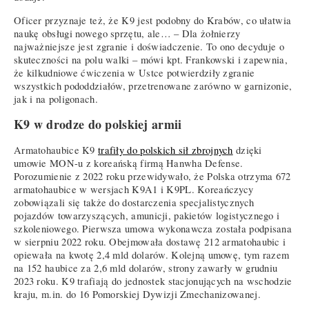
Oficer przyznaje też, że K9 jest podobny do Krabów, co ułatwia
naukę obsługi nowego sprzętu, ale… – Dla żołnierzy
najważniejsze jest zgranie i doświadczenie. To ono decyduje o
skuteczności na polu walki – mówi kpt. Frankowski i zapewnia,
że kilkudniowe ćwiczenia w Ustce potwierdziły zgranie
wszystkich pododdziałów, przetrenowane zarówno w garnizonie,
jak i na poligonach.
K9 w drodze do polskiej armii
Armatohaubice K9
trafiły do polskich sił zbrojnych
dzięki
umowie MON-u z koreańską firmą Hanwha Defense.
Porozumienie z 2022 roku przewidywało, że Polska otrzyma 672
armatohaubice w wersjach K9A1 i K9PL. Koreańczycy
zobowiązali się także do dostarczenia specjalistycznych
pojazdów towarzyszących, amunicji, pakietów logistycznego i
szkoleniowego. Pierwsza umowa wykonawcza została podpisana
w sierpniu 2022 roku. Obejmowała dostawę 212 armatohaubic i
opiewała na kwotę 2,4 mld dolarów. Kolejną umowę, tym razem
na 152 haubice za 2,6 mld dolarów, strony zawarły w grudniu
2023 roku. K9 trafiają do jednostek stacjonujących na wschodzie
kraju, m.in. do 16 Pomorskiej Dywizji Zmechanizowanej.