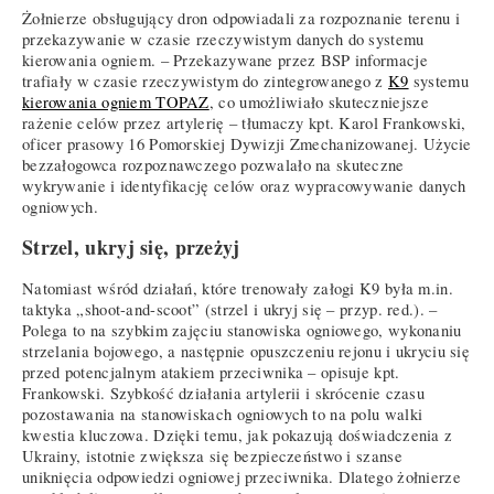
Żołnierze obsługujący dron odpowiadali za rozpoznanie terenu i
przekazywanie w czasie rzeczywistym danych do systemu
kierowania ogniem. – Przekazywane przez BSP informacje
trafiały w czasie rzeczywistym do zintegrowanego z
K9
systemu
kierowania ogniem TOPAZ
, co umożliwiało skuteczniejsze
rażenie celów przez artylerię – tłumaczy kpt. Karol Frankowski,
oficer prasowy 16 Pomorskiej Dywizji Zmechanizowanej. Użycie
bezzałogowca rozpoznawczego pozwalało na skuteczne
wykrywanie i identyfikację celów oraz wypracowywanie danych
ogniowych.
Strzel, ukryj się, przeżyj
Natomiast wśród działań, które trenowały załogi K9 była m.in.
taktyka „shoot-and-scoot” (strzel i ukryj się – przyp. red.). –
Polega to na szybkim zajęciu stanowiska ogniowego, wykonaniu
strzelania bojowego, a następnie opuszczeniu rejonu i ukryciu się
przed potencjalnym atakiem przeciwnika – opisuje kpt.
Frankowski. Szybkość działania artylerii i skrócenie czasu
pozostawania na stanowiskach ogniowych to na polu walki
kwestia kluczowa. Dzięki temu, jak pokazują doświadczenia z
Ukrainy, istotnie zwiększa się bezpieczeństwo i szanse
uniknięcia odpowiedzi ogniowej przeciwnika. Dlatego żołnierze