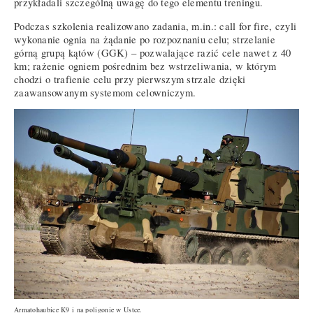
przykładali szczególną uwagę do tego elementu treningu.
Podczas szkolenia realizowano zadania, m.in.: call for fire, czyli
wykonanie ognia na żądanie po rozpoznaniu celu; strzelanie
górną grupą kątów (GGK) – pozwalające razić cele nawet z 40
km; rażenie ogniem pośrednim bez wstrzeliwania, w którym
chodzi o trafienie celu przy pierwszym strzale dzięki
zaawansowanym systemom celowniczym.
Armatohaubice K9 i na poligonie w Ustce.