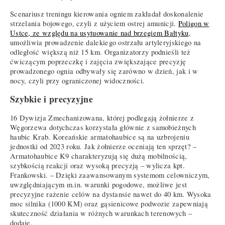
Scenariusz treningu kierowania ogniem zakładał doskonalenie
strzelania bojowego, czyli z użyciem ostrej amunicji.
Poligon w
Ustce, ze względu na usytuowanie nad brzegiem Bałtyku
,
umożliwia prowadzenie dalekiego ostrzału artyleryjskiego na
odległość większą niż 15 km. Organizatorzy podnieśli też
ćwiczącym poprzeczkę i zajęcia zwiększające precyzję
prowadzonego ognia odbywały się zarówno w dzień, jak i w
nocy, czyli przy ograniczonej widoczności.
Szybkie i precyzyjne
16 Dywizja Zmechanizowana, której podlegają żołnierze z
Węgorzewa dotychczas korzystała głównie z samobieżnych
haubic Krab. Koreańskie armatohaubice są na uzbrojeniu
jednostki od 2023 roku. Jak żołnierze oceniają ten sprzęt? –
Armatohaubice K9 charakteryzują się dużą mobilnością,
szybkością reakcji oraz wysoką precyzją – wylicza kpt.
Frankowski. – Dzięki zaawansowanym systemom celowniczym,
uwzględniającym m.in. warunki pogodowe, możliwe jest
precyzyjne rażenie celów na dystansie nawet do 40 km. Wysoka
moc silnika (1000 KM) oraz gąsienicowe podwozie zapewniają
skuteczność działania w różnych warunkach terenowych –
dodaje.