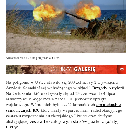
Armatohaubice K9 i na poligonie w Ustce.
Na poligonie w Ustce stawiło się 200 żołnierzy 2 Dywizjonu
Artylerii Samobieżnej wchodzącego w skład
1 Brygady Artylerii
.
Na ćwiczenia, które odbywały się od 23 czerwca do 4 lipca
artylerzyści z Węgorzewa zabrali 20 jednostek sprzętu
wojskowego. Wśród nich było sześć koreańskich
armatohaubic
samobieżnych K9
, które miały wsparcie m.in. radiolokacyjnego
zestawu rozpoznania artyleryjskiego Liwiec oraz drużyny
obsługującej
zestaw bezzałogowych statków powietrznych typu
FlyEye
.