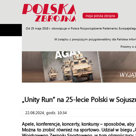
moja polska zbrojna
Od 25 maja 2018 r. obowiązuje w Polsce Rozporządzenie Parlamentu Europejskieg
Armia
Poligon
Sprzęt
Misje
Polityka
Prawo
W związku z powyższym przygotowaliśmy dla Państwa inform
Prosimy o 
„Unity Run” na 25-lecie Polski w Sojus
22.08.2024, godz. 10:34
Apele, konferencje, koncerty, konkursy – sposobów, aby u
Można to zrobić również na sportowo. Udział w biegu „U
Wojskowego Zespołu Sportowego, w tym olimpijczycy. M