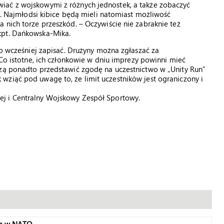
iać z wojskowymi z różnych jednostek, a także zobaczyć
by. Najmłodsi kibice będą mieli natomiast możliwość
 nich torze przeszkód. – Oczywiście nie zabraknie też
kpt. Dańkowska-Mika.
go wcześniej zapisać. Drużyny można zgłaszać za
 Co istotne, ich członkowie w dniu imprezy powinni mieć
szą ponadto przedstawić zgodę na uczestnictwo w „Unity Run”
wziąć pod uwagę to, że limit uczestników jest ograniczony i
j i Centralny Wojskowy Zespół Sportowy.