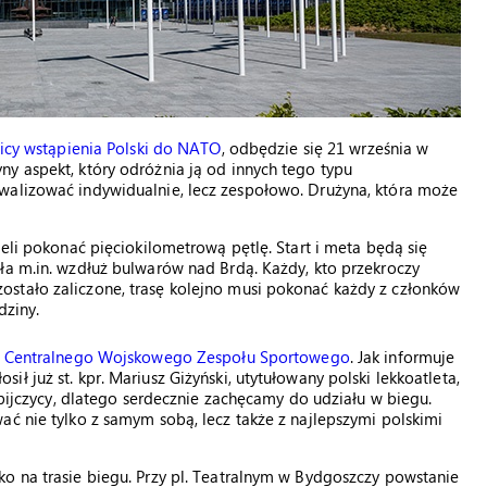
nicy wstąpienia Polski do NATO
, odbędzie się 21 września w
y aspekt, który odróżnia ją od innych tego typu
walizować indywidualnie, lecz zespołowo. Drużyna, która może
ieli pokonać pięciokilometrową pętlę. Start i meta będą się
ła m.in. wzdłuż bulwarów nad Brdą. Każdy, kto przekroczy
stało zaliczone, trasę kolejno musi pokonać każdy z członków
dziny.
z
Centralnego Wojskowego Zespołu Sportowego
. Jak informuje
 już st. kpr. Mariusz Giżyński, utytułowany polski lekkoatleta,
impijczycy, dlatego serdecznie zachęcamy do udziału w biegu.
ać nie tylko z samym sobą, lecz także z najlepszymi polskimi
o na trasie biegu. Przy pl. Teatralnym w Bydgoszczy powstanie