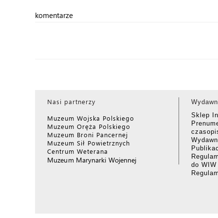
komentarze
Nasi partnerzy
Wydawn
Sklep I
Muzeum Wojska Polskiego
Prenume
Muzeum Oręża Polskiego
czasop
Muzeum Broni Pancernej
Wydawni
Muzeum Sił Powietrznych
Publika
Centrum Weterana
Regulam
Muzeum Marynarki Wojennej
do WIW
Regula