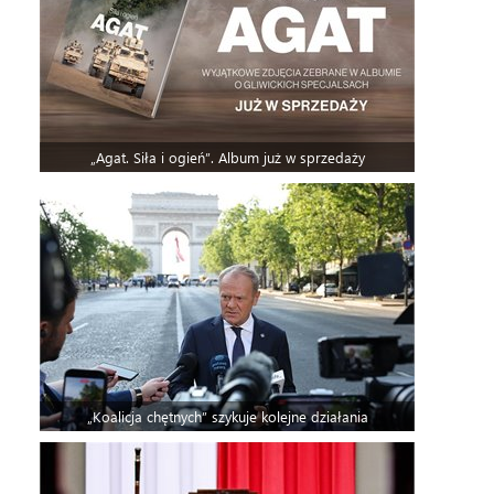
„Agat. Siła i ogień”. Album już w sprzedaży
„Koalicja chętnych” szykuje kolejne działania