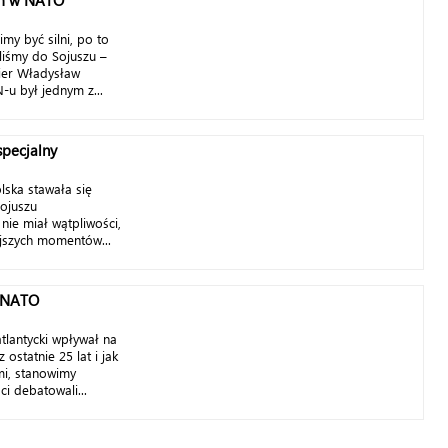
em w NATO
my być silni, po to
iliśmy do Sojuszu –
ier Władysław
u był jednym z...
specjalny
ska stawała się
ojuszu
 nie miał wątpliwości,
ejszych momentów...
w NATO
tlantycki wpływał na
ostatnie 25 lat i jak
mi, stanowimy
i debatowali...