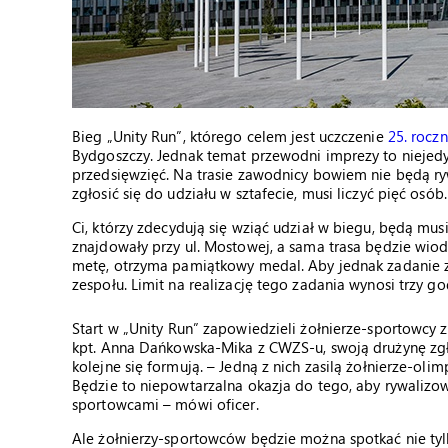
Bieg „Unity Run”, którego celem jest uczczenie
25. rocz
Bydgoszczy. Jednak temat przewodni imprezy to niejedyn
przedsięwzięć. Na trasie zawodnicy bowiem nie będą ry
zgłosić się do udziału w sztafecie, musi liczyć pięć osób.
Ci, którzy zdecydują się wziąć udział w biegu, będą mus
znajdowały przy ul. Mostowej, a sama trasa będzie wiod
metę, otrzyma pamiątkowy medal. Aby jednak zadanie zo
zespołu. Limit na realizację tego zadania wynosi trzy go
Start w „Unity Run” zapowiedzieli żołnierze-sportowcy 
kpt. Anna Dańkowska-Mika z CWZS-u, swoją drużynę zgłosił
kolejne się formują. – Jedną z nich zasilą żołnierze-ol
Będzie to niepowtarzalna okazja do tego, aby rywalizow
sportowcami – mówi oficer.
Ale żołnierzy-sportowców będzie można spotkać nie tylk