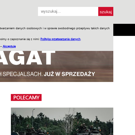
przetwarzaniem danych osobowych i w sprawie swobodnego przepływu takich danych
SH
SKLEP
Jednodniówki
Praca w WIW
simy o zapoznanie się z nimi:
Polityka przetwarzania danych
.
 –
Akceptuję
POLECAMY