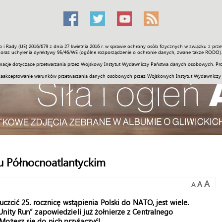
o i Rady (UE) 2016/679 z dnia 27 kwietnia 2016 r. w sprawie ochrony osób fizycznych w związku z 
Świat
Społeczność
Sport
Historia
Galerie
Wideo
ENGLI
oraz uchylenia dyrektywy 95/46/WE (ogólne rozporządzenie o ochronie danych, zwane także RODO).
acje dotyczące przetwarzania przez Wojskowy Instytut Wydawniczy Państwa danych osobowych. Pro
zaakceptowanie warunków przetwarzania danych osobowych przez Wojskowych Instytut Wydawniczy
zu Północnoatlantyckim
A
A
A
czcić 25. rocznicę wstąpienia Polski do NATO, jest wiele.
nity Run” zapowiedzieli już żołnierze z Centralnego
ożesz się do nich przyłączyć!