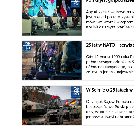
Polska jest gospodarz
Aby utrzymać wolność, musi
jest NATO i po to przystąp
mówił we wtorek wiceprem
Kosiniak-Kamysz. Szef MON-
25 lat w NATO – serwis 
Gdy 12 marca 1999 roku Pol
pełnoprawnym członkiem S
Północnoatlantyckiego, nikt
że jest to jeden z najważni
W Sejmie o 25 latach 
O tym jak Sojusz Północnoa
bezpieczeństwo Polski przez 
dziś, wspólnie z sojusznika
jedność w kwestii obronnośc