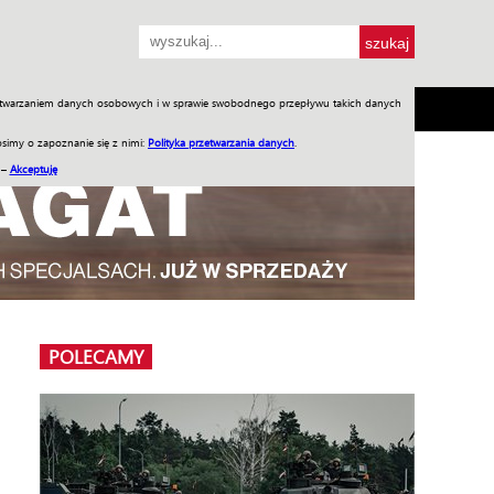
przetwarzaniem danych osobowych i w sprawie swobodnego przepływu takich danych
SH
SKLEP
Jednodniówki
Praca w WIW
simy o zapoznanie się z nimi:
Polityka przetwarzania danych
.
 –
Akceptuję
POLECAMY