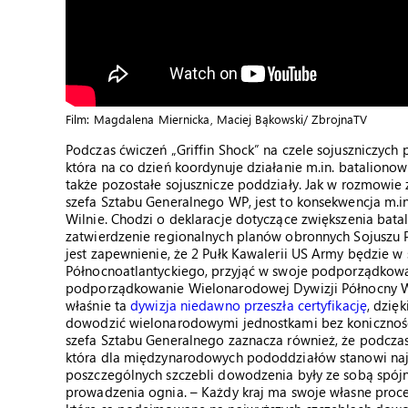
Film: Magdalena Miernicka, Maciej Bąkowski/ ZbrojnaTV
Podczas ćwiczeń „Griffin Shock” na czele sojuszniczych
która na co dzień koordynuje działanie m.in. batalion
także pozostałe sojusznicze poddziały. Jak w rozmowie z
szefa Sztabu Generalnego WP, jest to konsekwencja m.in
Wilnie. Chodzi o deklaracje dotyczące zwiększenia bat
zatwierdzenie regionalnych planów obronnych Sojuszu Pó
jest zapewnienie, że 2 Pułk Kawalerii US Army będzie w
Północnoatlantyckiego, przyjąć w swoje podporządkowa
podporządkowanie Wielonarodowej Dywizji Północny Ws
właśnie ta
dywizja niedawno przeszła certyfikację
, dzię
dowodzić wielonarodowymi jednostkami bez konicznośc
szefa Sztabu Generalnego zaznacza również, że podczas 
która dla międzynarodowych pododdziałów stanowi najw
poszczególnych szczebli dowodzenia były ze sobą spój
prowadzenia ognia. – Każdy kraj ma swoje własne proce