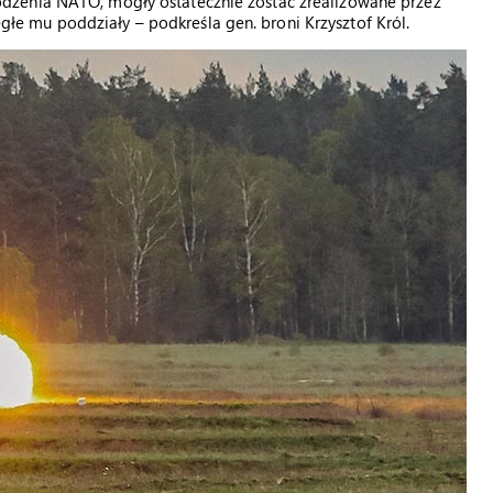
dzenia NATO, mogły ostatecznie zostać zrealizowane przez
ległe mu poddziały – podkreśla gen. broni Krzysztof Król.