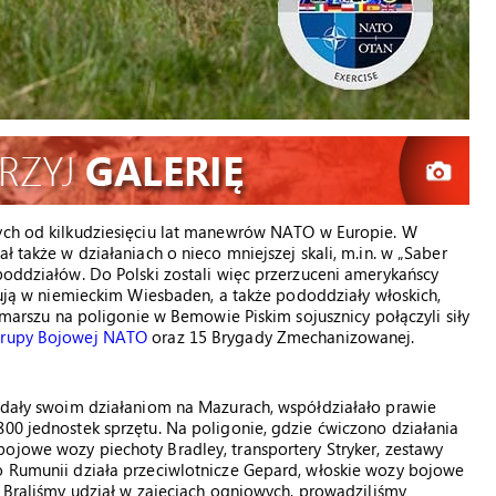
zych od kilkudziesięciu lat manewrów NATO w Europie. W
ł także w działaniach o nieco mniejszej skali, m.in. w „Saber
poddziałów. Do Polski zostali więc przerzuceni amerykańscy
nują w niemieckim Wiesbaden, a także pododdziały włoskich,
h marszu na poligonie w Bemowie Piskim sojusznicy połączyli siły
Grupy Bojowej NATO
oraz 15 Brygady Zmechanizowanej.
nadały swoim działaniom na Mazurach, współdziałało prawie
800 jednostek sprzętu. Na poligonie, gdzie ćwiczono działania
 bojowe wozy piechoty Bradley, transportery Stryker, zestawy
do Rumunii działa przeciwlotnicze Gepard, włoskie wozy bojowe
 Braliśmy udział w zajęciach ogniowych, prowadziliśmy