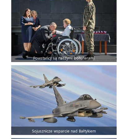
Powstańcy są naszymi bohaterami
Sojusznicze wsparcie nad Bałtykiem