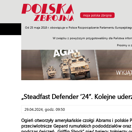
moja polska zbrojna
Od 25 maja 2018 r. obowiązuje w Polsce Rozporządzenie Parlamentu Europejskieg
Armia
Poligon
Sprzęt
Misje
Polityka
Prawo
W związku z powyższym przygotowaliśmy dla Państwa inform
Prosimy o 
„Steadfast Defender ’24”. Kolejne uder
29.04.2024, godz. 09:50
Ogień otworzyły amerykańskie czołgi Abrams i polskie PT
przeciwlotnicze Gepard rumuńskich pododdziałów oraz
podczas ćwiczeń „Griffin Shock” pięć tysięcy żołnierzy