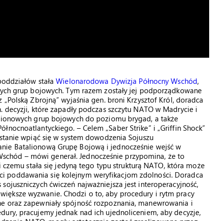
 poddziałów stała
Wielonarodowa Dywizja Północny Wschód
,
owych grup bojowych. Tym razem zostały jej podporządkowane
 „Polską Zbrojną” wyjaśnia gen. broni Krzysztof Król, doradca
. decyzji, które zapadły podczas szczytu NATO w Madrycie i
alionowych grup bojowych do poziomu brygad, a także
łnocnoatlantyckiego. – Celem „Saber Strike” i „Griffin Shock”
 stanie wpiąć się w system dowodzenia Sojuszu
nie Batalionową Grupę Bojową i jednocześnie wejść w
chód – mówi generał. Jednocześnie przypomina, że to
ki czemu stała się jedyną tego typu strukturą NATO, która może
i poddawania się kolejnym weryfikacjom zdolności. Doradca
sojuszniczych ćwiczeń najważniejsza jest interoperacyjność,
iększe wyzwanie. Chodzi o to, aby procedury i rytm pracy
ne oraz zapewniały spójność rozpoznania, manewrowania i
dury, pracujemy jednak nad ich ujednoliceniem, aby decyzje,