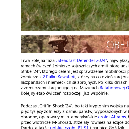
Trwa kolejna faza
„Steadfast Defender 2024”
, najwięks
ramach ćwiczeń żołnierze sojuszniczych armii biorą udzia
Strike ’24”, którego celem jest sprawdzenie mobilności 
żołnierze z
2 Pułku Kawalerii
, którzy na co dzień stacjo
hiszpańskich i niemieckich sił zbrojnych. Po kilku dniac
z żołnierzami stacjonującej na Mazurach
Batalionowej 
Kolejny etap ćwiczeń rozpoczęli już wspólnie.
Podczas „Griffin Shock ’24”, bo taki kryptonim wojska 
pięć tysięcy żołnierzy z ośmiu państw, wyposażonych w 
obronne, operowały m.in. amerykańskie
czołgi Abrams
,
przeciwlotnicze M-Shorad, strzelały również należące 
Dardo, a także
polskie czołgi PT-91
i haubice Goździk. –