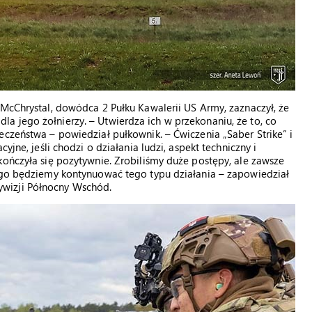
 McChrystal, dowódca 2 Pułku Kawalerii US Army, zaznaczył, że
a jego żołnierzy. – Utwierdza ich w przekonaniu, że to, co
eczeństwa – powiedział pułkownik. – Ćwiczenia „Saber Strike” i
yjne, jeśli chodzi o działania ludzi, aspekt techniczny i
kończyła się pozytywnie. Zrobiliśmy duże postępy, ale zawsze
tego będziemy kontynuować tego typu działania – zapowiedział
wizji Północny Wschód.