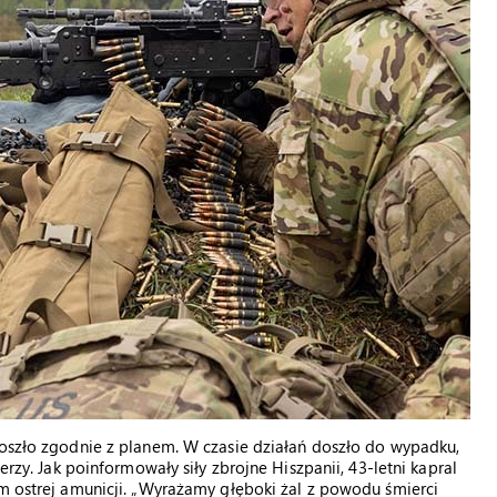
poszło zgodnie z planem. W czasie działań doszło do wypadku,
erzy. Jak poinformowały siły zbrojne Hiszpanii, 43-letni kapral
em ostrej amunicji. „Wyrażamy głęboki żal z powodu śmierci