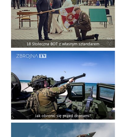
18 Stołeczna BOT z własnym sztandarem
Jak obronić się przed dronami?