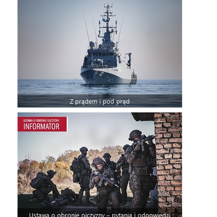
Z prądem i pod prąd
Ustawa o obronie ojczyzny – pytania i odpowiedzi