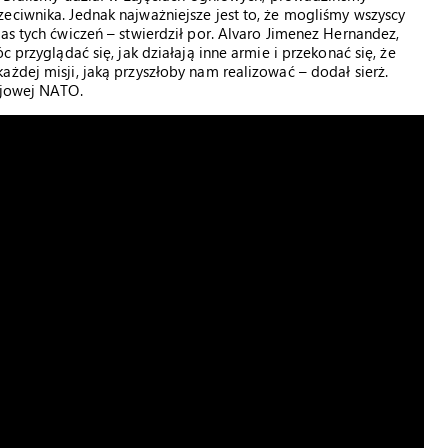
eciwnika. Jednak najważniejsze jest to, że mogliśmy wszyscy
as tych ćwiczeń – stwierdził por. Alvaro Jimenez Hernandez,
 przyglądać się, jak działają inne armie i przekonać się, że
żdej misji, jaką przyszłoby nam realizować – dodał sierż.
ojowej NATO.