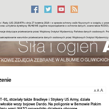
o i Rady (UE) 2016/679 z dnia 27 kwietnia 2016 r. w sprawie ochrony osób fizycznych w związku z 
Świat
Społeczność
Sport
Historia
Galerie
Wideo
ENGLI
oraz uchylenia dyrektywy 95/46/WE (ogólne rozporządzenie o ochronie danych, zwane także RODO).
acje dotyczące przetwarzania przez Wojskowy Instytut Wydawniczy Państwa danych osobowych. Pro
zaakceptowanie warunków przetwarzania danych osobowych przez Wojskowych Instytut Wydawniczy
zenie
A
A
A
-91, strzelały także Bradleye i Strykery US Army, działa
 włoskie wozy bojowe Dardo. Na poligonie w Bemowie Piskim
 ośmiu armii NATO prowadziło działania obronne.