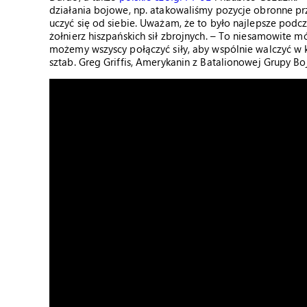
działania bojowe, np. atakowaliśmy pozycje obronne prz
uczyć się od siebie. Uważam, że to było najlepsze podcz
żołnierz hiszpańskich sił zbrojnych. – To niesamowite móc
możemy wszyscy połączyć siły, aby wspólnie walczyć w ka
sztab. Greg Griffis, Amerykanin z Batalionowej Grupy B