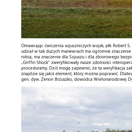
Omawiając ćwiczenia sojuszniczych wojsk, płk Robert S.
udział w tak dużych manewrach ma ogromne znaczenie dl
robią, ma znaczenie dla Sojuszu i dla zbiorowego bezpi
„Griffin Shock” zweryfikowały nasze zdolności interoperac
proceduralny. Dziś mogę zapewnić, że ta weryfikacja za
znajdzie się jakiś element, który można poprawić. Dla
gen. dyw. Zenon Brzuszko, dowódca Wielonarodowej Dy