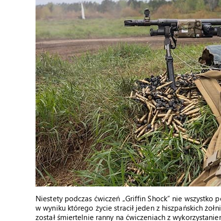
Niestety podczas ćwiczeń „Griffin Shock” nie wszystko 
w wyniku którego życie stracił jeden z hiszpańskich żołni
został śmiertelnie ranny na ćwiczeniach z wykorzystani