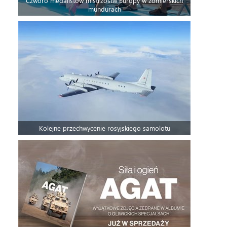
Czworo medalistów mistrzostw Europy w żołnierskich
mundurach
Kolejne przechwycenie rosyjskiego samolotu