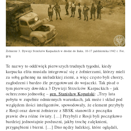
Żołnierze 3. Dywizji Strzelców Karpackich w drodze do Iraku, 10-17 października 1942 r. Fot.
IPN
Te nazwy to oddźwięk pierwszych trudnych tygodni, kiedy
karpacka elita musiała integrować się z żołnierzami, którzy mieli
za sobą gehennę na nieludzkiej ziemi, a więc często byli chorzy,
zagłodzeni i bardzo źle przygotowani do wojaczki. Tak pisał o
tym pierwszy dowódca 3 Dywizji Strzelców Karpackich – jak
ochrzczono jednostkę –
gen. Stanisław Kopański
: „Trzy lata
pobytu w zupełnie odmiennych warunkach, jak może i skład pod
względem ilości inteligentów, spowodowały, że element przybyły
z Rosji oraz dawni żołnierze z SBSK stanowili z początku
prawie dwa różne światy. […] Przybyli z Rosji byli początkowo
bardziej jednostajnie posłuszni, jakby trochę zalęknieni,
przygnębieni i bierni. […] Dno nędzy ludzkiej, które oglądali,