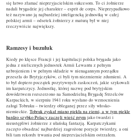
się łatwo złamać nieprzyjacielskim sukcesom. To ci żołnierze
nadali brygadzie jej charakter – esprit de corps. Nieprzypadkowo
też nazywano ją najbardziej inteligencką jednostką w całej
polskiej armii – odsetek żołnierzy z maturą był w niej
rzeczywiście największy.
Ramzesy i buzułuk
Kiedy po klęsce Francji i jej kapitulacji polska brygada jako
jedna z nielicznych jednostek Armii Lewantu z pełnym
uzbrojeniem i w pełnym składzie w nienagannym porządku
przeszła do Brytyjczyków, ci byli tym niezmiernie zdumieni. A
to był dopiero początek pozytywnych zaskoczeń, jakie szykowali
im karpatczycy. Jednostkę, której nazwę pod brytyjskim
dowództwem rozszerzono na Samodzielną Brygadę Strzelców
Karpackich, w sierpniu 1941 roku wysłano do wzmocnienia
załogi Tobruku – twierdzy obleganej przez siły włosko-
niemieckie.
Tobruk zyskał miano piekła na ziemi, a w tym piekle
bardzo szybko Polacy zaczęli wieść prym
jako twardzi i
nieustępliwi żołnierze z ułańską fantazją. Karpatczykami
zaczęto obsadzać najbardziej zagrożone pozycje twierdzy, a oni
bili tam rekordy trwania pod nieprzyjacielskim ostrzałem.