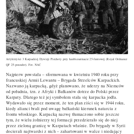
Artylerzyści 3 Karpackiej Dywizji Piechoty przy haubicoarmacie 25-funtowej (Royal Ordnance
QF 25-pounder). Fot. NAC
Najpierw powstała – sformowana w kwietniu 1940 roku przy
francuskiej Armii Lewantu – Brygada Strzelców Karpackich.
Nazwano ją karpacką, gdyż planowano, że uderzy na Niemców
od południa, tzn. z Afryki i Bałkanów dotrze do Polski przez
Karpaty. Dlatego też jej symbolem stała się karpacka jodła.
Wydawało się przez moment, że ten plan ziści się w 1944 roku,
kiedy alianci brali pod uwagę bałkański kierunek natarcia z
frontu włoskiego. Karpacką nazwę tłumaczono sobie jeszcze
tym, że wielu żołnierzy tej formacji przedzierało się do niej
przez zieloną granicę w Karpatach właśnie. Do brygady w Syrii
docierali najtwardsi z nich – zahartowani w walce i niedający