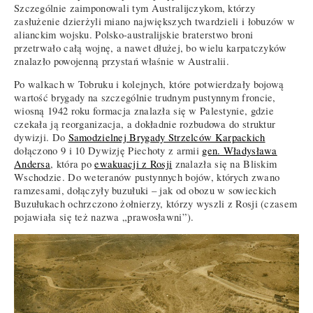
Szczególnie zaimponowali tym Australijczykom, którzy
zasłużenie dzierżyli miano największych twardzieli i łobuzów w
alianckim wojsku. Polsko-australijskie braterstwo broni
przetrwało całą wojnę, a nawet dłużej, bo wielu karpatczyków
znalazło powojenną przystań właśnie w Australii.
Po walkach w Tobruku i kolejnych, które potwierdzały bojową
wartość brygady na szczególnie trudnym pustynnym froncie,
wiosną 1942 roku formacja znalazła się w Palestynie, gdzie
czekała ją reorganizacja, a dokładnie rozbudowa do struktur
dywizji. Do
Samodzielnej Brygady Strzelców Karpackich
dołączono 9 i 10 Dywizję Piechoty z armii
gen. Władysława
Andersa
, która po
ewakuacji z Rosji
znalazła się na Bliskim
Wschodzie. Do weteranów pustynnych bojów, których zwano
ramzesami, dołączyły buzułuki – jak od obozu w sowieckich
Buzułukach ochrzczono żołnierzy, którzy wyszli z Rosji (czasem
pojawiała się też nazwa „prawosławni”).