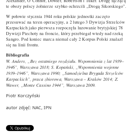
Alexander, O’Connor, Dowler, Robertson i Tuker. Drogę łączącą
te obozy polscy żołnierze szybko ochrzcili „Drogą Sikorskiego”.
W połowie stycznia 1944 roku polskie jednostki zaczęto
przesuwać na teren operacyjny, a 2 lutego 3 Dywizja Strzelców
Karpackich jako pierwsza rozpoczęła luzowanie brytyjskiej 78
Dywizji Piechoty na froncie, który przebiegał wtedy nad rzeką
Sangro. Pod koniec marca niemal cały 2 Korpus Polski znalazł
się na linii frontu.
Bibliografia
W. Anders, „Bez ostatniego rozdziału. Wspomnienia z lat 1939–
1946”, Warszawa 2018; S. Kopański, „Wspomnienia wojenne
1939–1946”, Warszawa 1990; „Samodzielna Brygada Strzelców
Karpackich”, praca zbiorowa, Warszawa – Kraków 2014; Z.
Wawer, „Monte Cassino 1944”, Warszawa 2009.
Piotr Korczyński
autor zdjęć: NAC, IPN