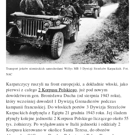
Transport jeńców niemieckich samochodami Willys MB 3 Dywizji Strzelców Karpackich. Fot.
NAC
Karpatczycy ruszyli na front europejski, a dokładnie włoski, jako
pierwsi z całego
2 Korpusu Polskiego
, już pod nowym
dowództwem gen. Bronisława Ducha (od sierpnia 1943 roku),
który wcześniej dowodził 1 Dywizją Grenadierów podczas
kampanii francuskiej. Do włoskich portów 3 Dywizja Strzelców
Karpackich dopłynęła z Egiptu 21 grudnia 1943 roku. Jej śladem
płynęły kolejne jednostki 2 Korpusu Polskiego liczącego około 55
tys. żołnierzy. Po wylądowaniu w Italii jednostki i oddziały 2
Korpusu kierowano w okolice Santa Teresa, do obozów