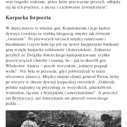
oraz tragedie rodzinne, przez które przeważnie przeszli, odbijały
się na ich psychice, a nieraz i zachowaniu zewnętrznym”.
Karpacka forpoczta
W dużej mierze to właśnie gen. Kopańskiemu i jego kadrze
dywizja zawdzięcza szybką integrację między tak różnymi
„światami”. Po pierwszych tarciach między ramzesami i
buzułukami (często kończących się nawet knajpianymi burdami)
górę wzięła karpacka solidarność i koleżeńskość. Żołnierze
przybyli ze Związku Sowieckiego nadspodziewanie szybko
przezwyciężali choroby i traumy, bo – jak to określił gen.
Władysław Anders – przede wszystkim „żołnierz pragnął
walki”. Nie była to przesada, gdyż potwierdzali to także
oficerowie alianccy. Między innymi słynny generał Patton, który
po wizycie w obozie dywizji karpackiej stwierdził: „Oddziały
polskie najlepiej się prezentują ze wszystkich, jakiekolwiek
widziałem, łącznie z brytyjskimi i amerykańskimi”. A przecież
ani Brytyjczycy, ani Amerykanie nie przeszli sowieckiego
piekła…