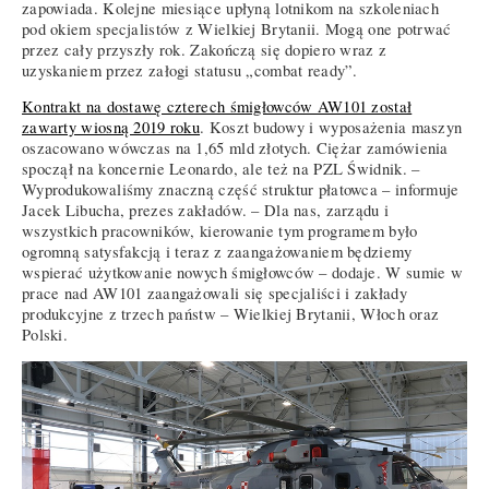
zapowiada. Kolejne miesiące upłyną lotnikom na szkoleniach
pod okiem specjalistów z Wielkiej Brytanii. Mogą one potrwać
przez cały przyszły rok. Zakończą się dopiero wraz z
uzyskaniem przez załogi statusu „combat ready”.
Kontrakt na dostawę czterech śmigłowców AW101 został
zawarty wiosną 2019 roku
. Koszt budowy i wyposażenia maszyn
oszacowano wówczas na 1,65 mld złotych. Ciężar zamówienia
spoczął na koncernie Leonardo, ale też na PZL Świdnik. –
Wyprodukowaliśmy znaczną część struktur płatowca – informuje
Jacek Libucha, prezes zakładów. – Dla nas, zarządu i
wszystkich pracowników, kierowanie tym programem było
ogromną satysfakcją i teraz z zaangażowaniem będziemy
wspierać użytkowanie nowych śmigłowców – dodaje. W sumie w
prace nad AW101 zaangażowali się specjaliści i zakłady
produkcyjne z trzech państw – Wielkiej Brytanii, Włoch oraz
Polski.