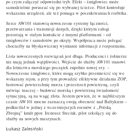
po czym załączyć odpowiedni tryb. Efekt – śmigłowiec może
samodzielnie poruszać się po wybranej ścieżce. Pilot kontroluje
wskazania urządzeń, ale też pomaga w poszukiwaniach rozbitka.
Serce AW101 stanowią nowoczesne systemy łączności,
przetwarzania i transmisji danych, dzięki którym załogi
pozostają w stałym kontakcie z innymi platformami – od
śmigłowców i samolotów po okręty. Współpraca może polegać
chociażby na błyskawicznej wymianie informacji z rozpoznania.
Lista nowoczesnych rozwiązań jest długa. Producenci i żołnierze
nie mają jednak wątpliwości. Wejście do służby AW101 stanowi
dla lotnictwa morskiego początek zupełnie nowej ery. –
Nowoczesne śmigłowce, które mogą szybko przemieścić się we
wskazany rejon, a przy tym prowadzić efektywne działania ZOP,
lustrować powierzchnię morza i przestrzeń powietrzną, czyli
mówiąc inaczej – budować morską i powietrzną świadomość
sytuacyjną, są na wagę złota. Jestem pewien, że w najbliższym
czasie AW101 mocno zaznaczą swoją obecność nad Bałtykiem –
podkreślał w jednej z wcześniejszych rozmów z „Polską
Zbrojną” kmdr ppor. Ireneusz Steciuk, pilot szkolący się do
służby na nowych maszynach.
Łukasz Zalesiński