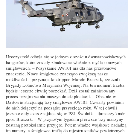
Uroczystość odbyła się w jednym z sześciu dwustanowiskowych
hangarów, które zostały zbudowane właśnie z myślą o nowych
śmigłowcach. – Pozyskanie AW101 ma dla nas przełomowe
znaczenie. Nowe śmigłowce znacząco zwiększą nasze
możliwości – przyznaje kmdr ppor. Marcin Braszak, rzecznik
Brygady Lotnictwa Marynarki Wojennej. Na ten moment trzeba
będzie jeszcze chwilę poczekać. Dziś został zainicjowany
proces przejmowania maszyn do eksploatacji. – Obecnie w
Darłowie stacjonują trzy śmigłowce AW101. Czwarty powinien
do nich dołączyć na początku przyszłego roku. W tej chwili
jeszcze cały czas znajduje się w PZL Świdnik – tłumaczy kmdr
ppor. Braszak. – W przyszłym tygodniu pierwsze trzy maszyny
zostaną protokolarnie przyjęte. Potem władze wojskowe nadadzą
im numery, a śmigłowce trafią do rejestru statków powietrznych –