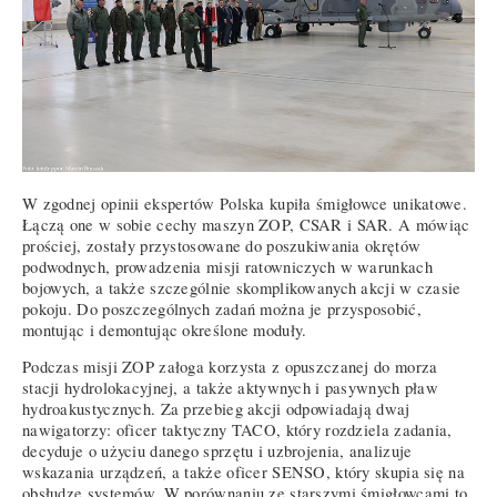
W zgodnej opinii ekspertów Polska kupiła śmigłowce unikatowe.
Łączą one w sobie cechy maszyn ZOP, CSAR i SAR. A mówiąc
prościej, zostały przystosowane do poszukiwania okrętów
podwodnych, prowadzenia misji ratowniczych w warunkach
bojowych, a także szczególnie skomplikowanych akcji w czasie
pokoju. Do poszczególnych zadań można je przysposobić,
montując i demontując określone moduły.
Podczas misji ZOP załoga korzysta z opuszczanej do morza
stacji hydrolokacyjnej, a także aktywnych i pasywnych pław
hydroakustycznych. Za przebieg akcji odpowiadają dwaj
nawigatorzy: oficer taktyczny TACO, który rozdziela zadania,
decyduje o użyciu danego sprzętu i uzbrojenia, analizuje
wskazania urządzeń, a także oficer SENSO, który skupia się na
obsłudze systemów. W porównaniu ze starszymi śmigłowcami to