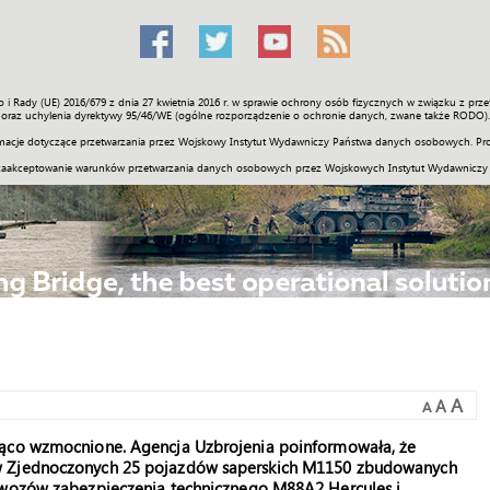
o i Rady (UE) 2016/679 z dnia 27 kwietnia 2016 r. w sprawie ochrony osób fizycznych w związku z 
Świat
Społeczność
Sport
Historia
Galerie
Wideo
ENGLI
oraz uchylenia dyrektywy 95/46/WE (ogólne rozporządzenie o ochronie danych, zwane także RODO).
acje dotyczące przetwarzania przez Wojskowy Instytut Wydawniczy Państwa danych osobowych. Pro
zaakceptowanie warunków przetwarzania danych osobowych przez Wojskowych Instytut Wydawniczy
A
A
A
ząco wzmocnione. Agencja Uzbrojenia poinformowała, że
ów Zjednoczonych 25 pojazdów saperskich M1150 zbudowanych
i wozów zabezpieczenia technicznego M88A2 Hercules i