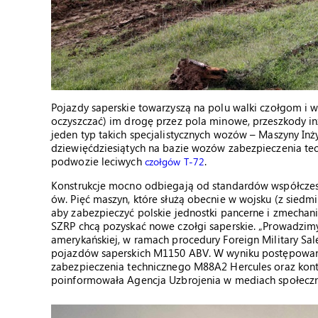
Pojazdy saperskie towarzyszą na polu walki czołgom i
oczyszczać) im drogę przez pola minowe, przeszkody inż
jeden typ takich specjalistycznych wozów – Maszyny In
dziewięćdziesiątych na bazie wozów zabezpieczenia tec
podwozie leciwych
.
czołgów T-72
Konstrukcje mocno odbiegają od standardów współczes
ów. Pięć maszyn, które służą obecnie w wojsku (z siedmi
aby zabezpieczyć polskie jednostki pancerne i zmechan
SZRP chcą pozyskać nowe czołgi saperskie. „Prowadzimy
amerykańskiej, w ramach procedury Foreign Military Sale
pojazdów saperskich M1150 ABV. W wyniku postępowania
zabezpieczenia technicznego M88A2 Hercules oraz ko
poinformowała Agencja Uzbrojenia w mediach społecz