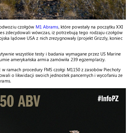
podwoziu czołgów
M1 Abrams
, które powstały na początku XXI
nes zdecydowali wówczas, iż potrzebują tego rodzaju czołgów
wojska lądowe USA z nich zrezygnowały (projekt Grizzly, koniec
tywnie wszystkie testy i badania wymagane przez US Marine
 sumie amerykańska armia zamówiła 239 egzemplarzy.
kać w ramach procedury FMS czołgi M1150 z zasobów Piechoty
wali o likwidacji swoich jednostek pancernych i wycofaniu ze
brams.