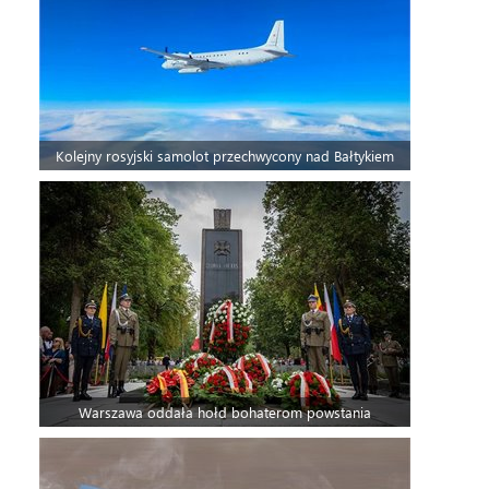
Kolejny rosyjski samolot przechwycony nad Bałtykiem
Warszawa oddała hołd bohaterom powstania