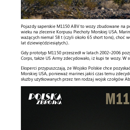
Pojazdy saperskie M1150 ABV to wozy zbudowane na 
wieku na zlecenie Korpusu Piechoty Morskiej USA. Mari
ważących niemal 58 t (czyli około 65 short tons), choć 
lat dziewięćdziesiątych.).
Gdy prototyp M1150 przeszedł w latach 2002–2006 pozy
Corps, także US Army zdecydowało, iż kupi te wozy. W
Eksperci przypuszczają, że Wojsko Polskie chce pozys
Morskiej USA, ponieważ marines jakiś czas temu zdecydo
służby użytkowanych przez ten rodzaj wojsk czołgów A