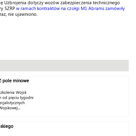
ę Uzbrojenia dotyczy wozów zabezpieczenia technicznego
ory SZRP
w ramach kontraktów na czołgi M1 Abrams zamówiły
raz, nie ujawniono.
ać pole minowe
zkolenia Wojsk
h od pięciu tygodni
cjalistycznych
Wojskowej...
lskiego