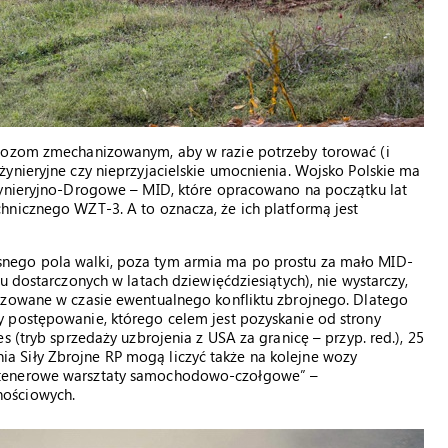
 wozom zmechanizowanym, aby w razie potrzeby torować (i
ynieryjne czy nieprzyjacielskie umocnienia. Wojsko Polskie ma
żynieryjno-Drogowe – MID, które opracowano na początku lat
hnicznego WZT-3. A to oznacza, że ich platformą jest
nego pola walki, poza tym armia ma po prostu za mało MID-
u dostarczonych w latach dziewięćdziesiątych), nie wystarczy,
izowane w czasie ewentualnego konfliktu zbrojnego. Dlatego
 postępowanie, którego celem jest pozyskanie od strony
s (tryb sprzedaży uzbrojenia z USA za granicę – przyp. red.), 25
 Siły Zbrojne RP mogą liczyć także na kolejne wozy
ntenerowe warsztaty samochodowo-czołgowe” –
nościowych.