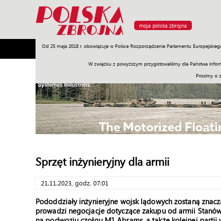
moja polska zbrojna
Od 25 maja 2018 r. obowiązuje w Polsce Rozporządzenie Parlamentu Europejskieg
Armia
Poligon
Sprzęt
Misje
Polityka
Prawo
W związku z powyższym przygotowaliśmy dla Państwa inform
Prosimy o 
Sprzęt inżynieryjny dla armii
21.11.2023, godz. 07:01
Pododdziały inżynieryjne wojsk lądowych zostaną znac
prowadzi negocjacje dotyczące zakupu od armii Stan
na podwoziu czołgu M1 Abrams, a także kolejnej parti