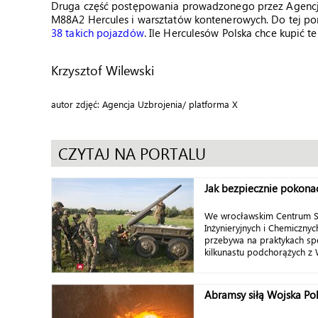
Druga część postępowania prowadzonego przez Agencj
M88A2 Hercules i warsztatów kontenerowych. Do tej p
38 takich pojazdów
. Ile Herculesów Polska chce kupić te
Krzysztof Wilewski
autor zdjęć: Agencja Uzbrojenia/ platforma X
CZYTAJ NA PORTALU
Jak bezpiecznie pokon
We wrocławskim Centrum S
Inżynieryjnych i Chemicznyc
przebywa na praktykach spe
kilkunastu podchorążych z 
Abramsy siłą Wojska Po