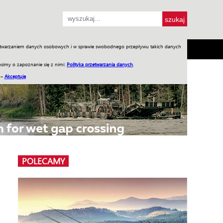
przetwarzaniem danych osobowych i w sprawie swobodnego przepływu takich danych
SH
SKLEP
Jednodniówki
Praca w WIW
simy o zapoznanie się z nimi:
Polityka przetwarzania danych
.
 –
Akceptuję
POLECAMY