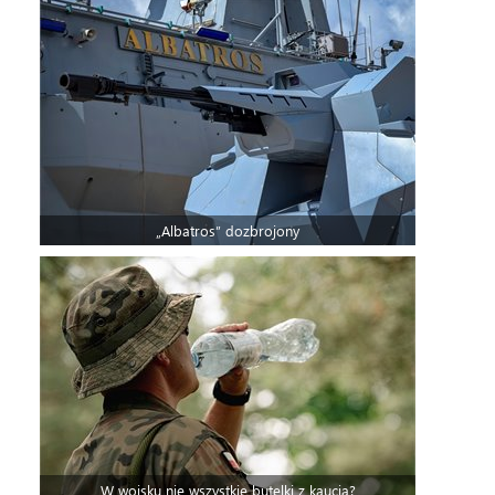
„Albatros” dozbrojony
W wojsku nie wszystkie butelki z kaucją?