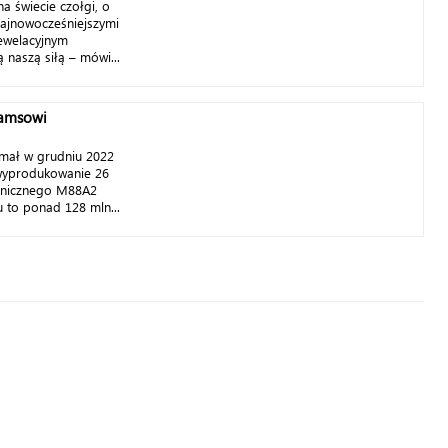
 świecie czołgi, o
najnowocześniejszymi
rewelacyjnym
naszą siłą – mówi...
ramsowi
mał w grudniu 2022
 wyprodukowanie 26
hnicznego M88A2
u to ponad 128 mln...