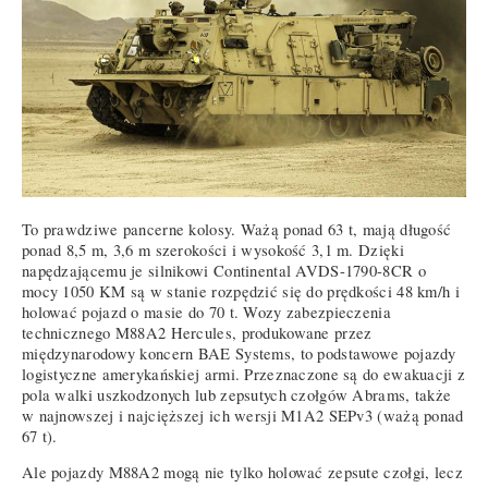
To prawdziwe pancerne kolosy. Ważą ponad 63 t, mają długość
ponad 8,5 m, 3,6 m szerokości i wysokość 3,1 m. Dzięki
napędzającemu je silnikowi Continental AVDS-1790-8CR o
mocy 1050 KM są w stanie rozpędzić się do prędkości 48 km/h i
holować pojazd o masie do 70 t. Wozy zabezpieczenia
technicznego M88A2 Hercules, produkowane przez
międzynarodowy koncern BAE Systems, to podstawowe pojazdy
logistyczne amerykańskiej armi. Przeznaczone są do ewakuacji z
pola walki uszkodzonych lub zepsutych czołgów Abrams, także
w najnowszej i najcięższej ich wersji M1A2 SEPv3 (ważą ponad
67 t).
Ale pojazdy M88A2 mogą nie tylko holować zepsute czołgi, lecz