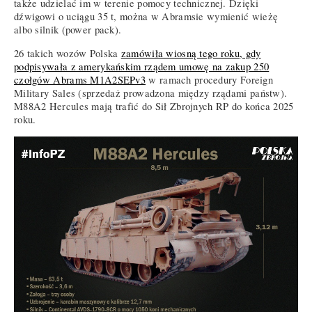
także udzielać im w terenie pomocy technicznej. Dzięki
dźwigowi o uciągu 35 t, można w Abramsie wymienić wieżę
albo silnik (power pack).
26 takich wozów Polska
zamówiła wiosną tego roku, gdy
podpisywała z amerykańskim rządem umowę na zakup 250
czołgów Abrams M1A2SEPv3
w ramach procedury Foreign
Military Sales (sprzedaż prowadzona między rządami państw).
M88A2 Hercules mają trafić do Sił Zbrojnych RP do końca 2025
roku.