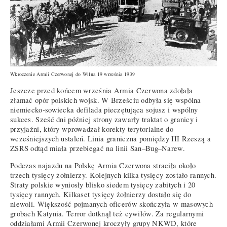
Wkroczenie Armii Czerwonej do Wilna 19 września 1939
Jeszcze przed końcem września Armia Czerwona zdołała
złamać opór polskich wojsk. W Brześciu odbyła się wspólna
niemiecko-sowiecka defilada pieczętująca sojusz i wspólny
sukces. Sześć dni później strony zawarły traktat o granicy i
przyjaźni, który wprowadzał korekty terytorialne do
wcześniejszych ustaleń. Linia graniczna pomiędzy III Rzeszą a
ZSRS odtąd miała przebiegać na linii San–Bug–Narew.
Podczas najazdu na Polskę Armia Czerwona straciła około
trzech tysięcy żołnierzy. Kolejnych kilka tysięcy zostało rannych.
Straty polskie wyniosły blisko siedem tysięcy zabitych i 20
tysięcy rannych. Kilkaset tysięcy żołnierzy dostało się do
niewoli. Większość pojmanych oficerów skończyła w masowych
grobach Katynia. Terror dotknął też cywilów. Za regularnymi
oddziałami Armii Czerwonej kroczyły grupy NKWD, które