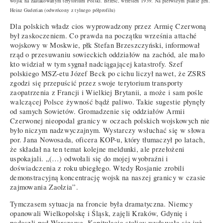
wojsk na zaatakowanym terytorium Polski. Brześć, wrzesień 1939. Na pierwszym planie gen.
Heinz Guderian (odwrócony z tylnego półprofilu)
Dla polskich władz cios wyprowadzony przez Armię Czerwoną
był zaskoczeniem. Co prawda na początku września attaché
wojskowy w Moskwie, płk Stefan Brzeszczyński, informował
rząd o przesuwaniu sowieckich oddziałów na zachód, ale mało
kto widział w tym sygnał nadciągającej katastrofy. Szef
polskiego MSZ-etu Józef Beck po cichu liczył nawet, że ZSRS
zgodzi się przepuścić przez swoje terytorium transporty
zaopatrzenia z Francji i Wielkiej Brytanii, a może i sam pośle
walczącej Polsce żywność bądź paliwo. Takie sugestie płynęły
od samych Sowietów. Gromadzenie się oddziałów Armii
Czerwonej nieopodal granicy w oczach polskich wojskowych nie
było niczym nadzwyczajnym. Wystarczy wsłuchać się w słowa
por. Jana Nowosada, oficera KOP-u, który tłumaczył po latach,
że składał na ten temat kolejne meldunki, ale przełożeni
uspokajali. „(…) odwołali się do mojej wyobraźni i
doświadczenia z roku ubiegłego. Wtedy Rosjanie zrobili
demonstracyjną koncentrację wojsk na naszej granicy w czasie
zajmowania Zaolzia”.
Tymczasem sytuacja na froncie była dramatyczna. Niemcy
opanowali Wielkopolskę i Śląsk, zajęli Kraków, Gdynię i
podeszli pod Warszawę. Kapitulacja stolicy wydawała się już