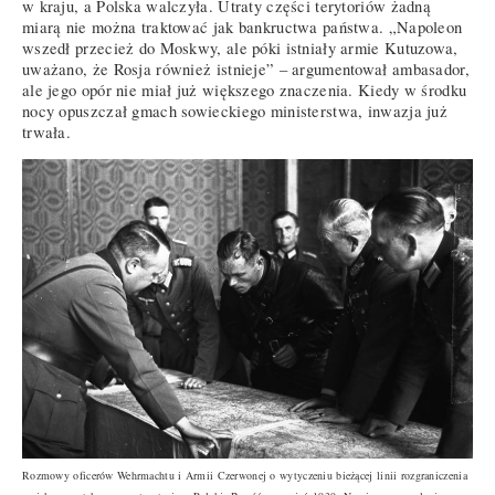
w kraju, a Polska walczyła. Utraty części terytoriów żadną
miarą nie można traktować jak bankructwa państwa. „Napoleon
wszedł przecież do Moskwy, ale póki istniały armie Kutuzowa,
uważano, że Rosja również istnieje” – argumentował ambasador,
ale jego opór nie miał już większego znaczenia. Kiedy w środku
nocy opuszczał gmach sowieckiego ministerstwa, inwazja już
trwała.
Rozmowy oficerów Wehrmachtu i Armii Czerwonej o wytyczeniu bieżącej linii rozgraniczenia