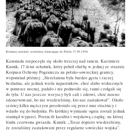
Kolumny piechoty sowieckiej wkraczające do Polski 17.09.1939r
Kanonada rozpoczęła się około trzeciej nad ranem. Kazimierz
Kumik, 17-letni ochotnik, który pełnił służbę w jednej ze strażnic
Korpusu Ochrony Pogranicza na polsko-sowieckiej granicy,
wspominał później: „Strzelanina była bardzo gęsta i raczej
bezładna, ale jednak wielu napastników, choć słabo widocznych
w pomroce nocnej, padało i nie podnosiło się, ranni czołgali się
do tyłu. U nas jeszcze wszyscy byli cali i zdrowi, choć mocno
zdenerwowani, bo nie wiedzieliśmy, kto nas zaatakował”. Około
szóstej kilku mężczyzn przedostało się przez mur strażnicy i
wdarło się do budynku. Po krótkiej wymianie ognia zostali jednak
stamtąd wyparci. Porzucili karabin i wojskową czapkę, na której
lśniła czerwona gwiazda. Kumik: „Teraz dopiero wiedzieliśmy,
że zostaliśmy zaatakowani przez regularne sowieckie wojska”.