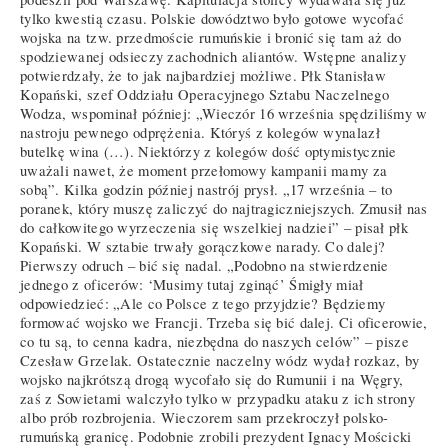
tylko kwestią czasu. Polskie dowództwo było gotowe wycofać
wojska na tzw. przedmoście rumuńskie i bronić się tam aż do
spodziewanej odsieczy zachodnich aliantów. Wstępne analizy
potwierdzały, że to jak najbardziej możliwe. Płk Stanisław
Kopański, szef Oddziału Operacyjnego Sztabu Naczelnego
Wodza, wspominał później: „Wieczór 16 września spędziliśmy w
nastroju pewnego odprężenia. Któryś z kolegów wynalazł
butelkę wina (…). Niektórzy z kolegów dość optymistycznie
uważali nawet, że moment przełomowy kampanii mamy za
sobą”. Kilka godzin później nastrój prysł. „17 września – to
poranek, który muszę zaliczyć do najtragiczniejszych. Zmusił nas
do całkowitego wyrzeczenia się wszelkiej nadziei” – pisał płk
Kopański. W sztabie trwały gorączkowe narady. Co dalej?
Pierwszy odruch – bić się nadal. „Podobno na stwierdzenie
jednego z oficerów: ‘Musimy tutaj zginąć’ Śmigły miał
odpowiedzieć: „Ale co Polsce z tego przyjdzie? Będziemy
formować wojsko we Francji. Trzeba się bić dalej. Ci oficerowie,
co tu są, to cenna kadra, niezbędna do naszych celów” – pisze
Czesław Grzelak. Ostatecznie naczelny wódz wydał rozkaz, by
wojsko najkrótszą drogą wycofało się do Rumunii i na Węgry,
zaś z Sowietami walczyło tylko w przypadku ataku z ich strony
albo prób rozbrojenia. Wieczorem sam przekroczył polsko-
rumuńską granicę. Podobnie zrobili prezydent Ignacy Mościcki