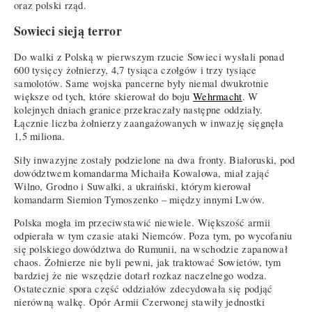
oraz polski rząd.
Sowieci sieją terror
Do walki z Polską w pierwszym rzucie Sowieci wysłali ponad
600 tysięcy żołnierzy, 4,7 tysiąca czołgów i trzy tysiące
samolotów. Same wojska pancerne były niemal dwukrotnie
większe od tych, które skierował do boju
Wehrmacht
. W
kolejnych dniach granice przekraczały następne oddziały.
Łącznie liczba żołnierzy zaangażowanych w inwazję sięgnęła
1,5 miliona.
Siły inwazyjne zostały podzielone na dwa fronty. Białoruski, pod
dowództwem komandarma Michaiła Kowalowa, miał zająć
Wilno, Grodno i Suwałki, a ukraiński, którym kierował
komandarm Siemion Tymoszenko – między innymi Lwów.
Polska mogła im przeciwstawić niewiele. Większość armii
odpierała w tym czasie ataki Niemców. Poza tym, po wycofaniu
się polskiego dowództwa do Rumunii, na wschodzie zapanował
chaos. Żołnierze nie byli pewni, jak traktować Sowietów, tym
bardziej że nie wszędzie dotarł rozkaz naczelnego wodza.
Ostatecznie spora część oddziałów zdecydowała się podjąć
nierówną walkę. Opór Armii Czerwonej stawiły jednostki