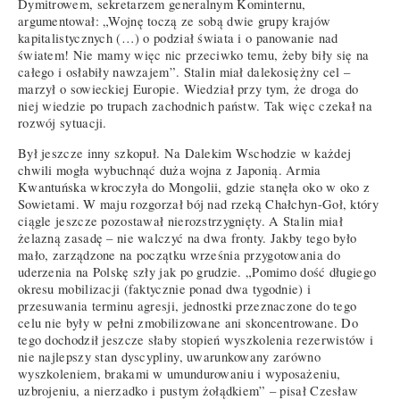
Dymitrowem, sekretarzem generalnym Kominternu,
argumentował: „Wojnę toczą ze sobą dwie grupy krajów
kapitalistycznych (…) o podział świata i o panowanie nad
światem! Nie mamy więc nic przeciwko temu, żeby biły się na
całego i osłabiły nawzajem”. Stalin miał dalekosiężny cel –
marzył o sowieckiej Europie. Wiedział przy tym, że droga do
niej wiedzie po trupach zachodnich państw. Tak więc czekał na
rozwój sytuacji.
Był jeszcze inny szkopuł. Na Dalekim Wschodzie w każdej
chwili mogła wybuchnąć duża wojna z Japonią. Armia
Kwantuńska wkroczyła do Mongolii, gdzie stanęła oko w oko z
Sowietami. W maju rozgorzał bój nad rzeką Chałchyn-Goł, który
ciągle jeszcze pozostawał nierozstrzygnięty. A Stalin miał
żelazną zasadę – nie walczyć na dwa fronty. Jakby tego było
mało, zarządzone na początku września przygotowania do
uderzenia na Polskę szły jak po grudzie. „Pomimo dość długiego
okresu mobilizacji (faktycznie ponad dwa tygodnie) i
przesuwania terminu agresji, jednostki przeznaczone do tego
celu nie były w pełni zmobilizowane ani skoncentrowane. Do
tego dochodził jeszcze słaby stopień wyszkolenia rezerwistów i
nie najlepszy stan dyscypliny, uwarunkowany zarówno
wyszkoleniem, brakami w umundurowaniu i wyposażeniu,
uzbrojeniu, a nierzadko i pustym żołądkiem” – pisał Czesław