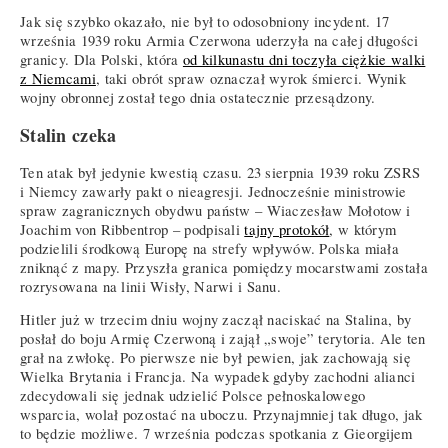
Jak się szybko okazało, nie był to odosobniony incydent. 17
września 1939 roku Armia Czerwona uderzyła na całej długości
granicy. Dla Polski, która
od kilkunastu dni toczyła ciężkie walki
z Niemcami
, taki obrót spraw oznaczał wyrok śmierci. Wynik
wojny obronnej został tego dnia ostatecznie przesądzony.
Stalin czeka
Ten atak był jedynie kwestią czasu. 23 sierpnia 1939 roku ZSRS
i Niemcy zawarły pakt o nieagresji. Jednocześnie ministrowie
spraw zagranicznych obydwu państw – Wiaczesław Mołotow i
Joachim von Ribbentrop – podpisali
tajny protokół
, w którym
podzielili środkową Europę na strefy wpływów. Polska miała
zniknąć z mapy. Przyszła granica pomiędzy mocarstwami została
rozrysowana na linii Wisły, Narwi i Sanu.
Hitler już w trzecim dniu wojny zaczął naciskać na Stalina, by
posłał do boju Armię Czerwoną i zajął „swoje” terytoria. Ale ten
grał na zwłokę. Po pierwsze nie był pewien, jak zachowają się
Wielka Brytania i Francja. Na wypadek gdyby zachodni alianci
zdecydowali się jednak udzielić Polsce pełnoskalowego
wsparcia, wolał pozostać na uboczu. Przynajmniej tak długo, jak
to będzie możliwe. 7 września podczas spotkania z Gieorgijem