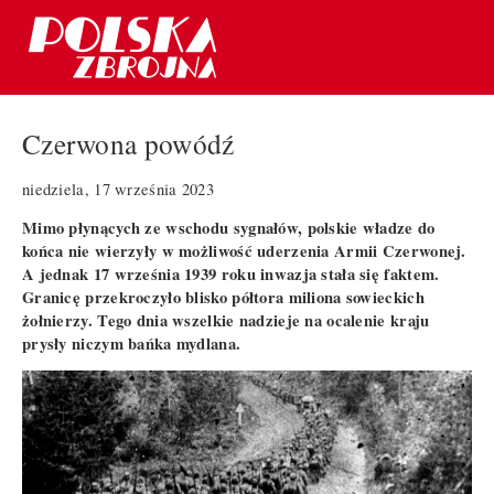
Czerwona powódź
niedziela, 17 września 2023
Mimo płynących ze wschodu sygnałów, polskie władze do
końca nie wierzyły w możliwość uderzenia Armii Czerwonej.
A jednak 17 września 1939 roku inwazja stała się faktem.
Granicę przekroczyło blisko półtora miliona sowieckich
żołnierzy. Tego dnia wszelkie nadzieje na ocalenie kraju
prysły niczym bańka mydlana.