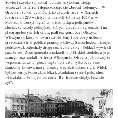
Sowieci szybko zajmowali polskie terytorium, siejąc
jednocześnie terror i dopuszczając się zbrodni wojennych. W
Grodnie używali cywilów jako żywych tarcz, w Sarnach
rozstrzelali 280 wziętych do niewoli żołnierzy KOP-u, w
Mostach otworzyli ogień do blisko tysiąca policjantów i
słuchaczy szkoły policyjnej, których uprzednio zgromadzili na
placu apelowym. Ich ofiarą padł też gen. Józef Olszyna-
Wilczyński, który w towarzystwie żony i kierowcy usiłował
przedostać się w pobliże granicy z Litwą. Samochodowi, którym
podróżował, zajechały drogę sowieckie czołgi. Sołdaci wywlekli
pasażerów. Żonę generała zamknęli w pobliskiej stodole, a jego
samego rozstrzelali. Alfreda Wilczyńska-Olszyna już po wojnie
wspominała: „(…) głowa męża była cała, tylko oczy i nos
stanowiły krwawą masę, a mózg wyciekał uchem (…). Widok
był potworny. Podeszłam bliżej, zbadałam serce i puls, choć
wiedziałam, że to jest daremne. Był jeszcze ciepły, lecz nie
żył”.