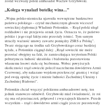
został wezwany polski ambasador Wacław Grzybowski.
„Kolega wynalazł butelkę wina...”
„Wojna polsko-niemiecka ujawniła wewnętrzne bankructwo
państwa polskiego – czytał mechanicznym głosem wiceszef
sowieckiej dyplomacji Władimir Potiomkin. – Rząd polski uległ
rozkładowi i nie przejawia oznak życia. Oznacza to, że państwo
polskie i jego rząd faktycznie przestały istnieć. Tym samym
utraciły ważność umowy zawarte pomiędzy ZSRS a Polską”.
Twarz stojącego na środku sali Grzybowskiego coraz bardziej
tężała, a Potiomkin ciągnął dalej: „Rząd sowiecki nie może
pozostać obojętny na fakt, że zamieszkująca terytorium Polski
pobratymcza ludność ukraińska i białoruska pozostawiona
własnemu losowi stała się bezbronna. Wobec powyższych
okoliczności rząd sowiecki polecił naczelnemu dowództwu Armii
Czerwonej, aby nakazano wojskom przekroczyć granicę i wziąć
pod swoją opiekę życie i mienie ludności Zachodniej Ukrainy i
Zachodniej Białorusi”.
Potiomkin chciał wręczyć polskiemu ambasadorowi notę, ten
jednak stanowczo odmówił. Grzybowski miał świadomość, że roi
się ona od przeinaczeń, półprawd i zwyczajnych kłamstw. Przede
wszystkim – rząd i dowództwo armii ciągle jeszcze pozostawały