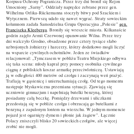
Korpusu Ochrony Pogranicza. Przez trzy dni bronił się Rejon
Umocniony „Sarny”. Oddziały naprędce zebrane przez gen.
Wilhelma Orlika-Rückemanna stoczyły bitwy pod Szackiem i
Wytycznem. Pierwszą udało się nawet wygrać. Straty sowieckim
kolumnom zadała Samodzielna Grupa Operacyjna „Polesie”
gen.
Franciszka Kleeberga
. Broniły się wreszcie miasta. Kilkanaście
godzin zajęło Armii Czerwonej opanowanie Wilna. Przez trzy
dni walczyło Grodno, obsadzone przez cztery tysiące słabo
uzbrojonych żołnierzy i harcerzy, którzy dodatkowo mogli liczyć
na wsparcie cywilnych ochotników. Jeden ze świadków
relacjonował: „Tymczasem w pobliżu Teatru Miejskiego odbywa
się taka scena: młody kapral przy pomocy osobnika cywilnego
ciągną z pobliskich koszar armatkę przeciwlotniczą. Ustawiają
ją w odległości 400 metrów od czołgu i zaczynają weń prażyć.
Trafiają w gąsienicę i unieruchamiają czołg. Od tego momentu
następuje błyskawiczna przemiana sytuacji. Zjawiają się
uczniowie gimnazjum i napełniają butelki benzyną, której
posiadamy całą beczkę. Pomiędzy drzewami i uliczkami
przedostają się w pobliże czołgu i obrzucają go butelkami z
benzyną z zapalonym lontem na wierzchu. W jednym momencie
pojazd jest ogarnięty dymem i płonie jak żagiew”. Łącznie
Polacy zniszczyli blisko 20 sowieckich czołgów, ale więcej
zrobić nie mogli.