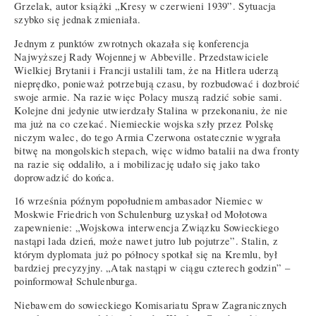
Grzelak, autor książki „Kresy w czerwieni 1939”. Sytuacja
szybko się jednak zmieniała.
Jednym z punktów zwrotnych okazała się konferencja
Najwyższej Rady Wojennej w Abbeville. Przedstawiciele
Wielkiej Brytanii i Francji ustalili tam, że na Hitlera uderzą
nieprędko, ponieważ potrzebują czasu, by rozbudować i dozbroić
swoje armie. Na razie więc Polacy muszą radzić sobie sami.
Kolejne dni jedynie utwierdzały Stalina w przekonaniu, że nie
ma już na co czekać. Niemieckie wojska szły przez Polskę
niczym walec, do tego Armia Czerwona ostatecznie wygrała
bitwę na mongolskich stepach, więc widmo batalii na dwa fronty
na razie się oddaliło, a i mobilizację udało się jako tako
doprowadzić do końca.
16 września późnym popołudniem ambasador Niemiec w
Moskwie Friedrich von Schulenburg uzyskał od Mołotowa
zapewnienie: „Wojskowa interwencja Związku Sowieckiego
nastąpi lada dzień, może nawet jutro lub pojutrze”. Stalin, z
którym dyplomata już po północy spotkał się na Kremlu, był
bardziej precyzyjny. „Atak nastąpi w ciągu czterech godzin” –
poinformował Schulenburga.
Niebawem do sowieckiego Komisariatu Spraw Zagranicznych