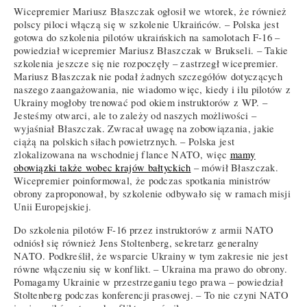
Wicepremier Mariusz Błaszczak ogłosił we wtorek, że również
polscy piloci włączą się w szkolenie Ukraińców. – Polska jest
gotowa do szkolenia pilotów ukraińskich na samolotach F-16 –
powiedział wicepremier Mariusz Błaszczak w Brukseli. – Takie
szkolenia jeszcze się nie rozpoczęły – zastrzegł wicepremier.
Mariusz Błaszczak nie podał żadnych szczegółów dotyczących
naszego zaangażowania, nie wiadomo więc, kiedy i ilu pilotów z
Ukrainy mogłoby trenować pod okiem instruktorów z WP. –
Jesteśmy otwarci, ale to zależy od naszych możliwości –
wyjaśniał Błaszczak. Zwracał uwagę na zobowiązania, jakie
ciążą na polskich siłach powietrznych. – Polska jest
zlokalizowana na wschodniej flance NATO, więc
mamy
obowiązki także wobec krajów bałtyckich
– mówił Błaszczak.
Wicepremier poinformowal, że podczas spotkania ministrów
obrony zaproponował, by szkolenie odbywało się w ramach misji
Unii Europejskiej.
Do szkolenia pilotów F-16 przez instruktorów z armii NATO
odniósł się również Jens Stoltenberg, sekretarz generalny
NATO. Podkreślił, że wsparcie Ukrainy w tym zakresie nie jest
równe włączeniu się w konflikt. – Ukraina ma prawo do obrony.
Pomagamy Ukrainie w przestrzeganiu tego prawa – powiedział
Stoltenberg podczas konferencji prasowej. – To nie czyni NATO