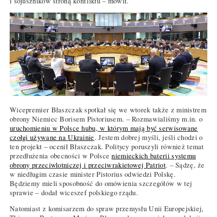
i sojuszników stroną konfliktu – mówił.
Wicepremier Błaszczak spotkał się we wtorek także z ministrem
obrony Niemiec Borisem Pistoriusem. – Rozmawialiśmy m.in. o
uruchomieniu w Polsce hubu, w którym mają być serwisowane
czołgi używane na Ukrainie
. Jestem dobrej myśli, jeśli chodzi o
ten projekt – ocenił Błaszczak. Politycy poruszyli również temat
przedłużenia obecności w Polsce
niemieckich baterii systemu
obrony przeciwlotniczej i przeciwrakietowej Patriot
. – Sądzę, że
w niedługim czasie minister Pistorius odwiedzi Polskę.
Będziemy mieli sposobność do omówienia szczegółów w tej
sprawie – dodał wiceszef polskiego rządu.
Natomiast z komisarzem do spraw przemysłu Unii Europejskiej,