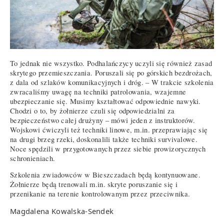
To jednak nie wszystko. Podhalańczycy uczyli się również zasad
skrytego przemieszczania. Poruszali się po górskich bezdrożach,
z dala od szlaków komunikacyjnych i dróg. – W trakcie szkolenia
zwracaliśmy uwagę na techniki patrolowania, wzajemne
ubezpieczanie się. Musimy kształtować odpowiednie nawyki.
Chodzi o to, by żołnierze czuli się odpowiedzialni za
bezpieczeństwo całej drużyny – mówi jeden z instruktorów.
Wojskowi ćwiczyli też techniki linowe, m.in. przeprawiając się
na drugi brzeg rzeki, doskonalili także techniki survivalowe.
Noce spędzili w przygotowanych przez siebie prowizorycznych
schronieniach.
Szkolenia zwiadowców w Bieszczadach będą kontynuowane.
Żołnierze będą trenowali m.in. skryte poruszanie się i
przenikanie na terenie kontrolowanym przez przeciwnika.
Magdalena Kowalska-Sendek