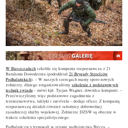
W Bieszczadach
szkoliła się kompania rozpoznawcza z 21
Batalionu Dowodzenia (pododdział
21 Brygady Strzelców
Podhalańskich
). – W naszych szeregach mamy sporo nowych
żołnierzy, dlatego zorganizowaliśmy
szkolenie z podstawowych
technik zwiadu
– mówi kpt. Tycjan Wagner, dowódca kompanii. –
Przećwiczyliśmy więc podstawowe zagadnienia z
terenoznawstwa, taktyki i survivalu – dodaje oficer. Z kompanią
rozpoznawczą działali również ochotnicy dobrowolnej
zasadniczej służby wojskowej. Żołnierze DZSW są obecnie w
trakcie szkolenia specjalistycznego.
Podhalańczycy trenowali w rejonie nadleśnictwa Bircza. –