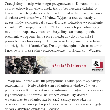
Zaczęliśmy od odpowiedniego przygotowania. Kursanci musieli
zabrać odpowiedni ekwipunek, tak by bezpiecznie działać w
terenie przez trzy dni i spędzić pod chmurką dwie noce – mówi
dowódca zwiadowców z 21 bdow. Wyjaśnia też, że każdy z
uczestników ćwiczeń cały czas dźwigał potrzebne wyposażenie
ze sobą. W ważących średnio 30 kg plecakach podhalańczycy
mieli m.in. zapasowy mundur i buty, liny, karimatę, śpiwór,
prowiant, wodę oraz inny sprzęt niezbędny do bytowania i
prowadzenia obserwacji. – Oczywiście każdy miał także broń,
amunicję, hełm i kamizelkę. Do tego niezbędna była nam termo-
i noktowizja oraz radary rozpoznawcze – wylicza kpt. Wagner.
– Wojskowi poznawali lub przypominali sobie podstawy taktyki
rozpoznania. – Najważniejszym zadaniem zwiadowców jest
przede wszystkim pozyskiwanie informacji o siłach przeciwnika,
jego uzbrojeniu i terenie, na którym działa. By dobrze
wykonywać to zadanie, trzeba znać zasady prowadzenia
obserwacji – mówi jeden podoficerów. – Ta podstawowa reguła
dotyczy skrytego działania – dodaje.