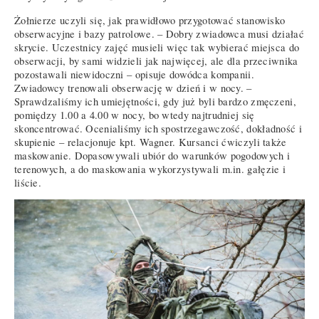
Żołnierze uczyli się, jak prawidłowo przygotować stanowisko
obserwacyjne i bazy patrolowe. – Dobry zwiadowca musi działać
skrycie. Uczestnicy zajęć musieli więc tak wybierać miejsca do
obserwacji, by sami widzieli jak najwięcej, ale dla przeciwnika
pozostawali niewidoczni – opisuje dowódca kompanii.
Zwiadowcy trenowali obserwację w dzień i w nocy. –
Sprawdzaliśmy ich umiejętności, gdy już byli bardzo zmęczeni,
pomiędzy 1.00 a 4.00 w nocy, bo wtedy najtrudniej się
skoncentrować. Ocenialiśmy ich spostrzegawczość, dokładność i
skupienie – relacjonuje kpt. Wagner. Kursanci ćwiczyli także
maskowanie. Dopasowywali ubiór do warunków pogodowych i
terenowych, a do maskowania wykorzystywali m.in. gałęzie i
liście.