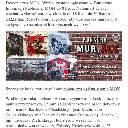
Dziedzictwa MON. Wyniki zostaną ogłoszone w Biuletynie
Informacji Publicznej MON do 8 lipca. Natomiast artyści
powinni wykonać prace w okresie od 18 lipca do 30 listopada
2022 roku. Resort obrony sugeruje, aby odsłonięcia murali były
związane z rocznicami historycznych wydarzeń.
Szczegóły konkursu i regulamin
można znaleźć na stronie MON
.
W ubiegłym roku ministerstwo na przygotowanie konkursowych
murali przeznaczyło 1,5 mln zł. Dofinansowane prace dotyczyły
m.in. marszałka Józefa Piłsudskiego, gen. Kazimierza
Grudzielskiego, mjr Danuty Szyksznian-Ossowskiej „Sarenki”,
mjr. Tadeusza Zielińskiego, bohaterów września `39,
powstańców warszawskich, Eskadry Kościuszkowskiej, 27