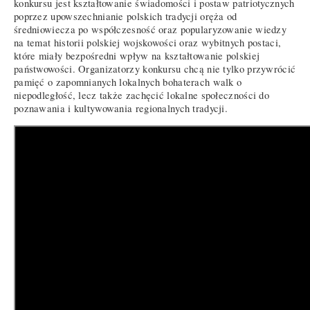
konkursu jest kształtowanie świadomości i postaw patriotycznych
poprzez upowszechnianie polskich tradycji oręża od
średniowiecza po współczesność oraz popularyzowanie wiedzy
na temat historii polskiej wojskowości oraz wybitnych postaci,
które miały bezpośredni wpływ na kształtowanie polskiej
państwowości. Organizatorzy konkursu chcą nie tylko przywrócić
pamięć o zapomnianych lokalnych bohaterach walk o
niepodległość, lecz także zachęcić lokalne społeczności do
poznawania i kultywowania regionalnych tradycji.