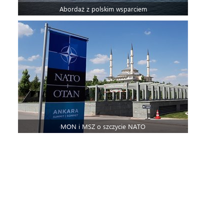
Abordaż z polskim wsparciem
MON i MSZ o szczycie NATO