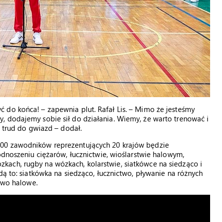
 do końca! – zapewnia plut. Rafał Lis. – Mimo że jesteśmy
, dodajemy sobie sił do działania. Wiemy, że warto trenować i
z trud do gwiazd – dodał.
500 zawodników reprezentujących 20 krajów będzie
odnoszeniu ciężarów, łucznictwie, wioślarstwie halowym,
ach, rugby na wózkach, kolarstwie, siatkówce na siedząco i
dą to: siatkówka na siedząco, łucznictwo, pływanie na różnych
stwo halowe.