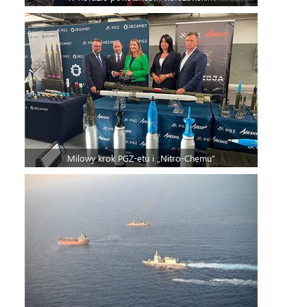
Milowy krok PGZ-etu i „Nitro-Chemu”