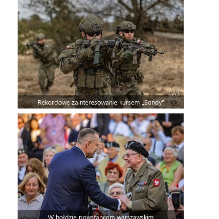
Rekordowe zainteresowanie kursem „Sondy”
W hołdzie powstańcom warszawskim