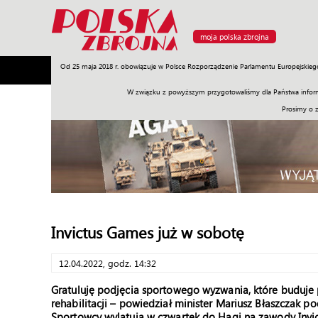
moja polska zbrojna
Od 25 maja 2018 r. obowiązuje w Polsce Rozporządzenie Parlamentu Europejskieg
Armia
Poligon
Sprzęt
Misje
Polityka
Prawo
W związku z powyższym przygotowaliśmy dla Państwa inform
Prosimy o 
Invictus Games już w sobotę
12.04.2022, godz. 14:32
Gratuluję podjęcia sportowego wyzwania, które buduje p
rehabilitacji – powiedział minister Mariusz Błaszczak
Sportowcy wylatują w czwartek do Hagi na zawody Invi