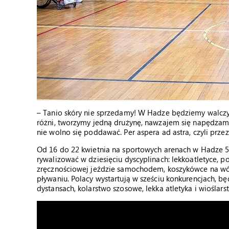
– Tanio skóry nie sprzedamy! W Hadze będziemy walczyć
różni, tworzymy jedną drużynę, nawzajem się napędzamy
nie wolno się poddawać. Per aspera ad astra, czyli prze
Od 16 do 22 kwietnia na sportowych arenach w Hadze 
rywalizować w dziesięciu dyscyplinach: lekkoatletyce, p
zręcznościowej jeździe samochodem, koszykówce na wózk
pływaniu. Polacy wystartują w sześciu konkurencjach, bę
dystansach, kolarstwo szosowe, lekka atletyka i wioślar