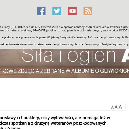
o i Rady (UE) 2016/679 z dnia 27 kwietnia 2016 r. w sprawie ochrony osób fizycznych w związku z 
Świat
Społeczność
Sport
Historia
Galerie
Wideo
ENGLI
oraz uchylenia dyrektywy 95/46/WE (ogólne rozporządzenie o ochronie danych, zwane także RODO).
acje dotyczące przetwarzania przez Wojskowy Instytut Wydawniczy Państwa danych osobowych. Pro
zaakceptowanie warunków przetwarzania danych osobowych przez Wojskowych Instytut Wydawniczy
A
A
A
ostawy i charaktery, uczy wytrwałości, ale pomaga też w
 podczas spotkania z drużyną weteranów poszkodowanych.
ctus Games.