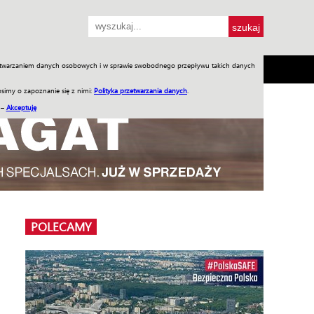
przetwarzaniem danych osobowych i w sprawie swobodnego przepływu takich danych
SH
SKLEP
Jednodniówki
Praca w WIW
simy o zapoznanie się z nimi:
Polityka przetwarzania danych
.
 –
Akceptuję
POLECAMY