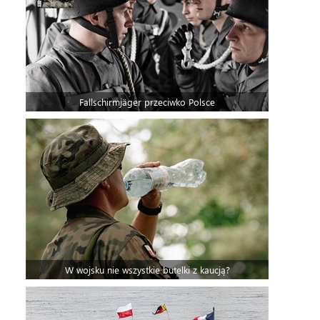
Fallschirmjäger przeciwko Polsce
W wojsku nie wszystkie butelki z kaucją?