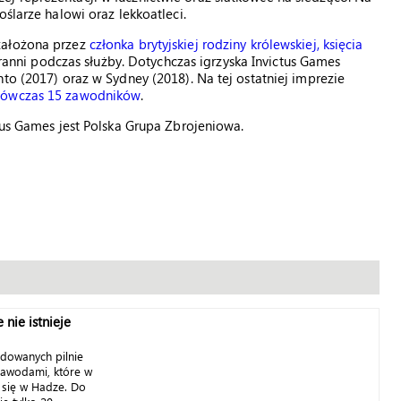
ślarze halowi oraz lekkoatleci.
założona przez
członka brytyjskiej rodziny królewskiej, księcia
i ranni podczas służby. Dotychczas igrzyska Invictus Games
to (2017) oraz w Sydney (2018). Na tej ostatniej imprezie
wówczas 15 zawodników
.
tus Games jest Polska Grupa Zbrojeniowa.
 nie istnieje
dowanych pilnie
zawodami, które w
 się w Hadze. Do