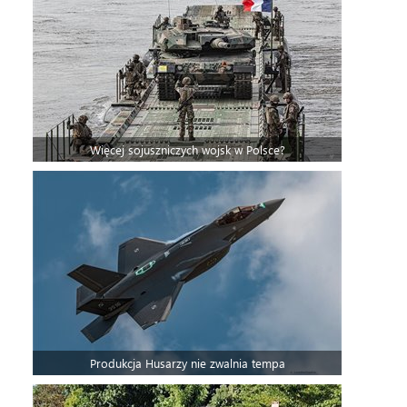
Więcej sojuszniczych wojsk w Polsce?
Produkcja Husarzy nie zwalnia tempa