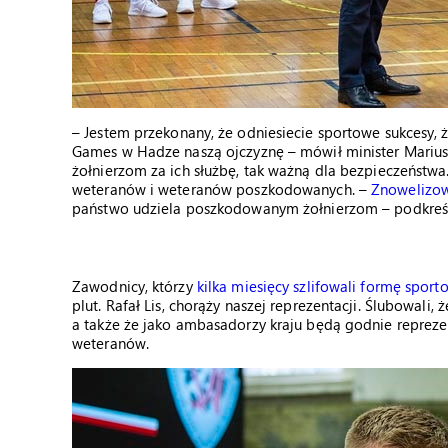
– Jestem przekonany, że odniesiecie sportowe sukcesy,
Games w Hadze naszą ojczyznę – mówił minister Mariu
żołnierzom za ich służbę, tak ważną dla bezpieczeństwa
weteranów i weteranów poszkodowanych. –
Znowelizow
państwo udziela poszkodowanym żołnierzom – podkreślił
Zawodnicy, którzy
kilka miesięcy szlifowali formę sport
plut. Rafał Lis, chorąży naszej reprezentacji. Ślubowali,
a także że jako ambasadorzy kraju będą godnie reprezen
weteranów.