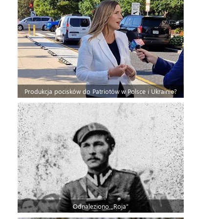
Produkcja pocisków do Patriotów w Polsce i Ukrainie?
Odnaleziono „Roja”