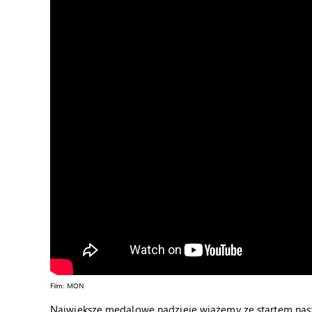
Film: MON
Największe medalowe nadzieje wiążemy ze startem nasze