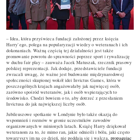
– Idea, która przyświeca fundacji założonej przez księcia
Harry`ego, polega na popularyzacji wiedzy o weteranach i ich
dokonaniach. Ważną częścią tej działalności jest także
promowanie powrotu do sprawności poprzez sport i rywalizację
w duchu fair play – zauważa Jacek Matuszak, rzecznik prasowy
polskiej reprezentacji. Jak dodaje, przedstawiciele fundacji
zwracali uwagę, że ważne jest budowanie międzynarodowej
społeczności skupionej wokół idei Invictus Games, która w
poszczególnych krajach angażowałaby jak najwięcej osób,
zarówno spośród weteranów, jak i osób wspierających to
środowisko. Chodzi bowiem o to, aby dotrzeć z przesłaniem
Invictusa do jak największej liczby osób.
Jubileuszowe spotkanie w Londynie było także okazją do
wspomnień i rozmów w gronie uczestników zawodów
organizowanych w minionych latach. Książę Harry dziękował
weteranom za to, że mimo ran, jakie odnieśli i bólu, jaki często
towarzyszy im na co dzień, nie poddają się i walczą,
propagując