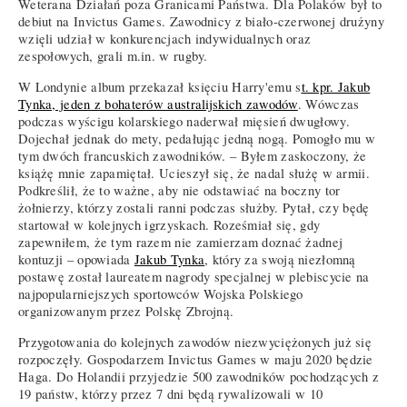
Weterana Działań poza Granicami Państwa. Dla Polaków był to
debiut na Invictus Games. Zawodnicy z biało-czerwonej drużyny
wzięli udział w konkurencjach indywidualnych oraz
zespołowych, grali m.in. w rugby.
W Londynie album przekazał księciu Harry'emu s
t. kpr. Jakub
Tynka, jeden z bohaterów australijskich zawodów
. Wówczas
podczas wyścigu kolarskiego naderwał mięsień dwugłowy.
Dojechał jednak do mety, pedałując jedną nogą. Pomogło mu w
tym dwóch francuskich zawodników. – Byłem zaskoczony, że
książę mnie zapamiętał. Ucieszył się, że nadal służę w armii.
Podkreślił, że to ważne, aby nie odstawiać na boczny tor
żołnierzy, którzy zostali ranni podczas służby. Pytał, czy będę
startował w kolejnych igrzyskach. Roześmiał się, gdy
zapewniłem, że tym razem nie zamierzam doznać żadnej
kontuzji – opowiada
Jakub Tynka
, który za swoją niezłomną
postawę został laureatem nagrody specjalnej w plebiscycie na
najpopularniejszych sportowców Wojska Polskiego
organizowanym przez Polskę Zbrojną.
Przygotowania do kolejnych zawodów niezwyciężonych już się
rozpoczęły. Gospodarzem Invictus Games w maju 2020 będzie
Haga. Do Holandii przyjedzie 500 zawodników pochodzących z
19 państw, którzy przez 7 dni będą rywalizowali w 10