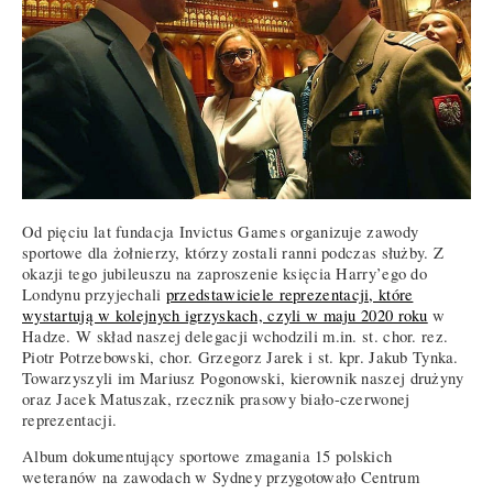
Od pięciu lat fundacja Invictus Games organizuje zawody
sportowe dla żołnierzy, którzy zostali ranni podczas służby. Z
okazji tego jubileuszu na zaproszenie księcia Harry’ego do
Londynu przyjechali
przedstawiciele reprezentacji, które
wystartują w kolejnych igrzyskach, czyli w maju 2020 roku
w
Hadze. W skład naszej delegacji wchodzili m.in. st. chor. rez.
Piotr Potrzebowski, chor. Grzegorz Jarek i st. kpr. Jakub Tynka.
Towarzyszyli im Mariusz Pogonowski, kierownik naszej drużyny
oraz Jacek Matuszak, rzecznik prasowy biało-czerwonej
reprezentacji.
Album dokumentujący sportowe zmagania 15 polskich
weteranów na zawodach w Sydney przygotowało Centrum