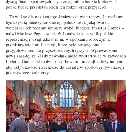
dyscyplinach sportowych. Tym zmaganiom będzie kibicować
ponad tysiąc przedstawicieli ich rodzin oraz przyjaciół.
– To ważne dla nas i całego środowiska weteranów, że możemy
być częścią międzynarodowej społeczności, jaką tworzą
weterani i ich rodziny skupieni wokół fundacji Invictus Games –
mówi Mariusz Pogonowski. W Londynie kierownik polskiej
reprezentacji wziął udział m.in. w spotkaniu roboczym z
przedstawicielami fundacji, które było poświęcone
przygotowaniom do przyszłorocznych igrzysk. Wprowadzono
nową zasadę, że każdy zawodnik może wystartować w zawodach
Invictus Games tylko dwa razy, bowiem fundacji zależy na tym,
aby aktywizować i zachęcać do udziału w sportowej rywalizacji
jak najwięcej żołnierzy.