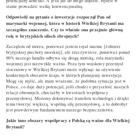
potencjalny konflikt. A jeśli już do niego dojdzie, będzie w
stanie prowadzić walkę konwencjonalną.
Odpowiedź na pytanie o inwestycje rozpoczął Pan od
marynarki wojennej, która w historii Wielkiej Brytanii ma
szczególne znaczenie. Czy to właśnie ona przejmie główną
rolę w brytyjskich siłach zbrojnych?
Zacząłem od morza, ponieważ jestem royal marine [żołnierz
brytyjskiej piechoty morskiej], ale rzeczywiście, ponieważ ponad
90% naszego handlu odbywa się drogą morską, rola marynarki
wojennej jest niezwykle ważna. Poza tym wojskowy przemysł
stoczniowy w Wielkiej Brytanii może wpłynąć na ożywienie
konkretnych obszarów kraju, w których planujemy inwestycje.
Mogę się mylić, ale mam wrażenie, że podobna sytuacja jest w
Polsce, co daje duży potencjał, jeśli chodzi o przyszłość naszych
relacji obronnych, chociażby w kwestiach współpracy
przemysłowej. Możemy dokonywać transferu technologii i dzięki
temu tworzyć większą, wspólną siłę przemysłową, a to dobrobyt
jest prawdziwym fundamentem naszego bezpieczeństwa.
Jakie inne obszary współpracy z Polską są ważne dla Wielkiej
Brytanii?