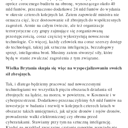
oprócz corocznego budżetu na obronę, wynoszącego około 40
mld funtów, przeznaczono dodatkowe 24 mld funtów do wydania
w okresie czterech kolejnych lat. Zatem zapowiedź ministra nie
oznacza cięć, lecz dostosowanie sił zbrojnych do współczesnych
zagrożeń. Armie na całym świecie, ale też organizacje
terrorystyczne czy grupy zajmujące się zorganizowaną
przestępczością, coraz częściej wykorzystują nowoczesne
technologie. Co więcej, każdy człowiek ma coraz szerszy dostęp
do technologii, takiej jak sztuczna inteligencja, bezzałogowy
sprzęt, inteligentna broń. Musimy zatem stworzyć siły, które
będą w stanie zwalczać zagrożenia z tym związane.
Wielka Brytania skupia się więc na wyspecjalizowaniu swoich
sił zbrojnych.
Tak, i dlatego będziemy pracować nad nowoczesnymi
technologiami we wszystkich pięciu obszarach działania sił
zbrojnych: na lądzie, na morzu, w powietrzu, w Kosmosie i w
cyberprzestrzeni. Dodatkowo przeznaczyliśmy 6,6 mld funtów na
inwestycje w badania i rozwój w kolejnych czterech latach w
obszarze takich umiejętności, jak użycie dronów i rojów dronów,
prowadzenie walki elektronicznej czy obrona przed
cyberatakami. Stawiamy przy tym na sztuczną inteligencję.
Kiedyś na przykład zwyczajne czytanie raportów wywiadu nie