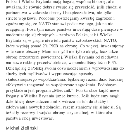
Polska i Wielka Brytania mają bogatą wspólną historię, ale
uważam, że równie dobrze rysuje się przyszłość, jeśli chodzi o
partnerstwo w zakresie obrony i bezpieczeństwa, nie tylko
stricte wojskowe. Podobnie postrzegamy kwestię zagrożeń i
zgadzamy się, że NATO stanowi podstawę tego, jak na nie
reagujemy. Poza tym nasze państwa inwestują duże pieniądze w
modernizację sił zbrojnych – zarówno Polska, jak i Wielka
Brytania są w grupie niewielu państw członkowskich NATO,
które wydają ponad 2% PKB na obronę. Co więcej, inwestujemy
w te same obszary. Mam na myśli nie tylko okręty, lecz także
obronę przestrzeni powietrznej. Wielka Brytania od niedawna
ma nowe rakiety przeciwlotnicze, wspominaliśmy też o F-35.
Dzieląc się z Polską swoim doświadczeniem z wprowadzania do
służby tych myśliwców i wypracowując sposoby
skuteczniejszego współdziałania, będziemy razem dużo bardziej
efektywnie reagować na współczesne zagrożenia. Podobnym
przykładem jest program „Miecznik”. Polska chce kupić nowe
fregaty, a Wielka Brytania już je kupuje. Jeśli będziemy mogli
dzielić się doświadczeniami z wdrażania ich do służby i
zdobywania nowych zdolności, razem staniemy się silniejsi. Są
też siły rezerwy i wojska obrony terytorialnej, w które oba
państwa chcą inwestować.
Michał Zieliński