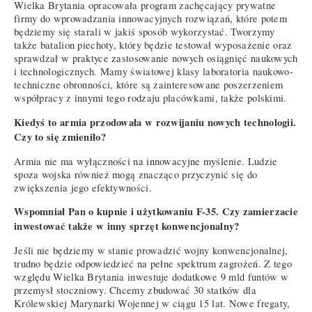
Wielka Brytania opracowała program zachęcający prywatne
firmy do wprowadzania innowacyjnych rozwiązań, które potem
będziemy się starali w jakiś sposób wykorzystać. Tworzymy
także batalion piechoty, który będzie testował wyposażenie oraz
sprawdzał w praktyce zastosowanie nowych osiągnięć naukowych
i technologicznych. Mamy światowej klasy laboratoria naukowo-
techniczne obronności, które są zainteresowane poszerzeniem
współpracy z innymi tego rodzaju placówkami, także polskimi.
Kiedyś to armia przodowała w rozwijaniu nowych technologii.
Czy to się zmieniło?
Armia nie ma wyłączności na innowacyjne myślenie. Ludzie
spoza wojska również mogą znacząco przyczynić się do
zwiększenia jego efektywności.
Wspomniał Pan o kupnie i użytkowaniu F-35. Czy zamierzacie
inwestować także w inny sprzęt konwencjonalny?
Jeśli nie będziemy w stanie prowadzić wojny konwencjonalnej,
trudno będzie odpowiedzieć na pełne spektrum zagrożeń. Z tego
względu Wielka Brytania inwestuje dodatkowe 9 mld funtów w
przemysł stoczniowy. Chcemy zbudować 30 statków dla
Królewskiej Marynarki Wojennej w ciągu 15 lat. Nowe fregaty,