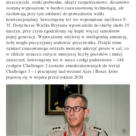
niszczyciele, statki podwodne, okręty zaopatrzeniowe, desantowe
zostaną wyposażone w bardzo zaawansowaną technologię, ale
zachowają przy tym zdolność do prowadzenia walki
konwencjonalnej. Inwestujemy też we wspomniane myśliwce F-
35. Dotychczas Wielka Brytania wprowadziła do służby około 35
maszyn, przy czym zgodziliśmy się kupić więcej samolotów
piątej generacji. Wyposażamy artylerię w inteligentną amunicję,
żeby mogła precyzyjniej atakować przeciwnika. Dzięki temu
zamiast zmasowanego ostrzału możemy uderzyć prosto w cel, co
w efekcie oznacza zużycie mniejszej liczby pocisków i mniej
zniszczeń. Inwestujemy też w nasze czołgi podstawowe – 148
czołgów Challenger 2 zostanie zmodernizowanych do wersji
Challenger 3 – i pracujemy nad wozami Ajax i Boxer, które
pojawią się w wojsku przed rokiem 2030.