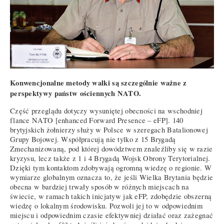
Konwencjonalne metody walki są szczególnie ważne z
perspektywy państw ościennych NATO.
Część przeglądu dotyczy wysuniętej obecności na wschodniej
flance NATO [enhanced Forward Presence – eFP]. 140
brytyjskich żołnierzy służy w Polsce w szeregach Batalionowej
Grupy Bojowej. Współpracują nie tylko z 15 Brygadą
Zmechanizowaną, pod której dowództwem znaleźliby się w razie
kryzysu, lecz także z 1 i 4 Brygadą Wojsk Obrony Terytorialnej.
Dzięki tym kontaktom zdobywają ogromną wiedzę o regionie. W
wymiarze globalnym oznacza to, że jeśli Wielka Brytania będzie
obecna w bardziej trwały sposób w różnych miejscach na
świecie, w ramach takich inicjatyw jak eFP, zdobędzie obszerną
wiedzę o lokalnym środowisku. Pozwoli jej to w odpowiednim
miejscu i odpowiednim czasie efektywniej działać oraz zażegnać