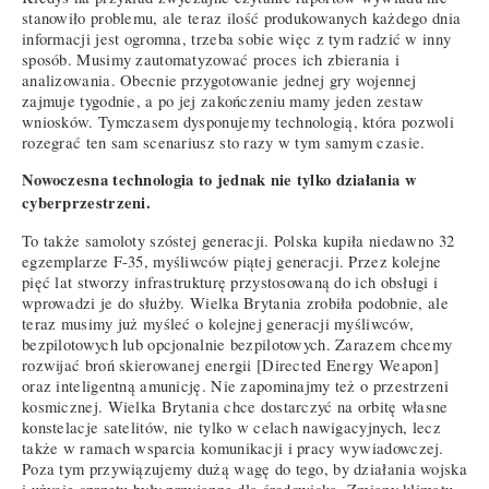
stanowiło problemu, ale teraz ilość produkowanych każdego dnia
informacji jest ogromna, trzeba sobie więc z tym radzić w inny
sposób. Musimy zautomatyzować proces ich zbierania i
analizowania. Obecnie przygotowanie jednej gry wojennej
zajmuje tygodnie, a po jej zakończeniu mamy jeden zestaw
wniosków. Tymczasem dysponujemy technologią, która pozwoli
rozegrać ten sam scenariusz sto razy w tym samym czasie.
Nowoczesna technologia to jednak nie tylko działania w
cyberprzestrzeni.
To także samoloty szóstej generacji. Polska kupiła niedawno 32
egzemplarze F-35, myśliwców piątej generacji. Przez kolejne
pięć lat stworzy infrastrukturę przystosowaną do ich obsługi i
wprowadzi je do służby. Wielka Brytania zrobiła podobnie, ale
teraz musimy już myśleć o kolejnej generacji myśliwców,
bezpilotowych lub opcjonalnie bezpilotowych. Zarazem chcemy
rozwijać broń skierowanej energii [Directed Energy Weapon]
oraz inteligentną amunicję. Nie zapominajmy też o przestrzeni
kosmicznej. Wielka Brytania chce dostarczyć na orbitę własne
konstelacje satelitów, nie tylko w celach nawigacyjnych, lecz
także w ramach wsparcia komunikacji i pracy wywiadowczej.
Poza tym przywiązujemy dużą wagę do tego, by działania wojska