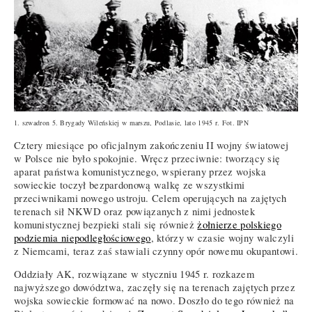
1. szwadron 5. Brygady Wileńskiej w marszu, Podlasie, lato 1945 r. Fot. IPN
Cztery miesiące po oficjalnym zakończeniu II wojny światowej
w Polsce nie było spokojnie. Wręcz przeciwnie: tworzący się
aparat państwa komunistycznego, wspierany przez wojska
sowieckie toczył bezpardonową walkę ze wszystkimi
przeciwnikami nowego ustroju. Celem operujących na zajętych
terenach sił NKWD oraz powiązanych z nimi jednostek
komunistycznej bezpieki stali się również
żołnierze polskiego
podziemia niepodległościowego
, którzy w czasie wojny walczyli
z Niemcami, teraz zaś stawiali czynny opór nowemu okupantowi.
Oddziały AK, rozwiązane w styczniu 1945 r. rozkazem
najwyższego dowództwa, zaczęły się na terenach zajętych przez
wojska sowieckie formować na nowo. Doszło do tego również na