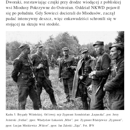
Dworaki, rozstawiając czujki przy drodze wiodącej z pobliskiej
wsi Miodusy Pokrzywne do Ostrożan. Oddział NKWD pojawił
się po południu. Gdy Sowieci docierali do Miodusów, zaczął
padać intensywny deszcz, więc enkawudziści schronili się w
stojącej na skraju wsi stodole.
Kadra 5. Brygady Wileńskiej. Od lewej: mjr Zygmunt Szendzielarz „Łupaszka”, por. Jerzy
Jezierski „Stefan”, ppor. Władysław Łukasiuk „Młot”, por. Zygmunt Błażejewicz „Zygmunt”,
ppor. Lucjan Minkiewicz „Wiktor”, ppor. Jan Zaleski „Zaja”. Fot. IPN