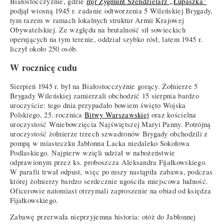
Białostocczyźnie, gdzie
mjr Zygmunt Szendzielarz „Łupaszka”
podjął wiosną 1945 r. zadanie odtworzenia 5 Wileńskiej Brygady,
tym razem w ramach lokalnych struktur Armii Krajowej
Obywatelskiej. Ze względu na brutalność sił sowieckich
operujących na tym terenie, oddział szybko rósł, latem 1945 r.
liczył około 250 osób.
W rocznicę cudu
Sierpień 1945 r. był na Białostocczyźnie gorący. Żołnierze 5
Brygady Wileńskiej zamierzali obchodzić 15 sierpnia bardzo
uroczyście: tego dnia przypadało bowiem święto Wojska
Polskiego, 25. rocznica
Bitwy Warszawskiej
oraz kościelna
uroczystość Wniebowzięcia Najświętszej Maryi Panny. Potrójną
uroczystość żołnierze trzech szwadronów Brygady obchodzili z
pompą w miasteczku Jabłonna Lacka niedaleko Sokołowa
Podlaskiego. Najpierw wzięli udział w nabożeństwie
odprawionym przez ks. proboszcza Aleksandra Fijałkowskiego.
W parafii trwał odpust, więc po mszy nastąpiła zabawa, podczas
której żołnierzy bardzo serdecznie ugościła miejscowa ludność.
Oficerowie natomiast otrzymali zaproszenie na obiad od księdza
Fijałkowskiego.
Zabawę przerwała nieprzyjemna historia: otóż do Jabłonnej