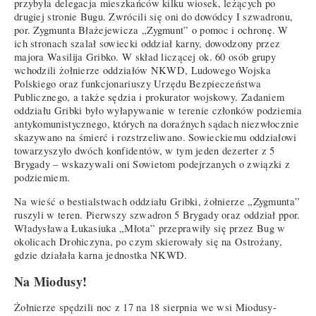
przybyła delegacja mieszkańców kilku wiosek, leżących po
drugiej stronie Bugu. Zwrócili się oni do dowódcy I szwadronu,
por. Zygmunta Błażejewicza „Zygmunt” o pomoc i ochronę. W
ich stronach szalał sowiecki oddział karny, dowodzony przez
majora Wasilija Gribko. W skład liczącej ok. 60 osób grupy
wchodzili żołnierze oddziałów NKWD, Ludowego Wojska
Polskiego oraz funkcjonariuszy Urzędu Bezpieczeństwa
Publicznego, a także sędzia i prokurator wojskowy. Zadaniem
oddziału Gribki było wyłapywanie w terenie członków podziemia
antykomunistycznego, których na doraźnych sądach niezwłocznie
skazywano na śmierć i rozstrzeliwano. Sowieckiemu oddziałowi
towarzyszyło dwóch konfidentów, w tym jeden dezerter z 5
Brygady – wskazywali oni Sowietom podejrzanych o związki z
podziemiem.
Na wieść o bestialstwach oddziału Gribki, żołnierze „Zygmunta”
ruszyli w teren. Pierwszy szwadron 5 Brygady oraz oddział ppor.
Władysława Łukasiuka „Młota” przeprawiły się przez Bug w
okolicach Drohiczyna, po czym skierowały się na Ostrożany,
gdzie działała karna jednostka NKWD.
Na Miodusy!
Żołnierze spędzili noc z 17 na 18 sierpnia we wsi Miodusy-