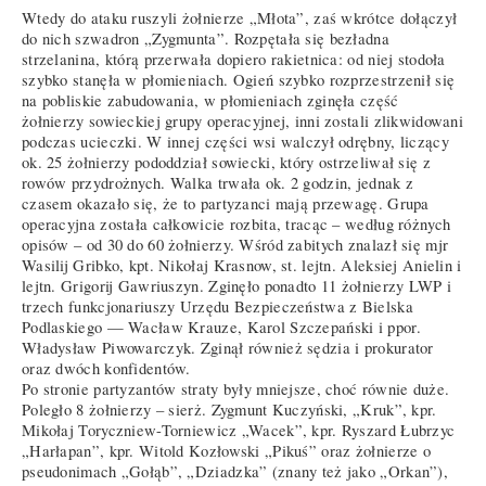
Wtedy do ataku ruszyli żołnierze „Młota”, zaś wkrótce dołączył
do nich szwadron „Zygmunta”. Rozpętała się bezładna
strzelanina, którą przerwała dopiero rakietnica: od niej stodoła
szybko stanęła w płomieniach. Ogień szybko rozprzestrzenił się
na pobliskie zabudowania, w płomieniach zginęła część
żołnierzy sowieckiej grupy operacyjnej, inni zostali zlikwidowani
podczas ucieczki. W innej części wsi walczył odrębny, liczący
ok. 25 żołnierzy pododdział sowiecki, który ostrzeliwał się z
rowów przydrożnych. Walka trwała ok. 2 godzin, jednak z
czasem okazało się, że to partyzanci mają przewagę. Grupa
operacyjna została całkowicie rozbita, tracąc – według różnych
opisów – od 30 do 60 żołnierzy. Wśród zabitych znalazł się mjr
Wasilij Gribko, kpt. Nikołaj Krasnow, st. lejtn. Aleksiej Anielin i
lejtn. Grigorij Gawriuszyn. Zginęło ponadto 11 żołnierzy LWP i
trzech funkcjonariuszy Urzędu Bezpieczeństwa z Bielska
Podlaskiego — Wacław Krauze, Karol Szczepański i ppor.
Władysław Piwowarczyk. Zginął również sędzia i prokurator
oraz dwóch konfidentów.
Po stronie partyzantów straty były mniejsze, choć równie duże.
Poległo 8 żołnierzy – sierż. Zygmunt Kuczyński, „Kruk”, kpr.
Mikołaj Toryczniew-Torniewicz „Wacek”, kpr. Ryszard Łubrzyc
„Harłapan”, kpr. Witold Kozłowski „Pikuś” oraz żołnierze o
pseudonimach „Gołąb”, „Dziadzka” (znany też jako „Orkan”),