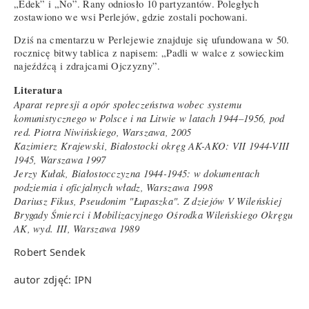
„Edek” i „No”. Rany odniosło 10 partyzantów. Poległych
zostawiono we wsi Perlejów, gdzie zostali pochowani.
Dziś na cmentarzu w Perlejewie znajduje się ufundowana w 50.
rocznicę bitwy tablica z napisem: „Padli w walce z sowieckim
najeźdźcą i zdrajcami Ojczyzny”.
Literatura
Aparat represji a opór społeczeństwa wobec systemu
komunistycznego w Polsce i na Litwie w latach 1944–1956, pod
red. Piotra Niwińskiego, Warszawa, 2005
Kazimierz Krajewski, Białostocki okręg AK-AKO: VII 1944-VIII
1945, Warszawa 1997
Jerzy Kułak, Białostocczyzna 1944-1945: w dokumentach
podziemia i oficjalnych władz, Warszawa 1998
Dariusz Fikus, Pseudonim "Łupaszka". Z dziejów V Wileńskiej
Brygady Śmierci i Mobilizacyjnego Ośrodka Wileńskiego Okręgu
AK, wyd. III, Warszawa 1989
Robert Sendek
autor zdjęć: IPN