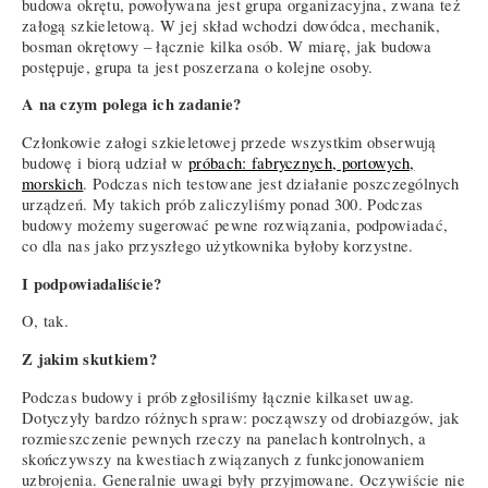
budowa okrętu, powoływana jest grupa organizacyjna, zwana też
załogą szkieletową. W jej skład wchodzi dowódca, mechanik,
bosman okrętowy – łącznie kilka osób. W miarę, jak budowa
postępuje, grupa ta jest poszerzana o kolejne osoby.
A na czym polega ich zadanie?
Członkowie załogi szkieletowej przede wszystkim obserwują
budowę i biorą udział w
próbach: fabrycznych, portowych,
morskich
. Podczas nich testowane jest działanie poszczególnych
urządzeń. My takich prób zaliczyliśmy ponad 300. Podczas
budowy możemy sugerować pewne rozwiązania, podpowiadać,
co dla nas jako przyszłego użytkownika byłoby korzystne.
I podpowiadaliście?
O, tak.
Z jakim skutkiem?
Podczas budowy i prób zgłosiliśmy łącznie kilkaset uwag.
Dotyczyły bardzo różnych spraw: począwszy od drobiazgów, jak
rozmieszczenie pewnych rzeczy na panelach kontrolnych, a
skończywszy na kwestiach związanych z funkcjonowaniem
uzbrojenia. Generalnie uwagi były przyjmowane. Oczywiście nie