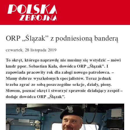
ORP „Ślązak” z podniesioną banderą
czwartek, 28 listopada 2019
To okręt, którego naprawdę nie musimy się wstydzić – mówi
kmdr ppor. Sebastian Kała, dowódca ORP „Ślązak”. I
zapowiada pracowity rok dla załogi nowego patrolowca. –
Mamy dobrze wyszkolonych specjalistów. Teraz jednak
trzeba zgrać ze sobą poszczególne sekcje, działy, piony.
Słowem, poznać okręt i stworzyć sprawnie działający zespół –
dodaje dowódca ORP „Ślązak”.