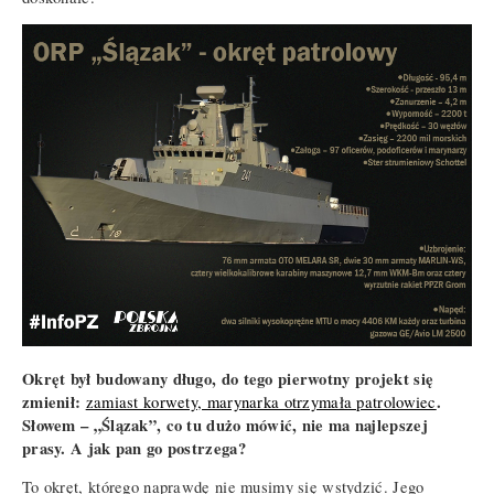
Okręt był budowany długo, do tego pierwotny projekt się
zmienił:
.
zamiast korwety, marynarka otrzymała patrolowiec
Słowem – „Ślązak”, co tu dużo mówić, nie ma najlepszej
prasy. A jak pan go postrzega?
To okręt, którego naprawdę nie musimy się wstydzić. Jego