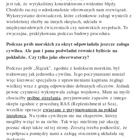
jest tak, że wytykaliśmy konstruktorom ewidentne błędy.
Chodziło raczej o udoskonalenie oferowanych nam rozwiązań.
Wykorzystanie doświadczeń, które członkowie załogi wynieśli z
wieloletniej służby na innych okrętach, udziału w
międzynarodowych ćwiczeniach czy natowskich zespołach. To
zwyczajna, praktykowana podczas budowy procedura.
Podczas prób morskich za okręt odpowiadała jeszcze załoga
cywilna. Ale pan i pana podwładni również byliście na
pokładzie. Czy tylko jako obserwatorzy?
Podczas prób „Ślązak”, zgodnie z kodeksem morskim, był
traktowany jak jednostka cywilna. Jego poczynaniami musiał
więc kierować specjalista z uprawnieniami kapitana żeglugi
wielkiej wraz z grupą odpowiednio dobranych oficerów. Jednak
pewne czynności wykonywała załoga wojskowa. Mam na myśli
chociażby
próbne strzelania
, przyjmowanie zapasów z innego
okrętu zgodnie z procedurą RAS (Replenishment at Sea),
wszelkie operacje
związane z przyjmowaniem na pokład
śmigłowca
. Na rynku cywilnym nie ma ekspertów, którzy
mogliby wziąć to na siebie. Tak więc mieliśmy już okazję
poznać okręt także od tej strony. Zresztą trzeba podkreślić, że
współpraca pomiędzy nami a załogą stoczniową układała się
doskonale.