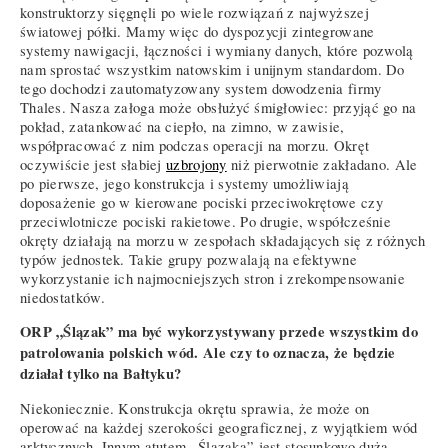
konstruktorzy sięgnęli po wiele rozwiązań z najwyższej
światowej półki. Mamy więc do dyspozycji zintegrowane
systemy nawigacji, łączności i wymiany danych, które pozwolą
nam sprostać wszystkim natowskim i unijnym standardom. Do
tego dochodzi zautomatyzowany system dowodzenia firmy
Thales. Nasza załoga może obsłużyć śmigłowiec: przyjąć go na
pokład, zatankować na ciepło, na zimno, w zawisie,
współpracować z nim podczas operacji na morzu. Okręt
oczywiście jest słabiej
uzbrojony
niż pierwotnie zakładano. Ale
po pierwsze, jego konstrukcja i systemy umożliwiają
doposażenie go w kierowane pociski przeciwokrętowe czy
przeciwlotnicze pociski rakietowe. Po drugie, współcześnie
okręty działają na morzu w zespołach składających się z różnych
typów jednostek. Takie grupy pozwalają na efektywne
wykorzystanie ich najmocniejszych stron i zrekompensowanie
niedostatków.
ORP „Ślązak” ma być wykorzystywany przede wszystkim do
patrolowania polskich wód. Ale czy to oznacza, że będzie
działał tylko na Bałtyku?
Niekoniecznie. Konstrukcja okrętu sprawia, że może on
operować na każdej szerokości geograficznej, z wyjątkiem wód
arktycznych. Innym atutem „Ślązaka” jest stosunkowo duża