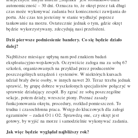
autonomiczność – 30 dni. Oznacza to, że okręt przez tak długi
czas może wykonywać zadania bez konieczności zawijania do
portu. Ale czas ten jesteśmy w stanie wydłużyć poprzez
tankowanie na morzu. Ostatecznie jednak o tym, gdzie okręt
będzie wykorzystywany, zdecydują nasi przełożeni.
Dziś pierwsze podniesienie bandery. Co się będzie działo
dalej?
Najbliższe miesiące upłyną nam pod znakiem badań
eksploatacyjno-wojskowych. Oczywiście załoga ma za sobą 67
szkoleń, organizowanych na przykład przez producentów
poszczególnych urządzeń i systemów. W niektórych kursach
udział brały dwie osoby, w innych nawet 20. Teraz trzeba jednak
sprawić, by grupę dobrze wyszkolonych specjalistów połączyć w
sprawnie działający zespół. By zgrać ze sobą poszczególne
sekcje, potem działy, wreszcie piony. Poznać zasady
funkcjonowania okrętu, procedury, rozkład pomieszczeń. To
trudna i czasochłonna praca. Wstęp do kluczowych dla załogi
egzaminów – zadań O1 i O2. Sprawdzą one, czy okręt jest
gotowy, by wyjść na morze i samodzielnie wykonywać zadania.
Jak więc będzie wyglądał najbliższy rok?