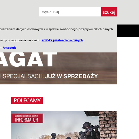
przetwarzaniem danych osobowych i w sprawie swobodnego przepływu takich danych
SH
SKLEP
Jednodniówki
Praca w WIW
simy o zapoznanie się z nimi:
Polityka przetwarzania danych
.
 –
Akceptuję
POLECAMY