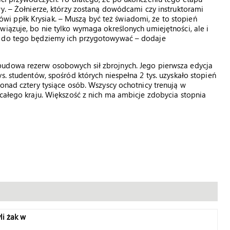
y. – Żołnierze, którzy zostaną dowódcami czy instruktorami
i ppłk Krysiak. – Muszą być też świadomi, że to stopień
wiązuje, bo nie tylko wymaga określonych umiejętności, ale i
I do tego będziemy ich przygotowywać – dodaje
budowa rezerw osobowych sił zbrojnych. Jego pierwsza edycja
s. studentów, spośród których niespełna 2 tys. uzyskało stopień
onad cztery tysiące osób. Wszyscy ochotnicy trenują w
 całego kraju. Większość z nich ma ambicje zdobycia stopnia
li żak w