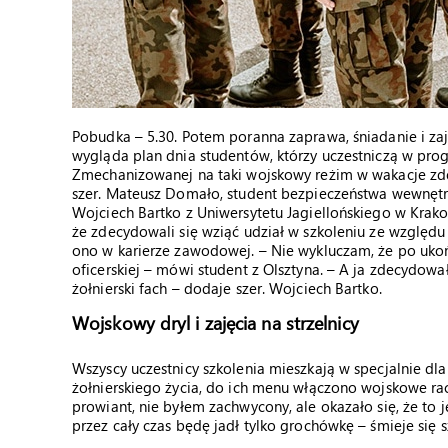
Pobudka – 5.30. Potem poranna zaprawa, śniadanie i zajęc
wygląda plan dnia studentów, którzy uczestniczą w pro
Zmechanizowanej na taki wojskowy reżim w wakacje zd
szer. Mateusz Domało, student bezpieczeństwa wewnętr
Wojciech Bartko z Uniwersytetu Jagiellońskiego w Krako
że zdecydowali się wziąć udział w szkoleniu ze względu 
ono w karierze zawodowej. – Nie wykluczam, że po uko
oficerskiej – mówi student z Olsztyna. – A ja zdecydowa
żołnierski fach – dodaje szer. Wojciech Bartko.
Wojskowy dryl i zajęcia na strzelnicy
Wszyscy uczestnicy szkolenia mieszkają w specjalnie d
żołnierskiego życia, do ich menu włączono wojskowe rac
prowiant, nie byłem zachwycony, ale okazało się, że to j
przez cały czas będę jadł tylko grochówkę – śmieje się s