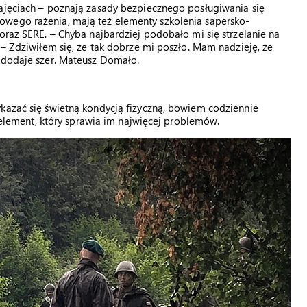
zajęciach – poznają zasady bezpiecznego posługiwania się
owego rażenia, mają też elementy szkolenia sapersko-
oraz SERE. – Chyba najbardziej podobało mi się strzelanie na
 – Zdziwiłem się, że tak dobrze mi poszło. Mam nadzieję, że
– dodaje szer. Mateusz Domało.
ykazać się świetną kondycją fizyczną, bowiem codziennie
t element, który sprawia im najwięcej problemów.