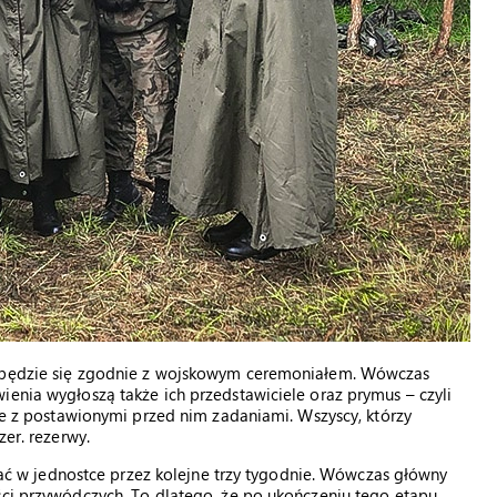
odbędzie się zgodnie z wojskowym ceremoniałem. Wówczas
ienia wygłoszą także ich przedstawiciele oraz prymus – czyli
bie z postawionymi przed nim zadaniami. Wszyscy, którzy
zer. rezerwy.
ostać w jednostce przez kolejne trzy tygodnie. Wówczas główny
ści przywódczych. To dlatego, że po ukończeniu tego etapu