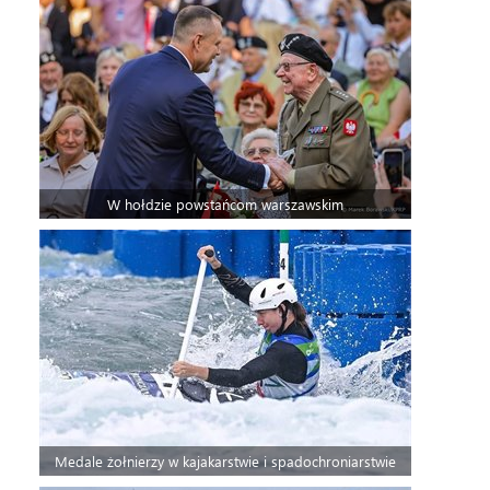
W hołdzie powstańcom warszawskim
Medale żołnierzy w kajakarstwie i spadochroniarstwie