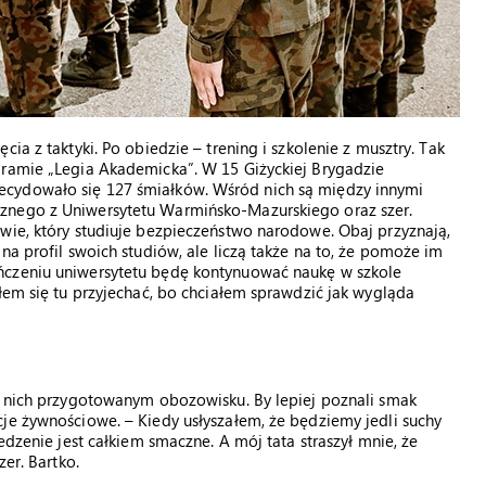
ia z taktyki. Po obiedzie – trening i szkolenie z musztry. Tak
gramie „Legia Akademicka”. W 15 Giżyckiej Brygadzie
ecydowało się 127 śmiałków. Wśród nich są między innymi
znego z Uniwersytetu Warmińsko-Mazurskiego oraz szer.
wie, który studiuje bezpieczeństwo narodowe. Obaj przyznają,
na profil swoich studiów, ale liczą także na to, że pomoże im
ńczeniu uniwersytetu będę kontynuować naukę w szkole
łem się tu przyjechać, bo chciałem sprawdzić jak wygląda
la nich przygotowanym obozowisku. By lepiej poznali smak
je żywnościowe. – Kiedy usłyszałem, że będziemy jedli suchy
edzenie jest całkiem smaczne. A mój tata straszył mnie, że
zer. Bartko.