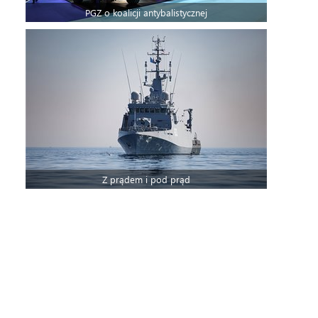
PGZ o koalicji antybalistycznej
Z prądem i pod prąd