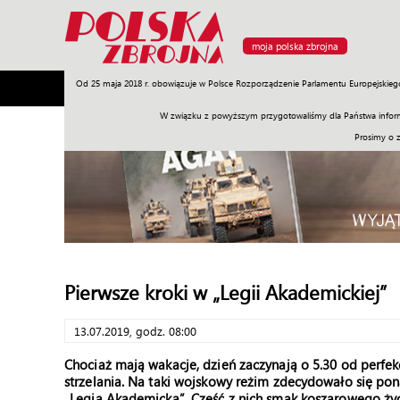
moja polska zbrojna
Od 25 maja 2018 r. obowiązuje w Polsce Rozporządzenie Parlamentu Europejskieg
Armia
Poligon
Sprzęt
Misje
Polityka
Prawo
W związku z powyższym przygotowaliśmy dla Państwa inform
Prosimy o 
Pierwsze kroki w „Legii Akademickiej”
13.07.2019, godz. 08:00
Chociaż mają wakacje, dzień zaczynają o 5.30 od perfekc
strzelania. Na taki wojskowy reżim zdecydowało się pon
„Legia Akademicka”. Część z nich smak koszarowego ży