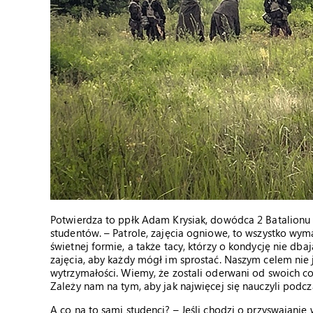
Potwierdza to ppłk Adam Krysiak, dowódca 2 Batalion
studentów. – Patrole, zajęcia ogniowe, to wszystko wyma
świetnej formie, a także tacy, którzy o kondycję nie dba
zajęcia, aby każdy mógł im sprostać. Naszym celem nie 
wytrzymałości. Wiemy, że zostali oderwani od swoich cod
Zależy nam na tym, aby jak najwięcej się nauczyli podcz
A co na to sami studenci? – Jeśli chodzi o przyswajani