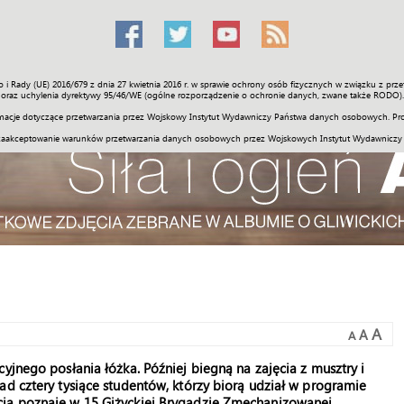
o i Rady (UE) 2016/679 z dnia 27 kwietnia 2016 r. w sprawie ochrony osób fizycznych w związku z 
Świat
Społeczność
Sport
Historia
Galerie
Wideo
ENGLI
oraz uchylenia dyrektywy 95/46/WE (ogólne rozporządzenie o ochronie danych, zwane także RODO).
acje dotyczące przetwarzania przez Wojskowy Instytut Wydawniczy Państwa danych osobowych. Pro
zaakceptowanie warunków przetwarzania danych osobowych przez Wojskowych Instytut Wydawniczy
A
A
A
yjnego posłania łóżka. Później biegną na zajęcia z musztry i
ad cztery tysiące studentów, którzy biorą udział w programie
cia poznaje w 15 Giżyckiej Brygadzie Zmechanizowanej.