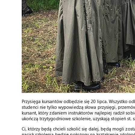
Przysięga kursantów odbędzie się 20 lipca. Wszystko 
studenci nie tylko wypowiedzą słowa przysięgi, przemów
kursant, który zdaniem instruktorów najlepiej radził so
ukończą trzytygodniowe szkolenie, uzyskają stopień st. s
Ci, którzy będą chcieli szkolić się dalej, będą mogli z
nacisk szkolenia będzie położony na kształcenie zdolno