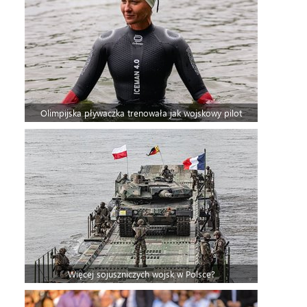
Olimpijska pływaczka trenowała jak wojskowy pilot
Więcej sojuszniczych wojsk w Polsce?