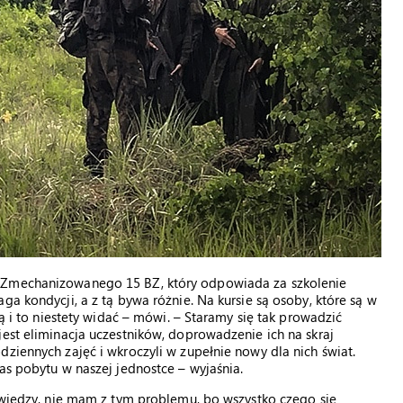
u Zmechanizowanego 15 BZ, który odpowiada za szkolenie
ga kondycji, a z tą bywa różnie. Na kursie są osoby, które są w
ją i to niestety widać – mówi. – Staramy się tak prowadzić
jest eliminacja uczestników, doprowadzenie ich na skraj
ziennych zajęć i wkroczyli w zupełnie nowy dla nich świat.
as pobytu w naszej jednostce – wyjaśnia.
e wiedzy, nie mam z tym problemu, bo wszystko czego się