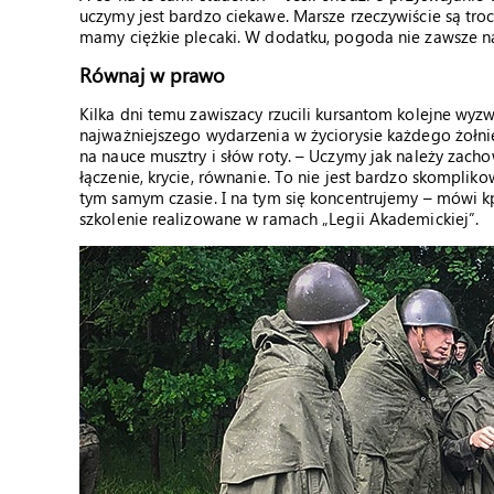
uczymy jest bardzo ciekawe. Marsze rzeczywiście są tro
mamy ciężkie plecaki. W dodatku, pogoda nie zawsze na
Równaj w prawo
Kilka dni temu zawiszacy rzucili kursantom kolejne wyz
najważniejszego wydarzenia w życiorysie każdego żołni
na nauce musztry i słów roty. – Uczymy jak należy zach
łączenie, krycie, równanie. To nie jest bardzo skomplik
tym samym czasie. I na tym się koncentrujemy – mówi k
szkolenie realizowane w ramach „Legii Akademickiej”.