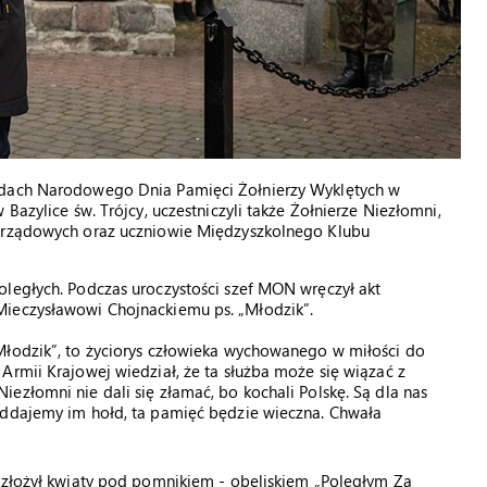
odach Narodowego Dnia Pamięci Żołnierzy Wyklętych w
Bazylice św. Trójcy, uczestniczyli także Żołnierze Niezłomni,
morządowych oraz uczniowie Międzyszkolnego Klubu
oległych. Podczas uroczystości szef MON wręczył akt
Mieczysławowi Chojnackiemu ps. „Młodzik”.
Młodzik”, to życiorys człowieka wychowanego w miłości do
Armii Krajowej wiedział, że ta służba może się wiązać z
ezłomni nie dali się złamać, bo kochali Polskę. Są dla nas
oddajemy im hołd, ta pamięć będzie wieczna. Chwała
k złożył kwiaty pod pomnikiem - obeliskiem „Poległym Za