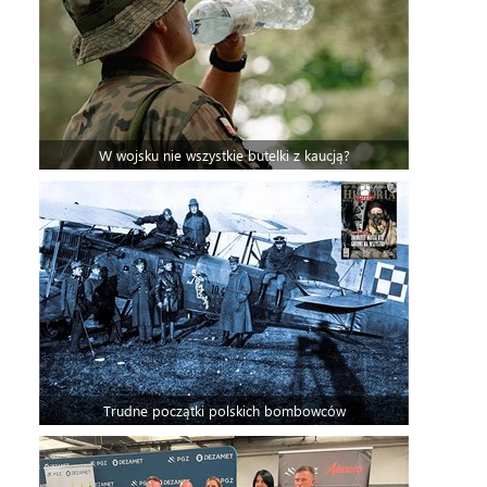
W wojsku nie wszystkie butelki z kaucją?
Trudne początki polskich bombowców