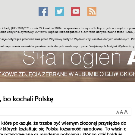
o i Rady (UE) 2016/679 z dnia 27 kwietnia 2016 r. w sprawie ochrony osób fizycznych w związku z 
Świat
Społeczność
Sport
Historia
Galerie
Wideo
ENGLI
oraz uchylenia dyrektywy 95/46/WE (ogólne rozporządzenie o ochronie danych, zwane także RODO).
acje dotyczące przetwarzania przez Wojskowy Instytut Wydawniczy Państwa danych osobowych. Pro
zaakceptowanie warunków przetwarzania danych osobowych przez Wojskowych Instytut Wydawniczy
, bo kochali Polskę
A
A
A
 które pokazuje, że trzeba być wiernym złożonej przysiędze do
ł których kształtuje się Polska tożsamość narodowa. To właśnie
re przekazywane są młodemu pokoleniu, którym dziś hołduje