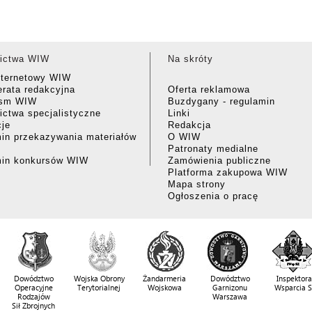
ictwa WIW
Na skróty
nternetowy WIW
rata redakcyjna
Oferta reklamowa
ism WIW
Buzdygany - regulamin
ctwa specjalistyczne
Linki
cje
Redakcja
in przekazywania materiałów
O WIW
Patronaty medialne
min konkursów WIW
Zamówienia publiczne
Platforma zakupowa WIW
Mapa strony
Ogłoszenia o pracę
Dowództwo
Wojska Obrony
Żandarmeria
Dowództwo
Inspektora
Operacyjne
Terytorialnej
Wojskowa
Garnizonu
Wsparcia 
Rodzajów
Warszawa
Sił Zbrojnych