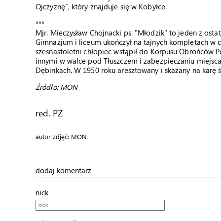
Ojczyznę”, który znajduje się w Kobyłce.
***
Mjr. Mieczysław Chojnacki ps. "Młodzik" to jeden z ost
Gimnazjum i liceum ukończył na tajnych kompletach w c
szesnastoletni chłopiec wstąpił do Korpusu Obrońców Po
innymi w walce pod Tłuszczem i zabezpieczaniu miejsc
Dębinkach. W 1950 roku aresztowany i skazany na karę ś
Źródło: MON
red. PZ
autor zdjęć: MON
dodaj komentarz
nick