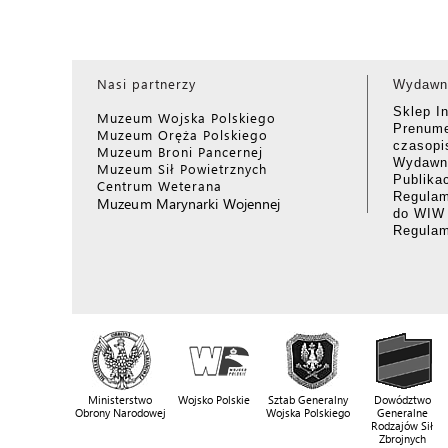
Nasi partnerzy
Wydawn
Sklep I
Muzeum Wojska Polskiego
Prenume
Muzeum Oręża Polskiego
czasop
Muzeum Broni Pancernej
Wydawni
Muzeum Sił Powietrznych
Publika
Centrum Weterana
Regulam
Muzeum Marynarki Wojennej
do WIW
Regula
Ministerstwo
Wojsko Polskie
Sztab Generalny
Dowództwo
Obrony Narodowej
Wojska Polskiego
Generalne
Rodzajów Sił
Zbrojnych