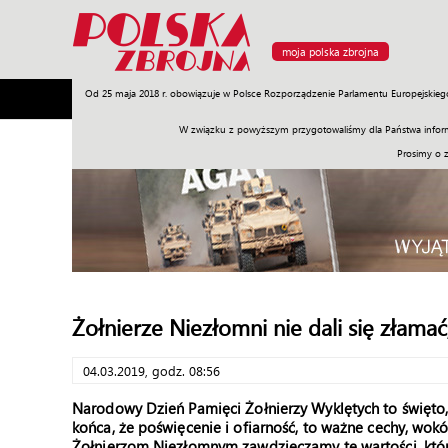
moja polska zbrojna
Od 25 maja 2018 r. obowiązuje w Polsce Rozporządzenie Parlamentu Europejskieg
Armia
Poligon
Sprzęt
Misje
Polityka
Prawo
W związku z powyższym przygotowaliśmy dla Państwa inform
Prosimy o 
Żołnierze Niezłomni nie dali się złamać
04.03.2019, godz. 08:56
Narodowy Dzień Pamięci Żołnierzy Wyklętych to święto,
końca, że poświęcenie i ofiarność, to ważne cechy, wokó
Żołnierzom Niezłomnym zawdzięczamy te wartości, któ