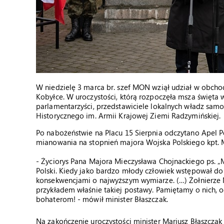
W niedzielę 3 marca br. szef MON wziął udział w obch
Kobyłce. W uroczystości, którą rozpoczęła msza święta w 
parlamentarzyści, przedstawiciele lokalnych władz sa
Historycznego im. Armii Krajowej Ziemi Radzymińskiej.
Po nabożeństwie na Placu 15 Sierpnia odczytano Apel P
mianowania na stopnień majora Wojska Polskiego kpt. 
- Życiorys Pana Majora Mieczysława Chojnackiego ps. „
Polski. Kiedy jako bardzo młody człowiek wstępował do 
konsekwencjami o najwyższym wymiarze. (…) Żołnierze Ni
przykładem właśnie takiej postawy. Pamiętamy o nich, 
bohaterom! - mówił minister Błaszczak.
Na zakończenie uroczystości minister Mariusz Błaszcza