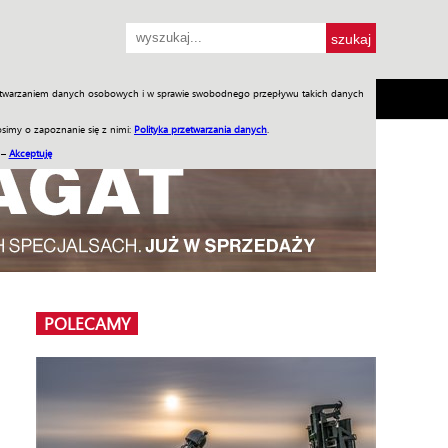
przetwarzaniem danych osobowych i w sprawie swobodnego przepływu takich danych
SH
SKLEP
Jednodniówki
Praca w WIW
simy o zapoznanie się z nimi:
Polityka przetwarzania danych
.
 –
Akceptuję
POLECAMY