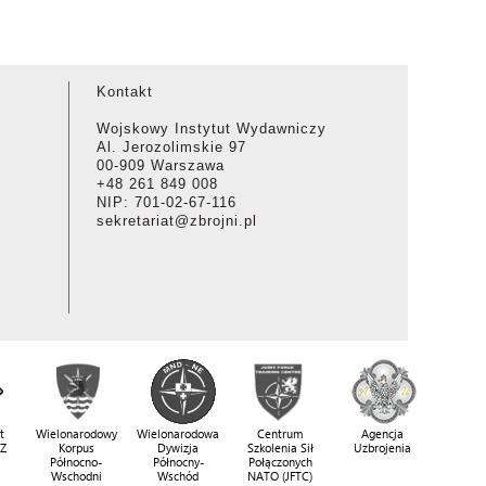
Kontakt
Wojskowy Instytut Wydawniczy
Al. Jerozolimskie 97
00-909 Warszawa
+48 261 849 008
NIP: 701-02-67-116
sekretariat@zbrojni.pl
t
Wielonarodowy
Wielonarodowa
Centrum
Agencja
SZ
Korpus
Dywizja
Szkolenia Sił
Uzbrojenia
Północno-
Północny-
Połączonych
Wschodni
Wschód
NATO (JFTC)