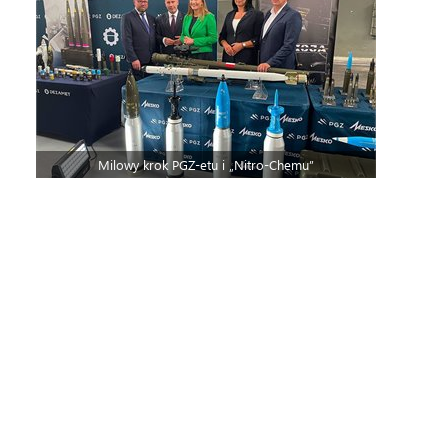
Milowy krok PGZ-etu i „Nitro-Chemu”