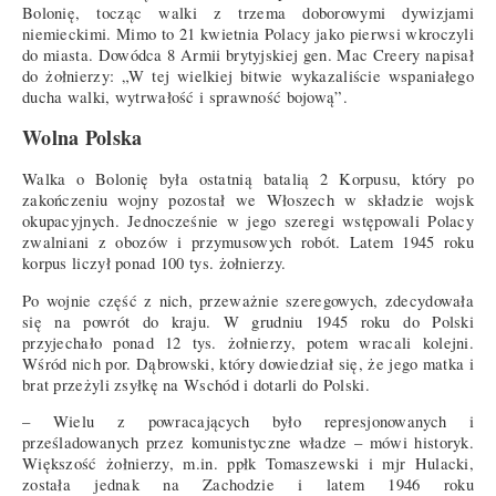
Bolonię, tocząc walki z trzema doborowymi dywizjami
niemieckimi. Mimo to 21 kwietnia Polacy jako pierwsi wkroczyli
do miasta. Dowódca 8 Armii brytyjskiej gen. Mac Creery napisał
do żołnierzy: „W tej wielkiej bitwie wykazaliście wspaniałego
ducha walki, wytrwałość i sprawność bojową”.
Wolna Polska
Walka o Bolonię była ostatnią batalią 2 Korpusu, który po
zakończeniu wojny pozostał we Włoszech w składzie wojsk
okupacyjnych. Jednocześnie w jego szeregi wstępowali Polacy
zwalniani z obozów i przymusowych robót. Latem 1945 roku
korpus liczył ponad 100 tys. żołnierzy.
Po wojnie część z nich, przeważnie szeregowych, zdecydowała
się na powrót do kraju. W grudniu 1945 roku do Polski
przyjechało ponad 12 tys. żołnierzy, potem wracali kolejni.
Wśród nich por. Dąbrowski, który dowiedział się, że jego matka i
brat przeżyli zsyłkę na Wschód i dotarli do Polski.
– Wielu z powracających było represjonowanych i
prześladowanych przez komunistyczne władze – mówi historyk.
Większość żołnierzy, m.in. ppłk Tomaszewski i mjr Hulacki,
została jednak na Zachodzie i latem 1946 roku