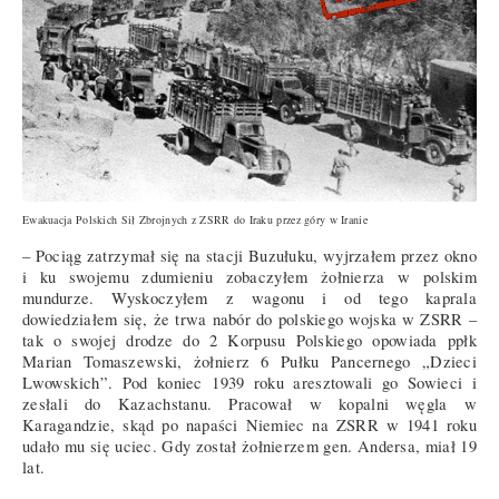
Ewakuacja Polskich Sił Zbrojnych z ZSRR do Iraku przez góry w Iranie
– Pociąg zatrzymał się na stacji Buzułuku, wyjrzałem przez okno
i ku swojemu zdumieniu zobaczyłem żołnierza w polskim
mundurze. Wyskoczyłem z wagonu i od tego kaprala
dowiedziałem się, że trwa nabór do polskiego wojska w ZSRR –
tak o swojej drodze do 2 Korpusu Polskiego opowiada ppłk
Marian Tomaszewski, żołnierz 6 Pułku Pancernego „Dzieci
Lwowskich”. Pod koniec 1939 roku aresztowali go Sowieci i
zesłali do Kazachstanu. Pracował w kopalni węgla w
Karagandzie, skąd po napaści Niemiec na ZSRR w 1941 roku
udało mu się uciec. Gdy został żołnierzem gen. Andersa, miał 19
lat.