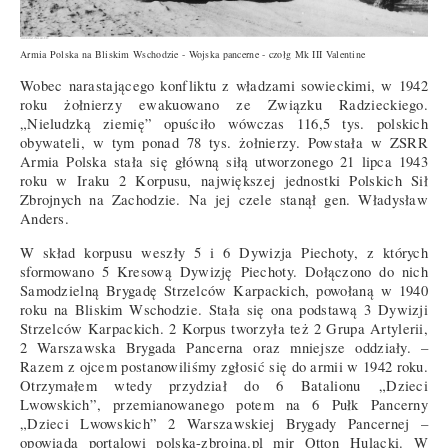
Armia Polska na Bliskim Wschodzie - Wojska pancerne - czołg Mk III Valentine
Wobec narastającego konfliktu z władzami sowieckimi, w 1942
roku żołnierzy ewakuowano ze Związku Radzieckiego.
„Nieludzką ziemię” opuściło wówczas 116,5 tys. polskich
obywateli, w tym ponad 78 tys. żołnierzy. Powstała w ZSRR
Armia Polska stała się główną siłą utworzonego 21 lipca 1943
roku w Iraku 2 Korpusu, największej jednostki Polskich Sił
Zbrojnych na Zachodzie. Na jej czele stanął gen. Władysław
Anders.
W skład korpusu weszły 5 i 6 Dywizja Piechoty, z których
sformowano 5 Kresową Dywizję Piechoty. Dołączono do nich
Samodzielną Brygadę Strzelców Karpackich, powołaną w 1940
roku na Bliskim Wschodzie. Stała się ona podstawą 3 Dywizji
Strzelców Karpackich. 2 Korpus tworzyła też 2 Grupa Artylerii,
2 Warszawska Brygada Pancerna oraz mniejsze oddziały. –
Razem z ojcem postanowiliśmy zgłosić się do armii w 1942 roku.
Otrzymałem wtedy przydział do 6 Batalionu „Dzieci
Lwowskich”, przemianowanego potem na 6 Pułk Pancerny
„Dzieci Lwowskich” 2 Warszawskiej Brygady Pancernej –
opowiada portalowi polska-zbrojna.pl mjr Otton Hulacki. W