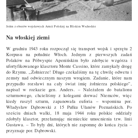
Jeden z obozów wojskowych Armii Polskiej na Bliskim Wschodzie
Na włoskiej ziemi
W grudniu 1943 roku rozpoczął się transport wojsk i sprzętu 2
Korpusu na południe Włoch. Jednym z pierwszych zadań
Polaków na Półwyspie Apenińskim było zdobycie wzgórza i
ufortyfikowanego klasztoru Monte Cassino, które zamykały drogę
do Rzymu. „Żołnierze! Długo czekaliśmy na tę chwilę odwetu i
zemsty nad odwiecznym naszym wrogiem. Zadanie, które nam
przypadło rozsławi na cały świat imię żołnierza polskiego”,
napisał w rozkazie gen. Anders. – Należałem do batalionu
szturmowego, chcieliśmy z kolegami dorwać Niemców, więc
kiedy ruszył szturm, zapanowała euforia – wspomina por.
Władysław Dąbrowski z 15 Pułku Ułanów Poznańskich. Po
sześciu dniach walki, 18 maja 1944 roku polskie oddziały
zdobyły klasztor, przełamując niemieckie umocnienia tzw. linii
Gustawa. – To były dni, których nie zapomnę do końca życia –
przyznaje por. Dąbrowski.