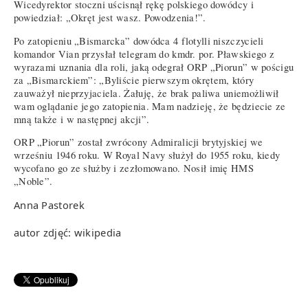
Wicedyrektor stoczni uścisnął rękę polskiego dowódcy i
powiedział: „Okręt jest wasz. Powodzenia!”.
Po zatopieniu „Bismarcka” dowódca 4 flotylli niszczycieli
komandor Vian przysłał telegram do kmdr. por. Pławskiego z
wyrazami uznania dla roli, jaką odegrał ORP „Piorun” w pościgu
za „Bismarckiem”: „Byliście pierwszym okrętem, który
zauważył nieprzyjaciela. Żałuję, że brak paliwa uniemożliwił
wam oglądanie jego zatopienia. Mam nadzieję, że będziecie ze
mną także i w następnej akcji”.
ORP „Piorun” został zwrócony Admiralicji brytyjskiej we
wrześniu 1946 roku. W Royal Navy służył do 1955 roku, kiedy
wycofano go ze służby i zezłomowano. Nosił imię HMS
„Noble”.
Anna Pastorek
autor zdjęć: wikipedia