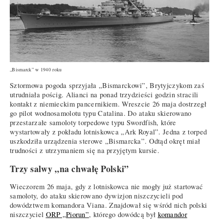
„Bismarck” w 1940 roku
Sztormowa pogoda sprzyjała „Bismarckowi”, Brytyjczykom zaś
utrudniała pościg. Alianci na ponad trzydzieści godzin stracili
kontakt z niemieckim pancernikiem. Wreszcie 26 maja dostrzegł
go pilot wodnosamolotu typu Catalina. Do ataku skierowano
przestarzałe samoloty torpedowe typu Swordfish, które
wystartowały z pokładu lotniskowca „Ark Royal”. Jedna z torped
uszkodziła urządzenia sterowe „Bismarcka”. Odtąd okręt miał
trudności z utrzymaniem się na przyjętym kursie.
Trzy salwy „na chwałę Polski”
Wieczorem 26 maja, gdy z lotniskowca nie mogły już startować
samoloty, do ataku skierowano dywizjon niszczycieli pod
dowództwem komandora Viana. Znajdował się wśród nich polski
niszczyciel
ORP „Piorun”
, którego dowódcą był
komandor