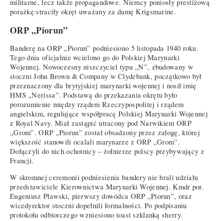
militarne, lecz także propagandowe. Niemcy poniosły prestiżową
porażkę:straciły okręt uważany za dumę Krigsmarine.
ORP „Piorun”
Banderę na ORP „Piorun” podniesiono 5 listopada 1940 roku.
Tego dnia oficjalnie wcielono go do Polskiej Marynarki
Wojennej. Nowoczesny niszczyciel typu „N”, zbudowany w
stoczni John Brown & Company w Clydebank, początkowo był
przeznaczony dla brytyjskiej marynarki wojennej i nosił imię
HMS „Nerissa”. Podstawą do przekazania okrętu było
porozumienie między rządem Rzeczypospolitej i rządem
angielskim, regulujące współpracę Polskiej Marynarki Wojennej
z Royal Navy. Miał zastąpić utracony pod Narwikiem ORP
„Grom”. ORP „Piorun” został obsadzony przez załogę, której
większość stanowili ocalali marynarze z ORP „Grom”.
Dołączyli do nich ochotnicy – żołnierze polscy przybywający z
Francji.
W skromnej ceremonii podniesienia bandery nie brali udziału
przedstawiciele Kierownictwa Marynarki Wojennej. Kmdr por.
Eugeniusz Pławski, pierwszy dowódca ORP „Piorun”, oraz
wicedyrektor stoczni dopełnili formalności. Po podpisaniu
protokołu odbiorczego wzniesiono toast szklanką sherry.