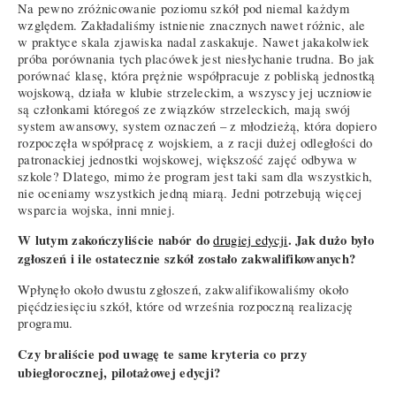
Na pewno zróżnicowanie poziomu szkół pod niemal każdym
względem. Zakładaliśmy istnienie znacznych nawet różnic, ale
w praktyce skala zjawiska nadal zaskakuje. Nawet jakakolwiek
próba porównania tych placówek jest niesłychanie trudna. Bo jak
porównać klasę, która prężnie współpracuje z pobliską jednostką
wojskową, działa w klubie strzeleckim, a wszyscy jej uczniowie
są członkami któregoś ze związków strzeleckich, mają swój
system awansowy, system oznaczeń – z młodzieżą, która dopiero
rozpoczęła współpracę z wojskiem, a z racji dużej odległości do
patronackiej jednostki wojskowej, większość zajęć odbywa w
szkole? Dlatego, mimo że program jest taki sam dla wszystkich,
nie oceniamy wszystkich jedną miarą. Jedni potrzebują więcej
wsparcia wojska, inni mniej.
W lutym zakończyliście nabór do
. Jak dużo było
drugiej edycji
zgłoszeń i ile ostatecznie szkół zostało zakwalifikowanych?
Wpłynęło około dwustu zgłoszeń, zakwalifikowaliśmy około
pięćdziesięciu szkół, które od września rozpoczną realizację
programu.
Czy braliście pod uwagę te same kryteria co przy
ubiegłorocznej, pilotażowej edycji?