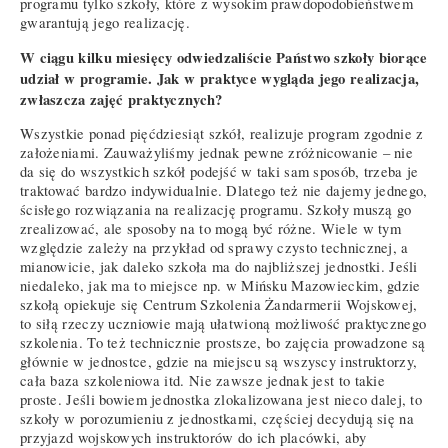
programu tylko szkoły, które z wysokim prawdopodobieństwem
gwarantują jego realizację.
W ciągu kilku miesięcy odwiedzaliście Państwo szkoły biorące
udział w programie. Jak w praktyce wygląda jego realizacja,
zwłaszcza zajęć praktycznych?
Wszystkie ponad pięćdziesiąt szkół, realizuje program zgodnie z
założeniami. Zauważyliśmy jednak pewne zróżnicowanie – nie
da się do wszystkich szkół podejść w taki sam sposób, trzeba je
traktować bardzo indywidualnie. Dlatego też nie dajemy jednego,
ścisłego rozwiązania na realizację programu. Szkoły muszą go
zrealizować, ale sposoby na to mogą być różne. Wiele w tym
względzie zależy na przykład od sprawy czysto technicznej, a
mianowicie, jak daleko szkoła ma do najbliższej jednostki. Jeśli
niedaleko, jak ma to miejsce np. w Mińsku Mazowieckim, gdzie
szkołą opiekuje się Centrum Szkolenia Żandarmerii Wojskowej,
to siłą rzeczy uczniowie mają ułatwioną możliwość praktycznego
szkolenia. To też technicznie prostsze, bo zajęcia prowadzone są
głównie w jednostce, gdzie na miejscu są wszyscy instruktorzy,
cała baza szkoleniowa itd. Nie zawsze jednak jest to takie
proste. Jeśli bowiem jednostka zlokalizowana jest nieco dalej, to
szkoły w porozumieniu z jednostkami, częściej decydują się na
przyjazd wojskowych instruktorów do ich placówki, aby