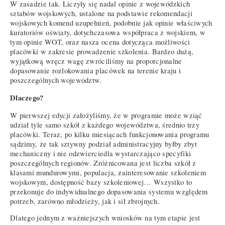
W zasadzie tak. Liczyły się nadal opinie z wojewódzkich
sztabów wojskowych, ustalone na podstawie rekomendacji
wojskowych komend uzupełnień, podobnie jak opinie właściwych
kuratoriów oświaty, dotychczasowa współpraca z wojskiem, w
tym opinie WOT, oraz nasza ocena dotycząca możliwości
placówki w zakresie prowadzenie szkolenia. Bardzo dużą,
wyjątkową wręcz wagę zwróciliśmy na proporcjonalne
dopasowanie rozlokowania placówek na terenie kraju i
poszczególnych województw.
Dlaczego?
W pierwszej edycji założyliśmy, że w programie może wziąć
udział tyle samo szkół z każdego województwa, średnio trzy
placówki. Teraz, po kilku miesiącach funkcjonowania programu
sądzimy, że tak sztywny podział administracyjny byłby zbyt
mechaniczny i nie odzwierciedla wystarczająco specyfiki
poszczególnych regionów. Zróżnicowana jest liczba szkół z
klasami mundurowymi, populacja, zainteresowanie szkoleniem
wojskowym, dostępność bazy szkoleniowej… Wszystko to
przekonuje do indywidualnego dopasowania systemu względem
potrzeb, zarówno młodzieży, jak i sił zbrojnych.
Dlatego jednym z ważniejszych wniosków na tym etapie jest