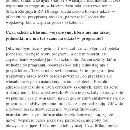
to robić sama, własnymi siłami i z własnymi instruktorami. Bez
wątpienia to program, w którym duża rola spoczywa też na
Siłach Zbrojnych RP. Dlatego każda szkoła biorąca udział w
pilotażu ma przypisaną niejako „patronacką” jednostkę
wojskową, która wspiera proces szkolenia.
Czyli szkoła z klasami wojskowymi, która nie ma takiej
jednostki, nie ma też szans na udział w programie?
Odwróciłbym tezę z pytania i wskazał, że współpraca i opieka
jednostki, to część istoty programu, a celem resortu jest
zapewnienie wysokiej jakości szkolenia. Zatem szkoły, które
wchodzą do programu, obowiązkowo taką jednostkę mają
przydzieloną. Trzeba mieć świadomość, że ten program jest
traktowany przez MON bardzo poważnie, co przekłada się
właśnie na wysoko ustawiony poziom szkolenia. Ponadto
adresowany jest do silnych ośrodków szkolnych, które na serio
traktują temat klas wojskowych. Wobec tego szkoły sporadycznie
współpracujące z wojskiem, nawet gdyby zakwalifikowały się do
programu, miałyby ogromne trudności z jego realizacją. Głównie
z powodu braku doświadczenia, wykwalifikowanych
instruktorów, bazy i infrastruktury szkoleniowej – sądzę, że
nawet wsparcie przez jednostkę patronacką mogłoby być
niewystarczające. Unikamy takich sytuacji i kwalifikujemy do