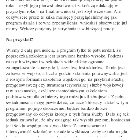
roku – czyli jego pierwsi absolwenci zakończą edukację w
przyszłym roku – na finalne wnioski jest zbyt wcześnie. Ale
oczywiście przez te kilka miesięcy przyglądaliśmy się jak
program działa i pewne przemyślenia, wnioski i obserwacje już
mamy. Wykorzystujemy je natychmiast w bieżącej pracy.
Na przykład?
Wiemy z całą pewnością, a program tylko to potwierdził, że
poprzeczka szkolenia jest ustawiona bardzo wysoko. Podczas
naszych wizytacji w szkołach widzieliśmy ogromne
zaangażowanie nauczycieli, uczniów, instruktorów. To nie jest
zabawa w wojsko, a liczba godzin szkolenia porównywalna jest
z różnymi formami szkolenia wojskowego, na przykład służbą
przygotowawczą czy turnusem terytorialnej służby wojskowej
tzw. szesnastką, czyli szesnastodniowym szkoleniem
podstawowym dla żołnierzy tego rodzaju sił zbrojnych. Z pełną
świadomością mogę powiedzieć, że uczeń biorący udział w tym
programie, po jego ukończeniu, będzie bardzo dobrze
przygotowany do odbycia którejś z tych form służby. Dało się też
jednak zauważyć, że aby osiągnąć tak wysoki poziom, konieczna
jest ścisła współpraca z wojskiem. Zaawansowanie i
intensywność szkoleń w zasadzie wyklucza, żeby szkoła mogła