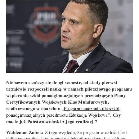
Niebawem skończy się drugi semestr, od kiedy pierwsi
uczniowie rozpoczęli naukę w ramach pilotażowego programu
wspierania szkół ponadgimnazjalnych prowadzących Piony
Certyfikowanych Wojskowych Klas Mundurowych,
realizowanego w oparciu o
„Program nauczania dla szkół
. Czy
ponadgimnazjalnych przedmiotu Edukacja Wojskowa”
macie już Państwo wnioski z jego realizacji?
Waldemar Zubek:
Z tego względu, że program w całości jest
obliczony na dwa lata, a nauka edukacji wojskowej na półtora