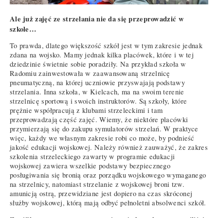
Ale już zajęć ze strzelania nie da się przeprowadzić w
szkole…
To prawda, dlatego większość szkół jest w tym zakresie jednak
zdana na wojsko. Mamy jednak kilka placówek, które i w tej
dziedzinie świetnie sobie poradziły. Na przykład szkoła w
Radomiu zainwestowała w zaawansowaną strzelnicę
pneumatyczną, na której uczniowie przyswajają podstawy
strzelania. Inna szkoła, w Kielcach, ma na swoim terenie
strzelnicę sportową i swoich instruktorów. Są szkoły, które
prężnie współpracują z klubami strzeleckimi i tam
przeprowadzają część zajęć. Wiemy, że niektóre placówki
przymierzają się do zakupu symulatorów strzelań. W praktyce
więc, każdy we własnym zakresie robi co może, by podnieść
jakość edukacji wojskowej. Należy również zauważyć, że zakres
szkolenia strzeleckiego zawarty w programie edukacji
wojskowej zawiera wszelkie podstawy bezpiecznego
posługiwania się bronią oraz porządku wojskowego wymaganego
na strzelnicy, natomiast strzelanie z wojskowej broni tzw.
amunicją ostrą, przewidziane jest dopiero na czas skróconej
służby wojskowej, którą mają odbyć pełnoletni absolwenci szkół.