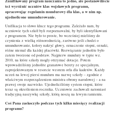
Zunifikowany program nauczania to jedno, ale postanowiliście
też wyróżnić uczniów klas wojskowych programu,
opracowując regulamin mundurowy dla klas, a w nim np.
ujednolicone umundurowanie.
Unifikacja to słowo klucz tego programu. Zależało nam, by
uczniowie tych szkół byli rozpoznawalni, by byli identyfikowani
z programem. Nie było to proste, bo wcześniej mieliśmy do
czynienia z wielką różnorodnością, zarówno jeśli chodzi o
umundurowanie, kolory nakryć głowy, oznaczenie stopni, oznaki,
różne niemal dla każdej placówki. Rozwiązanie jednolite było
zatem tworzone od podstaw. Najpierw mundury w typie wz.
2010, na które szkoły mogły otrzymać dotacje. Potem
wprowadziliśmy jednolite granatowe berety ze specjalnym,
zaprojektowanym w resorcie wzorem orła dla kadetów. Każdy
uczeń na lewej piersi munduru ma nazwę szkoły – zgodnie z
właściwym rozporządzeniem ministra obrony narodowej – a na
prawej swoje nazwisko. Ujednoliciliśmy system stopni, które
teraz są określeniem rocznika. Uczniowie zachowali natomiast
tradycyjną naszywkę szkoły, którą noszą na lewym ramieniu.
Coś Pana zaskoczyło podczas tych kilku miesięcy realizacji
programu?