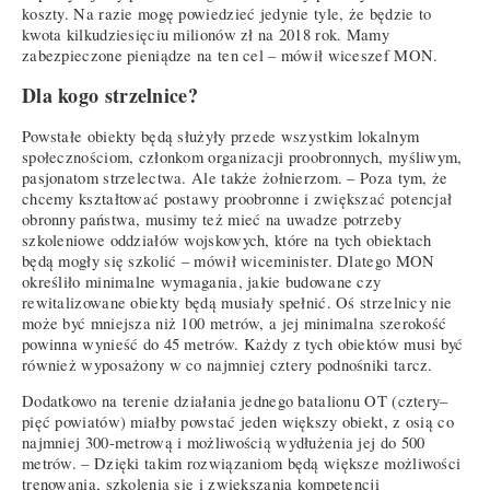
koszty. Na razie mogę powiedzieć jedynie tyle, że będzie to
kwota kilkudziesięciu milionów zł na 2018 rok. Mamy
zabezpieczone pieniądze na ten cel – mówił wiceszef MON.
Dla kogo strzelnice?
Powstałe obiekty będą służyły przede wszystkim lokalnym
społecznościom, członkom organizacji proobronnych, myśliwym,
pasjonatom strzelectwa. Ale także żołnierzom. – Poza tym, że
chcemy kształtować postawy proobronne i zwiększać potencjał
obronny państwa, musimy też mieć na uwadze potrzeby
szkoleniowe oddziałów wojskowych, które na tych obiektach
będą mogły się szkolić – mówił wiceminister. Dlatego MON
określiło minimalne wymagania, jakie budowane czy
rewitalizowane obiekty będą musiały spełnić. Oś strzelnicy nie
może być mniejsza niż 100 metrów, a jej minimalna szerokość
powinna wynieść do 45 metrów. Każdy z tych obiektów musi być
również wyposażony w co najmniej cztery podnośniki tarcz.
Dodatkowo na terenie działania jednego batalionu OT (cztery–
pięć powiatów) miałby powstać jeden większy obiekt, z osią co
najmniej 300-metrową i możliwością wydłużenia jej do 500
metrów. – Dzięki takim rozwiązaniom będą większe możliwości
trenowania, szkolenia się i zwiększania kompetencji