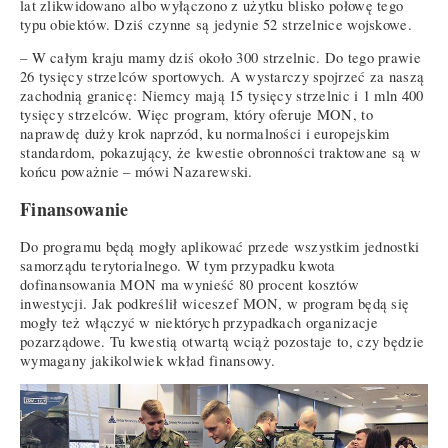
lat zlikwidowano albo wyłączono z użytku blisko połowę tego
typu obiektów. Dziś czynne są jedynie 52 strzelnice wojskowe.
– W całym kraju mamy dziś około 300 strzelnic. Do tego prawie
26 tysięcy strzelców sportowych. A wystarczy spojrzeć za naszą
zachodnią granicę: Niemcy mają 15 tysięcy strzelnic i 1 mln 400
tysięcy strzelców. Więc program, który oferuje MON, to
naprawdę duży krok naprzód, ku normalności i europejskim
standardom, pokazujący, że kwestie obronności traktowane są w
końcu poważnie – mówi Nazarewski.
Finansowanie
Do programu będą mogły aplikować przede wszystkim jednostki
samorządu terytorialnego. W tym przypadku kwota
dofinansowania MON ma wynieść 80 procent kosztów
inwestycji. Jak podkreślił wiceszef MON, w program będą się
mogły też włączyć w niektórych przypadkach organizacje
pozarządowe. Tu kwestią otwartą wciąż pozostaje to, czy będzie
wymagany jakikolwiek wkład finansowy.