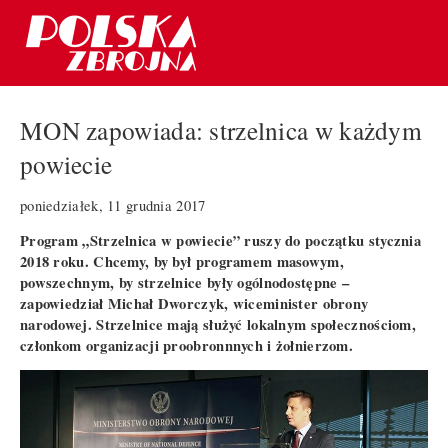
MON zapowiada: strzelnica w każdym
powiecie
poniedziałek, 11 grudnia 2017
Program „Strzelnica w powiecie” ruszy do początku stycznia
2018 roku. Chcemy, by był programem masowym,
powszechnym, by strzelnice były ogólnodostępne –
zapowiedział Michał Dworczyk, wiceminister obrony
narodowej. Strzelnice mają służyć lokalnym społecznościom,
członkom organizacji proobronnnych i żołnierzom.