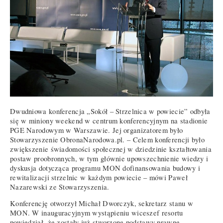
Dwudniowa konferencja „Sokół – Strzelnica w powiecie” odbyła
się w miniony weekend w centrum konferencyjnym na stadionie
PGE Narodowym w Warszawie. Jej organizatorem było
Stowarzyszenie ObronaNarodowa.pl. – Celem konferencji było
zwiększenie świadomości społecznej w dziedzinie kształtowania
postaw proobronnych, w tym głównie upowszechnienie wiedzy i
dyskusja dotycząca programu MON dofinansowania budowy i
rewitalizacji strzelnic w każdym powiecie – mówi Paweł
Nazarewski ze Stowarzyszenia.
Konferencję otworzył Michał Dworczyk, sekretarz stanu w
MON. W inauguracyjnym wystąpieniu wiceszef resortu
powiedział, że zostały już stworzone podstawy prawne