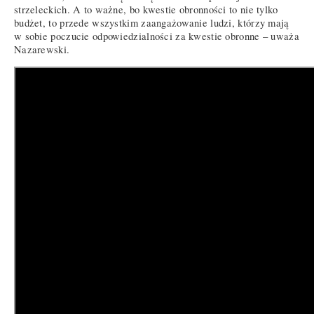
strzeleckich. A to ważne, bo kwestie obronności to nie tylko
budżet, to przede wszystkim zaangażowanie ludzi, którzy mają
w sobie poczucie odpowiedzialności za kwestie obronne – uważa
Nazarewski.