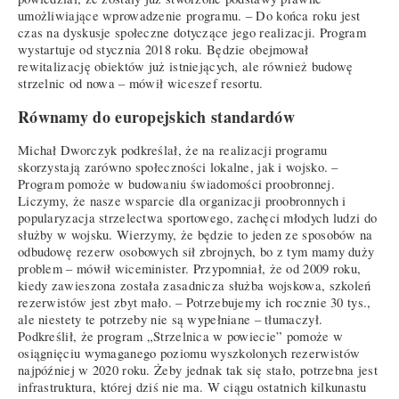
umożliwiające wprowadzenie programu. – Do końca roku jest
czas na dyskusje społeczne dotyczące jego realizacji. Program
wystartuje od stycznia 2018 roku. Będzie obejmował
rewitalizację obiektów już istniejących, ale również budowę
strzelnic od nowa – mówił wiceszef resortu.
Równamy do europejskich standardów
Michał Dworczyk podkreślał, że na realizacji programu
skorzystają zarówno społeczności lokalne, jak i wojsko. –
Program pomoże w budowaniu świadomości proobronnej.
Liczymy, że nasze wsparcie dla organizacji proobronnych i
popularyzacja strzelectwa sportowego, zachęci młodych ludzi do
służby w wojsku. Wierzymy, że będzie to jeden ze sposobów na
odbudowę rezerw osobowych sił zbrojnych, bo z tym mamy duży
problem – mówił wiceminister. Przypomniał, że od 2009 roku,
kiedy zawieszona została zasadnicza służba wojskowa, szkoleń
rezerwistów jest zbyt mało. – Potrzebujemy ich rocznie 30 tys.,
ale niestety te potrzeby nie są wypełniane – tłumaczył.
Podkreślił, że program „Strzelnica w powiecie” pomoże w
osiągnięciu wymaganego poziomu wyszkolonych rezerwistów
najpóźniej w 2020 roku. Żeby jednak tak się stało, potrzebna jest
infrastruktura, której dziś nie ma. W ciągu ostatnich kilkunastu