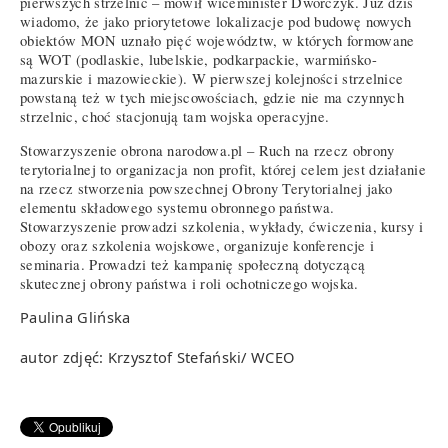
pierwszych strzelnic – mówił wiceminister Dworczyk. Już dziś
wiadomo, że jako priorytetowe lokalizacje pod budowę nowych
obiektów MON uznało pięć województw, w których formowane
są WOT (podlaskie, lubelskie, podkarpackie, warmińsko-
mazurskie i mazowieckie). W pierwszej kolejności strzelnice
powstaną też w tych miejscowościach, gdzie nie ma czynnych
strzelnic, choć stacjonują tam wojska operacyjne.
Stowarzyszenie obrona narodowa.pl – Ruch na rzecz obrony
terytorialnej to organizacja non profit, której celem jest działanie
na rzecz stworzenia powszechnej Obrony Terytorialnej jako
elementu składowego systemu obronnego państwa.
Stowarzyszenie prowadzi szkolenia, wykłady, ćwiczenia, kursy i
obozy oraz szkolenia wojskowe, organizuje konferencje i
seminaria. Prowadzi też kampanię społeczną dotyczącą
skutecznej obrony państwa i roli ochotniczego wojska.
Paulina Glińska
autor zdjęć: Krzysztof Stefański/ WCEO