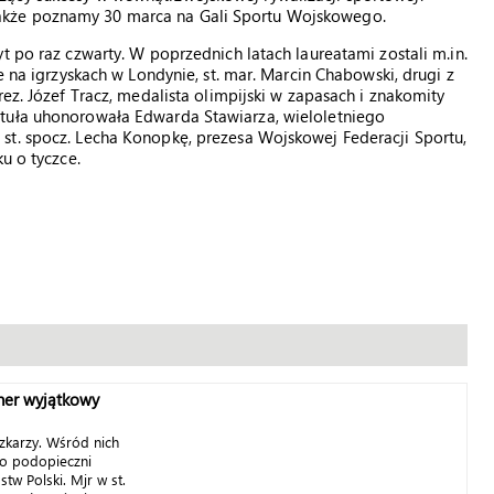
akże poznamy 30 marca na Gali Sportu Wojskowego.
t po raz czwarty. W poprzednich latach laureatami zostali m.in.
e na igrzyskach w Londynie, st. mar. Marcin Chabowski, drugi z
rez. Józef Tracz, medalista olimpijski w zapasach i znakomity
ituła uhonorowała Edwarda Stawiarza, wieloletniego
st. spocz. Lecha Konopkę, prezesa Wojskowej Federacji Sportu,
u o tyczce.
ner wyjątkowy
zkarzy. Wśród nich
go podopieczni
tw Polski. Mjr w st.