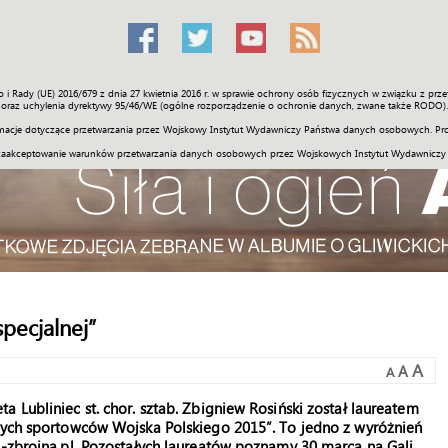
o i Rady (UE) 2016/679 z dnia 27 kwietnia 2016 r. w sprawie ochrony osób fizycznych w związku z 
Świat
Społeczność
Sport
Historia
Galerie
Wideo
ENGLI
oraz uchylenia dyrektywy 95/46/WE (ogólne rozporządzenie o ochronie danych, zwane także RODO).
acje dotyczące przetwarzania przez Wojskowy Instytut Wydawniczy Państwa danych osobowych. Pro
zaakceptowanie warunków przetwarzania danych osobowych przez Wojskowych Instytut Wydawniczy
pecjalnej”
A
A
A
 Lubliniec st. chor. sztab. Zbigniew Rosiński został laureatem
szych sportowców Wojska Polskiego 2015”. To jedno z wyróżnień
a-zbrojna.pl. Pozostałych laureatów poznamy 30 marca na Gali