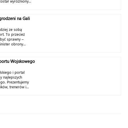
ostał wyróżniony...
rodzeni na Gali
dziej ze sobą
rt. To przecież
i być sprawny –
nister obrony...
Sportu Wojskowego
skiego i portal
y najlepszych
go. Prezentujemy
ków, trenerów i...