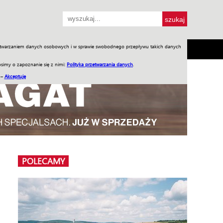
przetwarzaniem danych osobowych i w sprawie swobodnego przepływu takich danych
SH
SKLEP
Jednodniówki
Praca w WIW
simy o zapoznanie się z nimi:
Polityka przetwarzania danych
.
 –
Akceptuję
POLECAMY