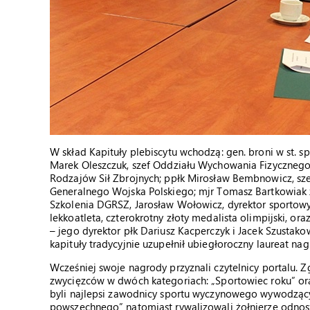
W skład Kapituły plebiscytu wchodzą: gen. broni w st. s
Marek Oleszczuk, szef Oddziału Wychowania Fizycznego
Rodzajów Sił Zbrojnych; ppłk Mirosław Bembnowicz, sz
Generalnego Wojska Polskiego; mjr Tomasz Bartkowiak 
Szkolenia DGRSZ, Jarosław Wołowicz, dyrektor sportowy
lekkoatleta, czterokrotny złoty medalista olimpijski, 
– jego dyrektor płk Dariusz Kacperczyk i Jacek Szustakow
kapituły tradycyjnie uzupełnił ubiegłoroczny laureat na
Wcześniej swoje nagrody przyznali czytelnicy portalu. Z
zwycięzców w dwóch kategoriach: „Sportowiec roku” or
byli najlepsi zawodnicy sportu wyczynowego wywodzący 
powszechnego” natomiast rywalizowali żołnierze odnos