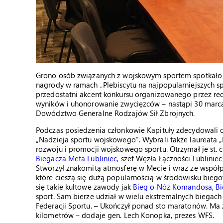
Grono osób związanych z wojskowym sportem spotkało 
nagrody w ramach „Plebiscytu na najpopularniejszych s
przedostatni akcent konkursu organizowanego przez reda
wyników i uhonorowanie zwycięzców – nastąpi 30 marca
Dowództwo Generalne Rodzajów Sił Zbrojnych.
Podczas posiedzenia członkowie Kapituły zdecydowali o
„Nadzieja sportu wojskowego”. Wybrali także laureata „
rozwoju i promocji wojskowego sportu. Otrzymał je st. c
Biegacza Meta Lubliniec
, szef Węzła Łączności Lubliniec
Stworzył znakomitą atmosferę w Mecie i wraz ze współp
które cieszą się dużą popularnością w środowisku biegow
się takie kultowe zawody jak
Bieg o Nóż Komandosa
,
Bi
sport. Sam bierze udział w wielu ekstremalnych biegac
Federacji Sportu. – Ukończył ponad sto maratonów. Ma 
kilometrów – dodaje gen. Lech Konopka, prezes WFS.