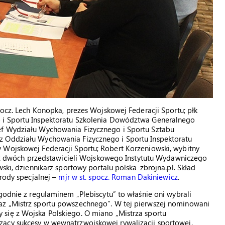
pocz. Lech Konopka, prezes Wojskowej Federacji Sportu; płk
 i Sportu Inspektoratu Szkolenia Dowództwa Generalnego
ef Wydziału Wychowania Fizycznego i Sportu Sztabu
z Oddziału Wychowania Fizycznego i Sportu Inspektoratu
 Wojskowej Federacji Sportu; Robert Korzeniowski, wybitny
oraz dwóch przedstawicieli Wojskowego Instytutu Wydawniczego
ski, dziennikarz sportowy portalu polska-zbrojna.pl. Skład
grody specjalnej –
mjr w st. spocz. Roman Dakiniewicz
.
godnie z regulaminem „Plebiscytu” to właśnie oni wybrali
az „Mistrz sportu powszechnego”. W tej pierwszej nominowani
się z Wojska Polskiego. O miano „Mistrza sportu
zący sukcesy w wewnątrzwojskowej rywalizacji sportowej.