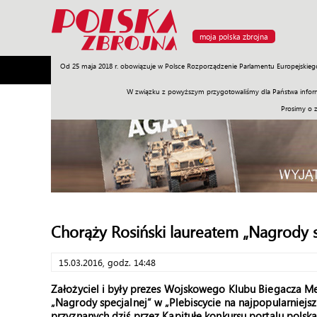
moja polska zbrojna
Od 25 maja 2018 r. obowiązuje w Polsce Rozporządzenie Parlamentu Europejskieg
Armia
Poligon
Sprzęt
Misje
Polityka
Prawo
W związku z powyższym przygotowaliśmy dla Państwa inform
Prosimy o 
Chorąży Rosiński laureatem „Nagrody s
15.03.2016, godz. 14:48
Założyciel i były prezes Wojskowego Klubu Biegacza Meta
„Nagrody specjalnej” w „Plebiscycie na najpopularniej
przyznanych dziś przez Kapitułę konkursu portalu polsk