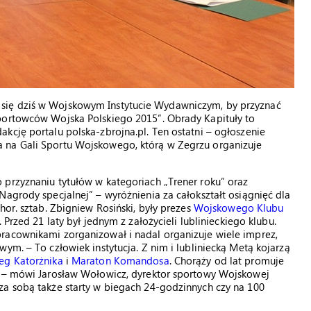
się dziś w Wojskowym Instytucie Wydawniczym, by przyznać
portowców Wojska Polskiego 2015”. Obrady Kapituły to
kcję portalu polska-zbrojna.pl. Ten ostatni – ogłoszenie
 na Gali Sportu Wojskowego, którą w Zegrzu organizuje
 przyznaniu tytułów w kategoriach „Trener roku” oraz
Nagrody specjalnej” – wyróżnienia za całokształt osiągnięć dla
hor. sztab. Zbigniew Rosiński, były prezes
Wojskowego Klubu
. Przed 21 laty był jednym z założycieli lublinieckiego klubu.
racownikami zorganizował i nadal organizuje wiele imprez,
ym. – To człowiek instytucja. Z nim i lubliniecką Metą kojarzą
eg Katorżnika
i
Maraton Komandosa
. Chorąży od lat promuje
h – mówi Jarosław Wołowicz, dyrektor sportowy Wojskowej
za sobą także starty w biegach 24-godzinnych czy na 100