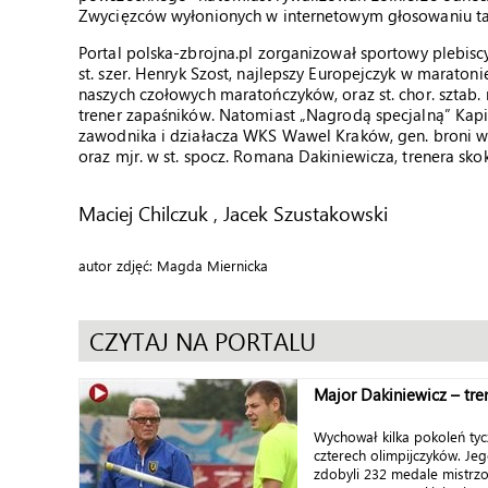
Zwycięzców wyłonionych w internetowym głosowaniu t
Portal polska-zbrojna.pl zorganizował sportowy plebiscy
st. szer. Henryk Szost, najlepszy Europejczyk w maratoni
naszych czołowych maratończyków, oraz st. chor. sztab. 
trener zapaśników. Natomiast „Nagrodą specjalną” Kap
zawodnika i działacza WKS Wawel Kraków, gen. broni w 
oraz mjr. w st. spocz. Romana Dakiniewicza, trenera skok
Maciej Chilczuk , Jacek Szustakowski
autor zdjęć: Magda Miernicka
CZYTAJ NA PORTALU
Major Dakiniewicz – tre
Wychował kilka pokoleń tyc
czterech olimpijczyków. Je
zdobyli 232 medale mistrzos