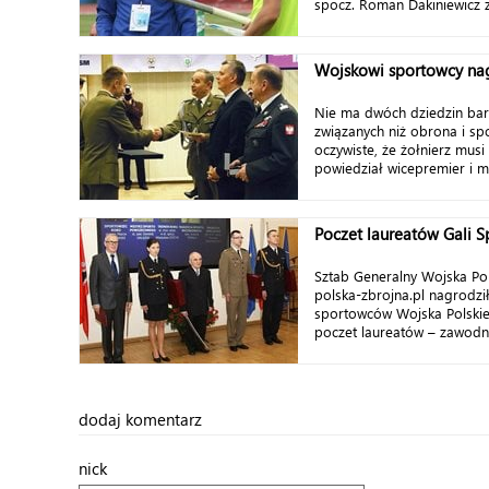
spocz. Roman Dakiniewicz z
Wojskowi sportowcy nag
Nie ma dwóch dziedzin bar
związanych niż obrona i spo
oczywiste, że żołnierz mus
powiedział wicepremier i mi
Poczet laureatów Gali 
Sztab Generalny Wojska Pol
polska-zbrojna.pl nagrodził
sportowców Wojska Polskie
poczet laureatów – zawodni
dodaj komentarz
nick