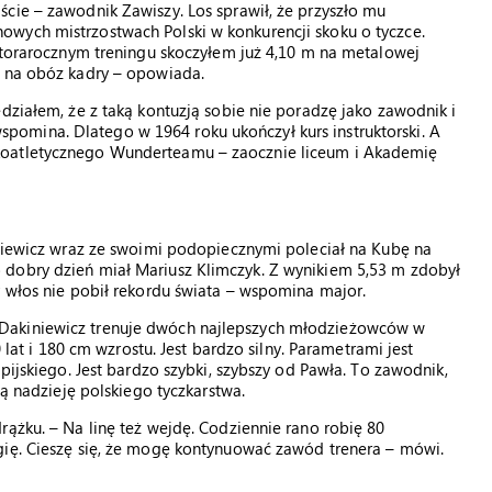
cie – zawodnik Zawiszy. Los sprawił, że przyszło mu
wych mistrzostwach Polski w konkurencji skoku o tyczce.
ółtorarocznym treningu skoczyłem już 4,10 m na metalowej
m na obóz kadry – opowiada.
działem, że z taką kontuzją sobie nie poradzę jako zawodnik i
omina. Dlatego w 1964 roku ukończył kurs instruktorski. A
koatletycznego Wunderteamu – zaocznie liceum i Akademię
iniewicz wraz ze swoimi podopiecznymi poleciał na Kubę na
 dobry dzień miał Mariusz Klimczyk. Z wynikiem 5,53 m zdobył
y włos nie pobił rekordu świata – wspomina major.
Dakiniewicz trenuje dwóch najlepszych młodzieżowców w
0 lat i 180 cm wzrostu. Jest bardzo silny. Parametrami jest
pijskiego. Jest bardzo szybki, szybszy od Pawła. To zawodnik,
wą nadzieję polskiego tyczkarstwa.
rążku. – Na linę też wejdę. Codziennie rano robię 80
gię. Cieszę się, że mogę kontynuować zawód trenera – mówi.