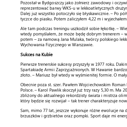
Pozostał w Bydgoszczy jako żołnierz zawodowy i oczywiś
reprezentować barwy WKS-u w lekkoatletycznych drużyno
Dalej już wszystko potoczyło się błyskawicznie. – Po p
tyczce do piasku. Potem zaliczyłem 4,22 m i wyjechałe
Ale tam podczas treningu uszkodził sobie łękotkę. – Wie
wtedy pomyślałem, że może będę dobrym trenerem – wsp
potem – za namową Jana Mulaka, twórcy polskiego lek
Wychowania Fizycznego w Warszawie.
Sukces na Kubie
Pierwsze trenerskie sukcesy przyszyły w 1977 roku. Dak
Spartakiadę Armii Zaprzyjaźnionych. W Hawanie bardzo
złoto. – Mariusz był wtedy w wyśmienitej formie. O mał
Obecnie poza st. szer. Pawłem Wojciechowskim Roman 
Polsce. – Karol Pawlik skoczył już trzy razy 5,30 m. Ma 2
zbliżony do aktualnego rekordzisty świata i mistrza olim
który będzie się rozwijał – tak trener charakteryzuje no
Sam, mimo 77 lat, jeszcze wykonuje różne ewolucje na d
brzuszków i grzbietów oraz pompki. Sport daje mi ener