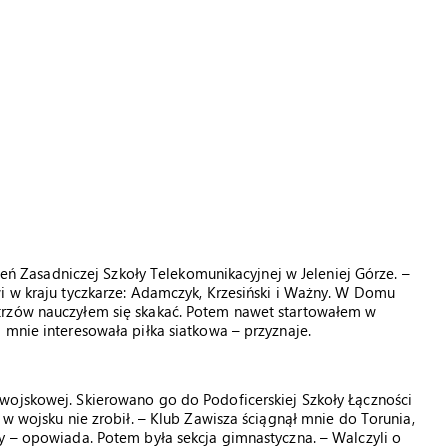
czeń Zasadniczej Szkoły Telekomunikacyjnej w Jeleniej Górze. –
i w kraju tyczkarze: Adamczyk, Krzesiński i Ważny. W Domu
trzów nauczyłem się skakać. Potem nawet startowałem w
 mnie interesowała piłka siatkowa – przyznaje.
wojskowej. Skierowano go do Podoficerskiej Szkoły Łączności
 w wojsku nie zrobił. – Klub Zawisza ściągnął mnie do Torunia,
y – opowiada. Potem była sekcja gimnastyczna. – Walczyli o