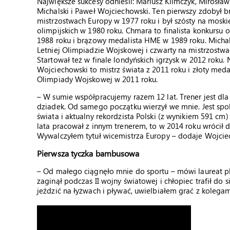
Największe sukcesy odnieśli: Mariusz Klimczyk, Mirosła
Michalski i Paweł Wojciechowski. Ten pierwszy zdobył 
mistrzostwach Europy w 1977 roku i był szósty na moski
olimpijskich w 1980 roku. Chmara to finalista konkursu 
1988 roku i brązowy medalista HME w 1989 roku. Michals
Letniej Olimpiadzie Wojskowej i czwarty na mistrzostwa
Startował też w finale londyńskich igrzysk w 2012 roku.
Wojciechowski to mistrz świata z 2011 roku i złoty medal
Olimpiady Wojskowej w 2011 roku.
– W sumie współpracujemy razem 12 lat. Trener jest dla
dziadek. Od samego początku wierzył we mnie. Jest spok
świata i aktualny rekordzista Polski (z wynikiem 591 cm
lata pracował z innym trenerem, to w 2014 roku wrócił 
Wywalczyłem tytuł wicemistrza Europy – dodaje Wojcie
Pierwsza tyczka bambusowa
– Od małego ciągnęło mnie do sportu – mówi laureat ple
zaginął podczas II wojny światowej i chłopiec trafił d
jeździć na łyżwach i pływać, uwielbiałem grać z kolegam