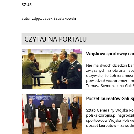
szus
autor zdjęć: Jacek Szustakowski
CZYTAJ NA PORTALU
Wojskowi sportowcy nag
Nie ma dwóch dziedzin bar
związanych niż obrona i spo
oczywiste, że żołnierz mus
powiedział wicepremier i m
Tomasz Siemoniak na Gali
która...
Poczet laureatów Gali 
Sztab Generalny Wojska Pol
polska-zbrojna.pl nagrodził
sportowców Wojska Polskie
poczet laureatów – zawodni