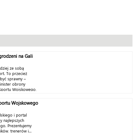
rodzeni na Gali
dziej ze sobą
rt. To przecież
i być sprawny –
inister obrony
 Sportu Wojskowego,
Sportu Wojskowego
skiego i portal
y najlepszych
go. Prezentujemy
ków, trenerów i...