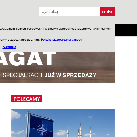
przetwarzaniem danych osobowych i w sprawie swobodnego przepływu takich danych
SH
SKLEP
Jednodniówki
Praca w WIW
simy o zapoznanie się z nimi:
Polityka przetwarzania danych
.
 –
Akceptuję
POLECAMY