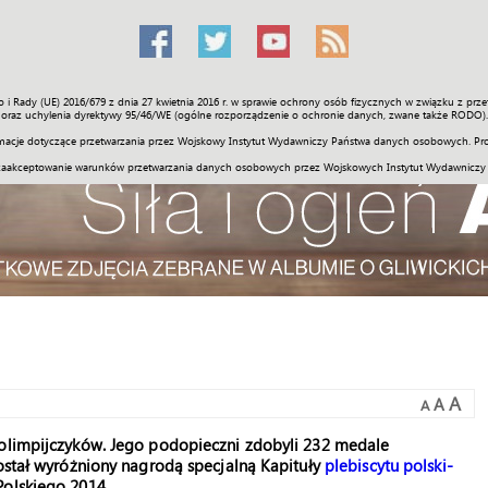
o i Rady (UE) 2016/679 z dnia 27 kwietnia 2016 r. w sprawie ochrony osób fizycznych w związku z 
Świat
Społeczność
Sport
Historia
Galerie
Wideo
ENGLI
oraz uchylenia dyrektywy 95/46/WE (ogólne rozporządzenie o ochronie danych, zwane także RODO).
acje dotyczące przetwarzania przez Wojskowy Instytut Wydawniczy Państwa danych osobowych. Pro
zaakceptowanie warunków przetwarzania danych osobowych przez Wojskowych Instytut Wydawniczy
A
A
A
 olimpijczyków. Jego podopieczni zdobyli 232 medale
został wyróżniony nagrodą specjalną Kapituły
plebiscytu polski-
olskiego 2014.