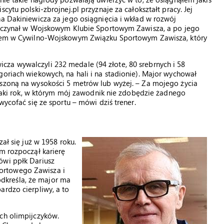
cytu polski-zbrojnej.pl przyznaje za całokształt pracy. Jej
na Dakiniewicza za jego osiągnięcia i wkład w rozwój
 Zaczynał w Wojskowym Klubie Sportowym Zawisza, a po jego
owcem w Cywilno-Wojskowym Związku Sportowym Zawisza, który
za wywalczyli 232 medale (94 złote, 80 srebrnych i 58
goriach wiekowych, na hali i na stadionie). Major wychował
eszoną na wysokości 5 metrów lub wyżej. – Za mojego życia
e taki rok, w którym mój zawodnik nie zdobędzie żadnego
wycofać się ze sportu – mówi dziś trener.
zał się już w 1958 roku.
em rozpoczął karierę
ówi ppłk Dariusz
ortowego Zawisza i
dkreśla, że major ma
ardzo cierpliwy, a to
ch olimpijczyków.