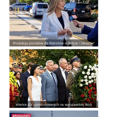
Produkcja pocisków do Patriotów w Polsce i Ukrainie?
Wieńce dla pomordowanych na warszawskiej Woli