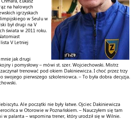
w Chmara, Łukasz
brąz na halowych
ewskich igrzyskach
olimpijskiego w Seulu w
ki był drugi na V
ch świata w 2011 roku.
 Natomiast
ista V Letniej
 mnie jak drugi
ojny i pomysłowy – mówi st. szer. Wojciechowski. Mistrz
) zaczynał trenować pod okiem Dakiniewicza. I choć przez trzy
do swojego pierwszego szkoleniowca. – To była dobra decyzja.
chowski.
biscytu. Ale początki nie były łatwe. Ojciec Dakiniewicza
o sierocińca w Otorowie w Poznańskiem. – Nauczyłem się tam
i w palanta – wspomina trener, który urodził się w Wilnie.