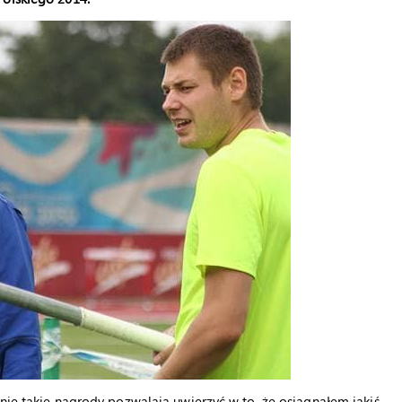
nie takie nagrody pozwalają uwierzyć w to, że osiągnąłem jakiś