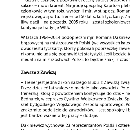
sukces – mówi laureat. Nagrodę specjalną Kapituła plebis
członkowie w tym roku wyróżnili mjr. w st. spocz. Roma
wojskowego sportu. Trener od 50 lat szkoli tyczkarzy.
likwidacji – na początku 2005 roku – został szkoleni
kontynuuje tradycje WKS.
W latach 1964–2014 podopieczni mjr. Romana Dakiniewic
brązowych) na mistrzostwach Polski (we wszystkich kate
dwudziestu tyczkarzy, którzy pokonali poprzeczkę zawi
nikomu nie uda się poprawić tej statystyki. Jeśli będzi
medalu na mistrzostwach Polski, to będzie znak, iż czas 
Zawsze z Zawiszą
– Trener jest jedną z ikon naszego klubu, z Zawiszą zwią
Przez dziesięć lat walczył o medale jako zawodnik. Pot
trenerską, którą z powodzeniem kontynuuje do dziś – m
Bednarek, wiceprezes Cywilno-Wojskowego Związku Sp
szef bydgoskiego Wojskowego Zespołu Sportowego. Po
znakomite podejście do zawodników. – Jest spokojny i b
jest bardzo ważne w tej pracy – dodaje.
Dakiniewicz wychował 23 reprezentantów Polski i cztere