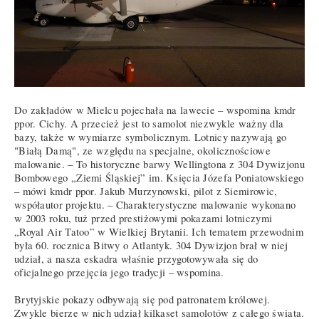
Do zakładów w Mielcu pojechała na lawecie – wspomina kmdr
ppor. Cichy. A przecież jest to samolot niezwykle ważny dla
bazy, także w wymiarze symbolicznym. Lotnicy nazywają go
"Białą Damą", ze względu na specjalne, okolicznościowe
malowanie. – To historyczne barwy Wellingtona z 304 Dywizjonu
Bombowego „Ziemi Śląskiej” im. Księcia Józefa Poniatowskiego
– mówi kmdr ppor. Jakub Murzynowski, pilot z Siemirowic,
współautor projektu. – Charakterystyczne malowanie wykonano
w 2003 roku, tuż przed prestiżowymi pokazami lotniczymi
„Royal Air Tatoo” w Wielkiej Brytanii. Ich tematem przewodnim
była 60. rocznica Bitwy o Atlantyk. 304 Dywizjon brał w niej
udział, a nasza eskadra właśnie przygotowywała się do
oficjalnego przejęcia jego tradycji – wspomina.
Brytyjskie pokazy odbywają się pod patronatem królowej.
Zwykle bierze w nich udział kilkaset samolotów z całego świata.