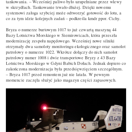
tankowania. – Wcześniej paliwo było uzupełniane przez wlewy
w skrzydłach. Tankowanie trwało dłużej. Dzięki nowemu
systemowi załoga szybciej może odtworzyć gotowość do lotu, a
co za tym idzie kolejnych zadań – podkreśla kmdr ppor. Cichy.
Bryza o numerze burtowym 1017 to już czwartą maszyną 44
Bazy Lotnictwa Morskiego w Siemirowicach, która przeszła
modernizację zespołu napędowego. Wcześniej nowe silniki
otrzymały dwa samoloty monitoringu ekologicznego oraz samolot
patrolowy o numerze 1022. Wkrótce dołączy do nich samolot
patrolowy numer 1008 i dwie transportowe Bryzy z 43 Bazy
Lotnictwa Morskiego w Gdyni Babich Dołach. Jednak dopiero co
zakończona modernizacja była przedsięwzięciem szczególnym.
– Bryza 1017 przed remontem już nie latała. W pewnym
momencie zaczęła służyć jako magazyn części zapasowych.