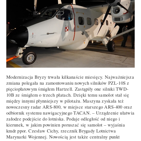
Modernizacja Bryzy trwała kilkanaście miesięcy. Najważniejsza
zmiana polegała na zamontowaniu nowych silników PZL-10S z
pięciopłatowym śmigłem Hartzell. Zastąpiły one silniki TWD-
10B ze śmigłem o trzech płatach. Dzięki temu samolot stał się
między innymi płynniejszy w pilotażu. Maszyna zyskała też
nowoczesny radar ARS-800, w miejsce starszego ARS-400 oraz
odbiornik systemu nawigacyjnego TACAN. – Urządzenie ułatwia
załodze podejście do lotniska. Podaje odległość od niego i
kierunek, w jakim powinien poruszać się samolot – wyjaśnia
kmdr ppor. Czesław Cichy, rzecznik Brygady Lotnictwa
Marynarki Wojennej. Nowością jest także centralny punkt