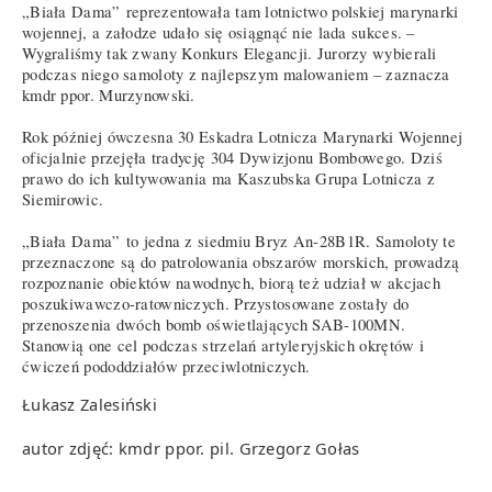
„Biała Dama” reprezentowała tam lotnictwo polskiej marynarki
wojennej, a załodze udało się osiągnąć nie lada sukces. –
Wygraliśmy tak zwany Konkurs Elegancji. Jurorzy wybierali
podczas niego samoloty z najlepszym malowaniem – zaznacza
kmdr ppor. Murzynowski.
Rok później ówczesna 30 Eskadra Lotnicza Marynarki Wojennej
oficjalnie przejęła tradycję 304 Dywizjonu Bombowego. Dziś
prawo do ich kultywowania ma Kaszubska Grupa Lotnicza z
Siemirowic.
„Biała Dama” to jedna z siedmiu Bryz An-28B1R. Samoloty te
przeznaczone są do patrolowania obszarów morskich, prowadzą
rozpoznanie obiektów nawodnych, biorą też udział w akcjach
poszukiwawczo-ratowniczych. Przystosowane zostały do
przenoszenia dwóch bomb oświetlających SAB-100MN.
Stanowią one cel podczas strzelań artyleryjskich okrętów i
ćwiczeń pododdziałów przeciwlotniczych.
Łukasz Zalesiński
autor zdjęć: kmdr ppor. pil. Grzegorz Gołas