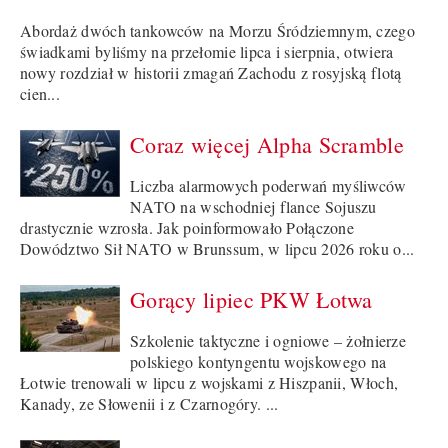
Abordaż dwóch tankowców na Morzu Śródziemnym, czego
świadkami byliśmy na przełomie lipca i sierpnia, otwiera
nowy rozdział w historii zmagań Zachodu z rosyjską flotą
cien...
Coraz więcej Alpha Scramble
Liczba alarmowych poderwań myśliwców
NATO na wschodniej flance Sojuszu
drastycznie wzrosła. Jak poinformowało Połączone
Dowództwo Sił NATO w Brunssum, w lipcu 2026 roku o...
Gorący lipiec PKW Łotwa
Szkolenie taktyczne i ogniowe – żołnierze
polskiego kontyngentu wojskowego na
Łotwie trenowali w lipcu z wojskami z Hiszpanii, Włoch,
Kanady, ze Słowenii i z Czarnogóry. ...