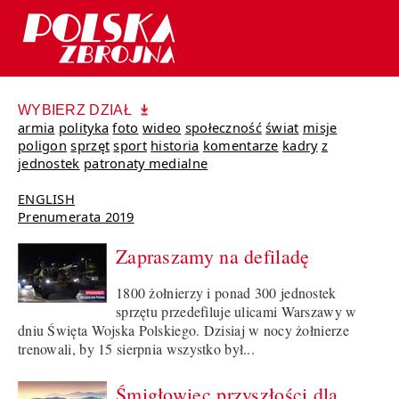
WYBIERZ DZIAŁ
armia
polityka
foto
wideo
społeczność
świat
misje
poligon
sprzęt
sport
historia
komentarze
kadry
z
jednostek
patronaty medialne
ENGLISH
Prenumerata 2019
Zapraszamy na defiladę
1800 żołnierzy i ponad 300 jednostek
sprzętu przedefiluje ulicami Warszawy w
dniu Święta Wojska Polskiego. Dzisiaj w nocy żołnierze
trenowali, by 15 sierpnia wszystko był...
Śmigłowiec przyszłości dla